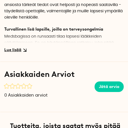
ansiosta tärkeät tiedot ovat helposti ja nopeasti saatavilla -
täydellistä opettajille, valmentajille ja muille lapsesi ympärillä
oleville henkilöille.
Turvallinen lisä lapsille, joilla on terveysongelmia
Medsbagissa on runsaasti tilaa lapsesi lääkkeiden
säilyttämiseen. Se on käytännöllinen ratkaisu, joka pitää
lääkkeet lähellä, järjestyksessä ja suojassa. Tallennettavan
kaiuttimen avulla voit tallentaa lapsesi lääketieteellisen
toimintasuunnitelman, mikä helpottaa, jos joutuu toimimaan
nopeasti hätätilanteessa.
Asiakkaiden Arviot
Erillinen lokero lääkesuunnitelmalle
Jätä arvio
Lääkelaukussa on kaiuttimen lisäksi erillinen lokero kirjalliselle
lääkinnälliselle toimintasuunnitelmalle. Näin lasta
0
Asiakkaiden arviot
hätätilanteessa auttavan henkilön on helppo löytää
nopeasti oikeat ohjeet ja noudattaa niitä.
Kestävä ja vedenkestävä
Tuotteita, joista saatat myös pitää
Lääkintälaukku on valmistettu 100% kierrätetystä