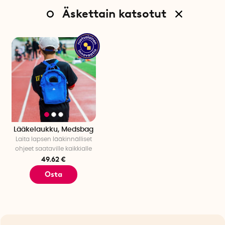
Äskettain katsotut
Lääkelaukku, Medsbag
Laita lapsen lääkinnälliset
ohjeet saataville kaikkialle
49.62 €
Osta