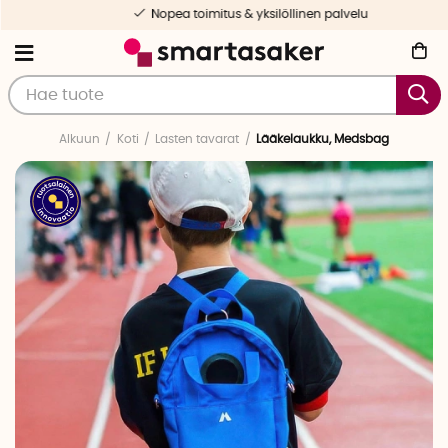
Nopea toimitus & yksilöllinen palvelu
Alkuun
Koti
Lasten tavarat
Lääkelaukku, Medsbag