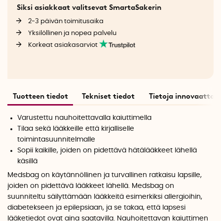
Siksi asiakkaat valitsevat SmartaSakerin
2-3 päivän toimitusaika
Yksilöllinen ja nopea palvelu
Korkeat asiakasarviot
Tuotteen tiedot
Tekniset tiedot
Tietoja innovaattori
Varustettu nauhoitettavalla kaiuttimella
Tilaa sekä lääkkeille että kirjalliselle
toimintasuunnitelmalle
Sopii kaikille, joiden on pidettävä hätälääkkeet lähellä
käsillä
Medsbag on käytännöllinen ja turvallinen ratkaisu lapsille,
joiden on pidettävä lääkkeet lähellä. Medsbag on
suunniteltu säilyttämään lääkkeitä esimerkiksi allergioihin,
diabetekseen ja epilepsiaan, ja se takaa, että lapsesi
lääketiedot ovat aina saatavilla. Nauhoitettavan kaiuttimen