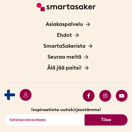
Asiakaspalvelu
Ota yhteyttä
Ehdot
Tietoa evästeistä
SmartaSakerista
Yksityisyydensuoja
Meistä
Seuraa meitä
Sopimusehdot
Myymälä Tukholmassa
Innovaattoriblogi
Älä jää paitsi!
Ympäristöystävälliset toimitukset
Lahjakortti
Myydyimmät tuotteet
Tarjouskulma
Katso kaikki älykkäät tuotteet
Inspiraatiota uutiskirjeestämme!
Tilaa