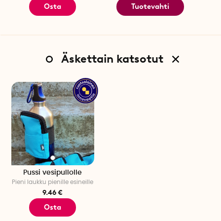
Osta
Tuotevahti
Äskettain katsotut
Pussi vesipullolle
Pieni laukku pienille esineille
9.46 €
Osta