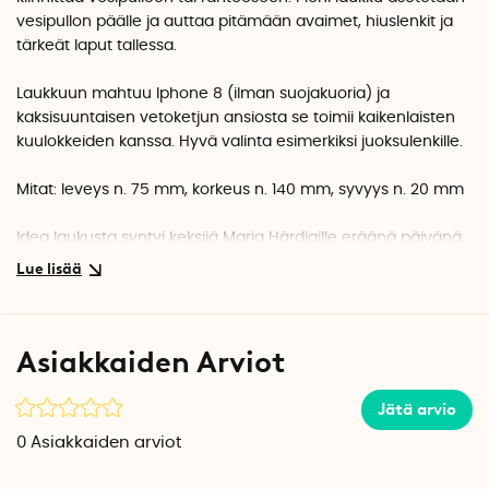
vesipullon päälle ja auttaa pitämään avaimet, hiuslenkit ja
tärkeät laput tallessa.
Laukkuun mahtuu Iphone 8 (ilman suojakuoria) ja
kaksisuuntaisen vetoketjun ansiosta se toimii kaikenlaisten
kuulokkeiden kanssa. Hyvä valinta esimerkiksi juoksulenkille.
Mitat: leveys n. 75 mm, korkeus n. 140 mm, syvyys n. 20 mm
Idea laukusta syntyi keksijä Maria Härdigille eräänä päivänä,
kun hän oli osallistumassa ryhmäliikuntatunnille ja lähti
kiireessä pukukopista.
-
En löytänyt repustani lukkoa, enkä myöskään hiuslenkkejä,
Maria kertoo.Kun tunti oli alkamassa, huomasin, että olin
Asiakkaiden Arviot
unohtanut riisua kellon ja kaulakoruni. Silloin ajattelin, että
pieni vesipulloon kiinnitettävä laukku olisi hyvä ratkaisu.
Jätä arvio
0
Asiakkaiden arviot