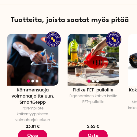
Tuotteita, joista saatat myös pitää
Kämmensuoja
Pidike PET-pulloille
Kok
voimaharjoitteluun,
Ergonominen kahva isoille
PET-pulloille
SmartGrepp
Ma
koko
Parempi ote
kaikentyyppiseen
voimaharjoitteluun
23.81 €
5.65 €
Osta
Osta