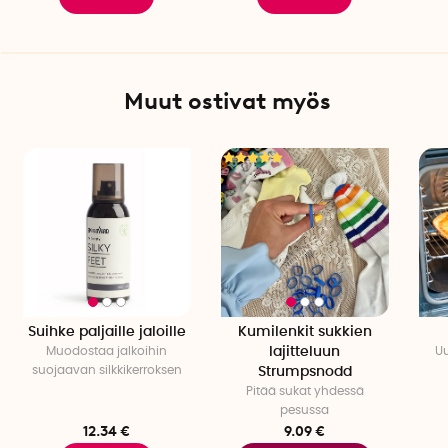
Muut ostivat myös
Suihke paljaille jaloille
Kumilenkit sukkien
Muodostaa jalkoihin
lajitteluun
Uu
suojaavan silkkikerroksen
Strumpsnodd
Pitää sukat yhdessä
pesussa
12.34 €
9.09 €