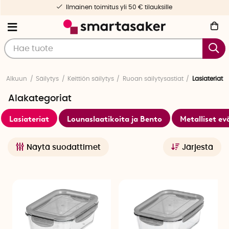
ille
Nopea toimitus & yksilöllinen pa
Alkuun
Säilytys
Keittiön säilytys
Ruoan säilytysastiat
Lasiateriat
Alakategoriat
Lasiateriat
Lounaslaatikoita ja Bento
Metalliset ev
Näytä suodattimet
Järjestä