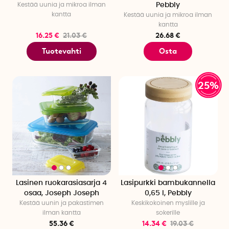
Kestää uunia ja mikroa ilman
Pebbly
kantta
Kestää uunia ja mikroa ilman
kantta
16.25 €
21.03 €
26.68 €
Tuotevahti
Osta
25%
Lasinen ruokarasiasarja 4
Lasipurkki bambukannella
osaa, Joseph Joseph
0,65 l, Pebbly
Kestää uunin ja pakastimen
Keskikokoinen myslille ja
ilman kantta
sokerille
55.36 €
14.34 €
19.03 €