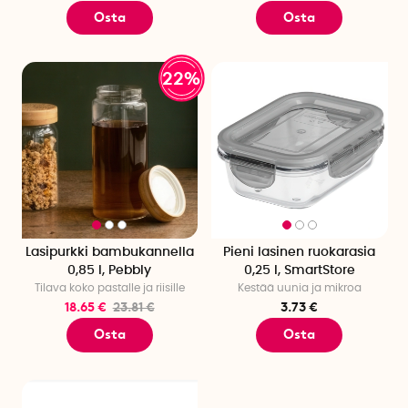
Osta
Osta
22%
Lasipurkki bambukannella
Pieni lasinen ruokarasia
0,85 l, Pebbly
0,25 l, SmartStore
Tilava koko pastalle ja riisille
Kestää uunia ja mikroa
18.65 €
23.81 €
3.73 €
Osta
Osta