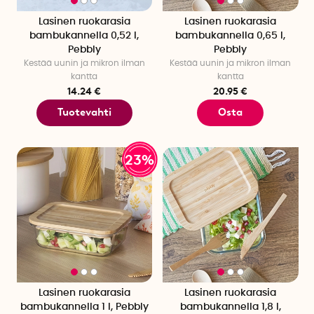
Lasinen ruokarasia
Lasinen ruokarasia
bambukannella 0,52 l,
bambukannella 0,65 l,
Pebbly
Pebbly
Kestää uunin ja mikron ilman
Kestää uunin ja mikron ilman
kantta
kantta
14.24 €
20.95 €
Tuotevahti
Osta
23%
Lasinen ruokarasia
Lasinen ruokarasia
bambukannella 1 l, Pebbly
bambukannella 1,8 l,