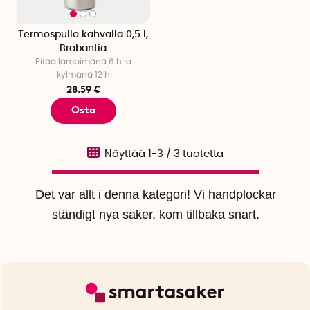
Termospullo kahvalla 0,5 l,
Brabantia
Pitää lämpimänä 6 h ja
kylmänä 12 h
28.59 €
Osta
Näyttää
1-3
/
3
tuotetta
Det var allt i denna kategori! Vi handplockar
ständigt nya saker, kom tillbaka snart.