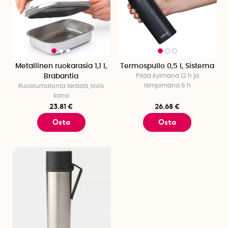
Metallinen ruokarasia 1,1 l,
Termospullo 0,5 l, Sistema
Brabantia
Pitää kylmänä 12 h ja
lämpimänä 6 h
Ruostumatonta terästä, tiivis
kansi
23.81 €
26.68 €
Osta
Osta