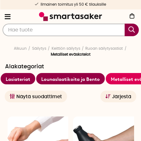
Ilmainen toimitus yli 50 € tilauksille
Alkuun
Säilytys
Keittiön säilytys
Ruoan säilytysastiat
Metalliset eväskotelot
Alakategoriat
Lasiateriat
Lounaslaatikoita ja Bento
Metalliset ev
Näytä suodattimet
Järjestä