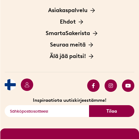
Asiakaspalvelu
Ota yhteyttä
Ehdot
Tietoa evästeistä
SmartaSakerista
Yksityisyydensuoja
Meistä
Seuraa meitä
Sopimusehdot
Myymälä Tukholmassa
Innovaattoriblogi
Älä jää paitsi!
Ympäristöystävälliset toimitukset
Lahjakortti
Myydyimmät tuotteet
Tarjouskulma
Katso kaikki älykkäät tuotteet
Inspiraatiota uutiskirjeestämme!
Tilaa