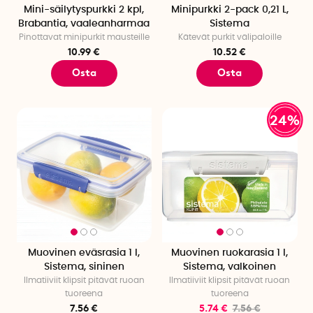
Mini-säilytyspurkki 2 kpl,
Minipurkki 2-pack 0,21 L,
Brabantia, vaaleanharmaa
Sistema
Pinottavat minipurkit mausteille
Kätevät purkit välipaloille
10.99 €
10.52 €
Osta
Osta
24%
Muovinen eväsrasia 1 l,
Muovinen ruokarasia 1 l,
Sistema, sininen
Sistema, valkoinen
Ilmatiiviit klipsit pitävät ruoan
Ilmatiiviit klipsit pitävät ruoan
tuoreena
tuoreena
7.56 €
5.74 €
7.56 €