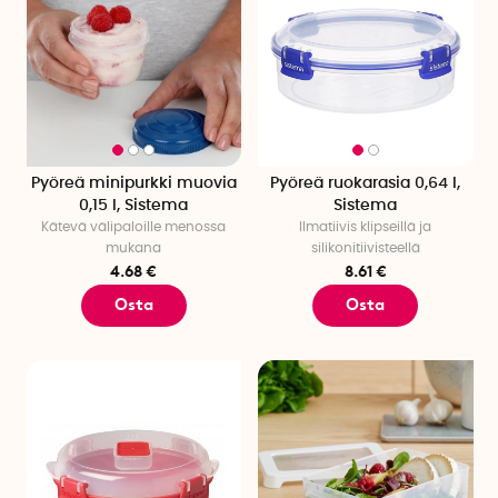
Pyöreä minipurkki muovia
Pyöreä ruokarasia 0,64 l,
0,15 l, Sistema
Sistema
Kätevä välipaloille menossa
Ilmatiivis klipseillä ja
mukana
silikonitiivisteellä
4.68 €
8.61 €
Osta
Osta