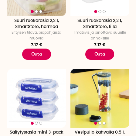
Suuri ruokarasia 2,2 l,
Suuri ruokarasia 2,2 l,
SmartStore, harmaa
SmartStore, liila
Erityisen tilava, biopohjaista
Ilmatiivis ja pinottava suurille
muovia
annoksille
7.17 €
7.17 €
Osta
Osta
Säilytysrasia mini 3-pack
Vesipullo kahvalla 0,5 l,