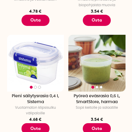
biopohjaista muovia
4.78 €
3.54 €
Osta
Osta
Pieni säilytysrasia 0,4 l,
Pyöreä eväsrasia 0,6 L,
Sistema
SmartStore, harmaa
Vuotamaton klipsisulku
Sopii keitolle ja salaatille
välipaloille
4.68 €
3.54 €
Osta
Osta