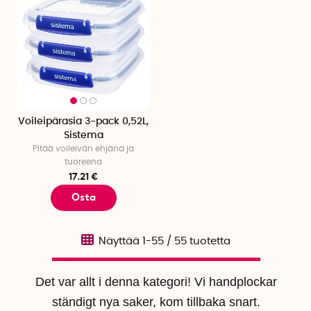
Voileipärasia 3-pack 0,52L,
Sistema
Pitää voileivän ehjänä ja
tuoreena
17.21 €
Osta
Näyttää
1-55
/
55
tuotetta
Det var allt i denna kategori! Vi handplockar
ständigt nya saker, kom tillbaka snart.