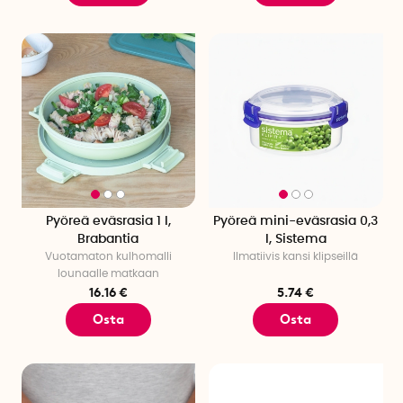
Pyöreä eväsrasia 1 l,
Pyöreä mini-eväsrasia 0,3
Brabantia
l, Sistema
Vuotamaton kulhomalli
Ilmatiivis kansi klipseillä
lounaalle matkaan
16.16 €
5.74 €
Osta
Osta