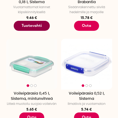
0,18 l, Sistema
Brabantia
Vuotamattomat kannet
Sisäänrakennettu siivilä
klipsikiinnityksellä
hedelmille ja marjoille
9.46 €
15.78 €
Tuotevahti
Osta
Voileipärasia 0,45 l,
Voileipärasia 0,52 l,
Sistema, mintunvihreä
Sistema
Litteä muotoilu suojaa voileivän
Ilmatiivis ja vuotamaton
5.65 €
5.74 €
Osta
Osta