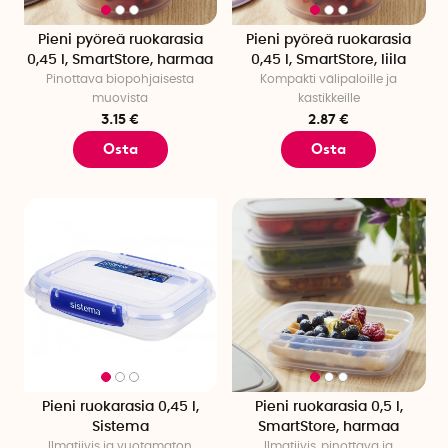
Pieni pyöreä ruokarasia
Pieni pyöreä ruokarasia
0,45 l, SmartStore, harmaa
0,45 l, SmartStore, liila
Pinottava biopohjaisesta
Kompakti välipaloille ja
muovista
kastikkeille
3.15 €
2.87 €
Osta
Osta
Pieni ruokarasia 0,45 l,
Pieni ruokarasia 0,5 l,
Sistema
SmartStore, harmaa
Ilmatiivis ja vuotamaton
Ilmatiivis, pinottava ja