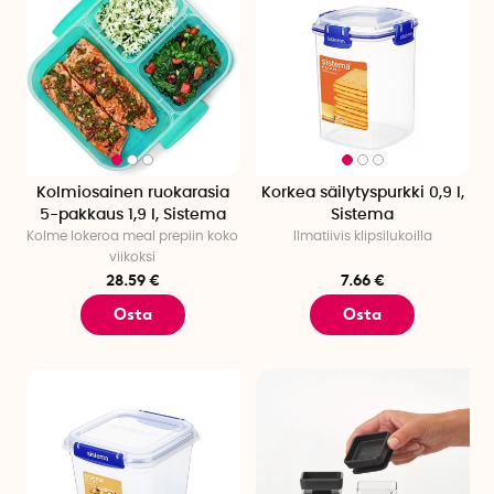
Kolmiosainen ruokarasia
Korkea säilytyspurkki 0,9 l,
5-pakkaus 1,9 l, Sistema
Sistema
Kolme lokeroa meal prepiin koko
Ilmatiivis klipsilukoilla
viikoksi
28.59 €
7.66 €
Osta
Osta