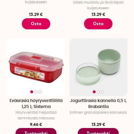
kuljetukseen
Litteä muotoilu ja tiiviit klipsit
kuljetukseen
13.29 €
13.29 €
Osta
Osta
Eväsrasia höyryventtiilillä
Jogurttirasia kannella 0,5 l,
1,25 l, Sistema
Brabantia
Höyryventtiili helpottaa
Erillinen granolalokero kannessa
lämmitystä mikrossa
9.46 €
13.29 €
Tuotevahti
Tuotevahti