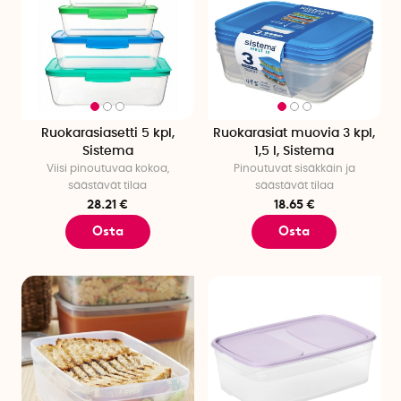
Ruokarasiasetti 5 kpl,
Ruokarasiat muovia 3 kpl,
Sistema
1,5 l, Sistema
Viisi pinoutuvaa kokoa,
Pinoutuvat sisäkkäin ja
säästävät tilaa
säästävät tilaa
28.21 €
18.65 €
Osta
Osta