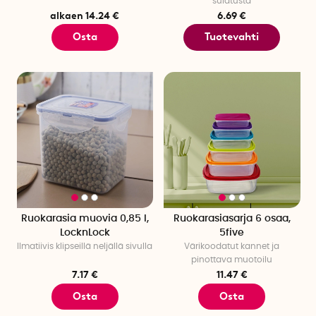
sulatusta
alkaen 14.24 €
6.69 €
Osta
Tuotevahti
Ruokarasia muovia 0,85 l,
Ruokarasiasarja 6 osaa,
LocknLock
5five
Ilmatiivis klipseillä neljällä sivulla
Värikoodatut kannet ja
pinottava muotoilu
7.17 €
11.47 €
Osta
Osta