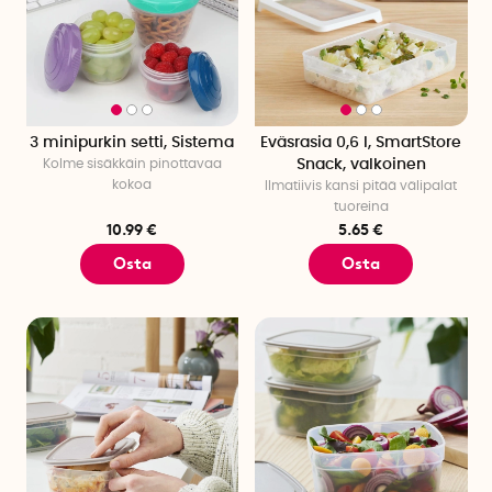
3 minipurkin setti, Sistema
Eväsrasia 0,6 l, SmartStore
Kolme sisäkkäin pinottavaa
Snack, valkoinen
kokoa
Ilmatiivis kansi pitää välipalat
tuoreina
10.99 €
5.65 €
Osta
Osta