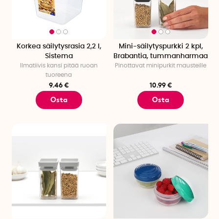
Korkea säilytysrasia 2,2 l,
Mini-säilytyspurkki 2 kpl,
Sistema
Brabantia, tummanharmaa
Ilmatiivis kansi pitää ruoan
Pinottavat minipurkit mausteille
tuoreena
9.46 €
10.99 €
Osta
Osta