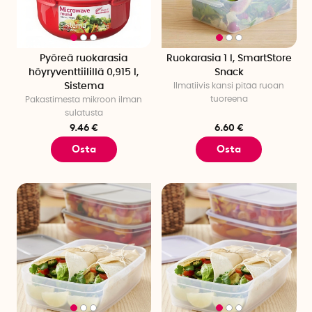
Pyöreä ruokarasia
Ruokarasia 1 l, SmartStore
höyryventtiilillä 0,915 l,
Snack
Sistema
Ilmatiivis kansi pitää ruoan
tuoreena
Pakastimesta mikroon ilman
sulatusta
9.46 €
6.60 €
Osta
Osta