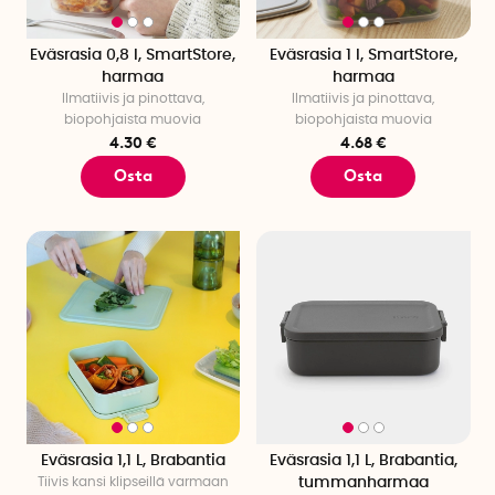
Eväsrasia 0,8 l, SmartStore,
Eväsrasia 1 l, SmartStore,
harmaa
harmaa
Ilmatiivis ja pinottava,
Ilmatiivis ja pinottava,
biopohjaista muovia
biopohjaista muovia
4.30 €
4.68 €
Osta
Osta
Eväsrasia 1,1 L, Brabantia
Eväsrasia 1,1 L, Brabantia,
Tiivis kansi klipseillä varmaan
tummanharmaa