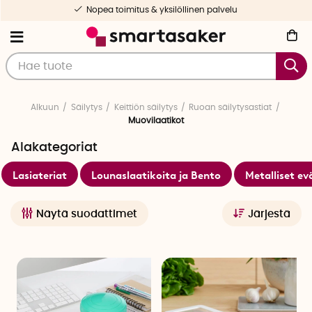
Valikoituja ja testattuja tuotteita
Alkuun
Säilytys
Keittiön säilytys
Ruoan säilytysastiat
Muovilaatikot
Alakategoriat
Lasiateriat
Lounaslaatikoita ja Bento
Metalliset ev
Näytä suodattimet
Järjestä