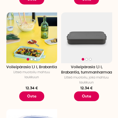
Voileipärasia 1,1 l, Brabantia
Voileipärasia 1,1 l,
Litteä muotoilu mahtuu
Brabantia, tummanharmaa
laukkuun
Litteä muotoilu, joka mahtuu
laukkuun
12.34 €
12.34 €
Osta
Osta