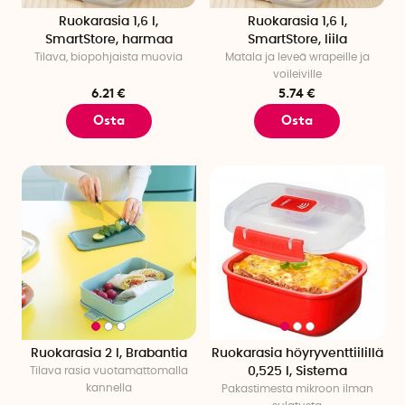
Ruokarasia 1,6 l,
Ruokarasia 1,6 l,
SmartStore, harmaa
SmartStore, liila
Tilava, biopohjaista muovia
Matala ja leveä wrapeille ja
voileiville
6.21 €
5.74 €
Osta
Osta
Ruokarasia 2 l, Brabantia
Ruokarasia höyryventtiilillä
Tilava rasia vuotamattomalla
0,525 l, Sistema
kannella
Pakastimesta mikroon ilman