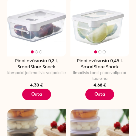
Pieni eväsrasia 0,3 l,
Pieni eväsrasia 0,45 l,
SmartStore Snack
SmartStore Snack
Kompakti ja ilmatiivis välipaloille
Ilmatiivis kansi pitää välipalat
tuoreina
4.30 €
4.68 €
Osta
Osta