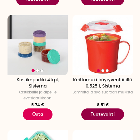
Kastikepurkki 4 kpl,
Keittomuki höyryventtiilillä
Sistema
0,525 l, Sistema
Kastikkeille ja dipeille
Lämmitä ja syö suoraan mukista
eväslaatikkoon
5.74 €
8.51 €
Osta
Tuotevahti