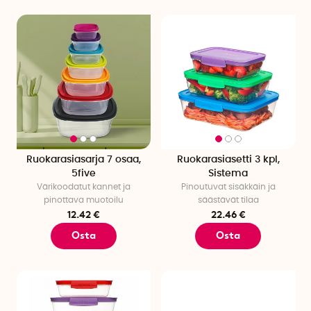
Ruokarasiasarja 7 osaa,
Ruokarasiasetti 3 kpl,
5five
Sistema
Värikoodatut kannet ja
Pinoutuvat sisäkkäin ja
pinottava muotoilu
säästävät tilaa
12.42 €
22.46 €
Osta
Osta