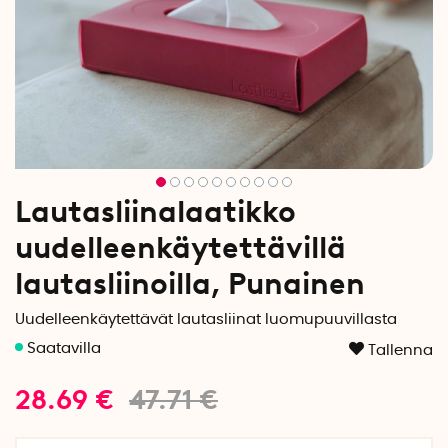
Lautasliinalaatikko
uudelleenkäytettävillä
lautasliinoilla, Punainen
Uudelleenkäytettävät lautasliinat luomupuuvillasta
Tallenna
28.69
€
47.71
€