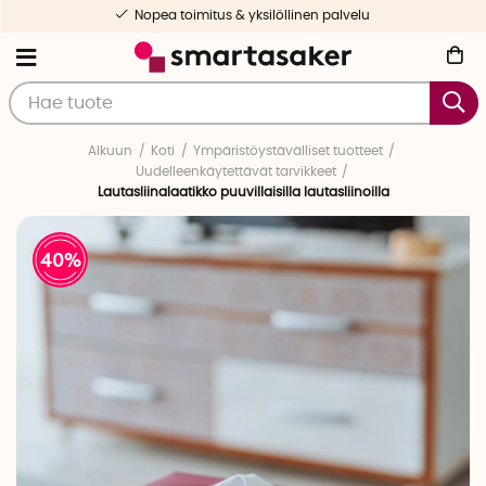
Nopea toimitus & yksilöllinen palvelu
Alkuun
Koti
Ympäristöystävälliset tuotteet
Uudelleenkäytettävät tarvikkeet
Lautasliinalaatikko puuvillaisilla lautasliinoilla
40