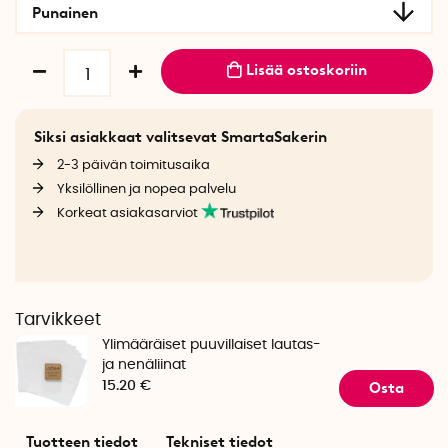
Punainen
Lisää ostoskoriin
Siksi asiakkaat valitsevat SmartaSakerin
2-3 päivän toimitusaika
Yksilöllinen ja nopea palvelu
Korkeat asiakasarviot
Tarvikkeet
Ylimääräiset puuvillaiset lautas-
ja nenäliinat
Osta
15.20 €
Tuotteen tiedot
Tekniset tiedot