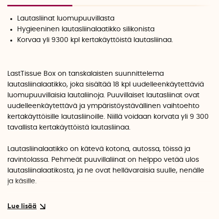
Lautasliinat luomupuuvillasta
Hygieeninen lautasliinalaatikko silikonista
Korvaa yli 9300 kpl kertakäyttöistä lautasliinaa.
LastTissue Box on tanskalaisten suunnittelema
lautasliinalaatikko, joka sisältää 18 kpl uudelleenkäytettäviä
luomupuuvillaisia lautaliinoja. Puuvillaiset lautasliinat ovat
uudelleenkäytettävä ja ympäristöystävällinen vaihtoehto
kertakäyttöisille lautasliinoille. Niillä voidaan korvata yli 9 300
tavallista kertakäyttöistä lautasliinaa.
Lautasliinalaatikko on kätevä kotona, autossa, töissä ja
ravintolassa. Pehmeät puuvillaliinat on helppo vetää ulos
lautasliinalaatikosta, ja ne ovat hellävaraisia suulle, nenälle
ja käsille.
Hygieeninen ja helppokäyttöinen
Vedä uusi lautasliina laatikon päältä ja laita käytetty