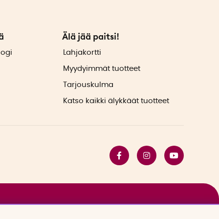
ä
Älä jää paitsi!
logi
Lahjakortti
Myydyimmät tuotteet
Tarjouskulma
Katso kaikki älykkäät tuotteet