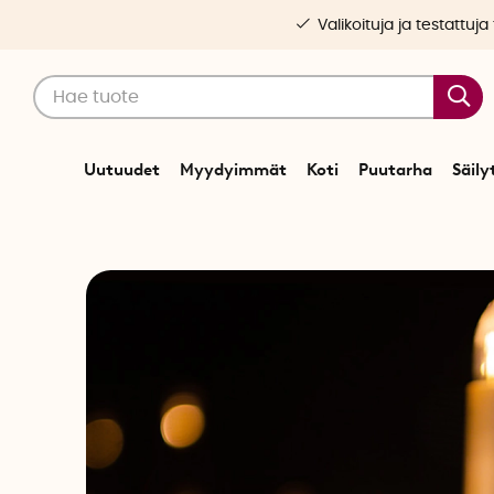
Valikoituja ja testattuja
Uutuudet
Myydyimmät
Koti
Puutarha
Säily
Alkuun
Juhlapäiv