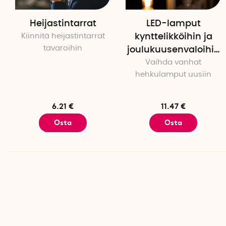
Heijastintarrat
LED-lamput
Kiinnitä heijastintarrat
kynttelikköihin ja
tavaroihin
joulukuusenvaloihin
Vaihda vanhat
7 kpl
hehkulamput uusiin
6.21 €
11.47 €
Osta
Osta