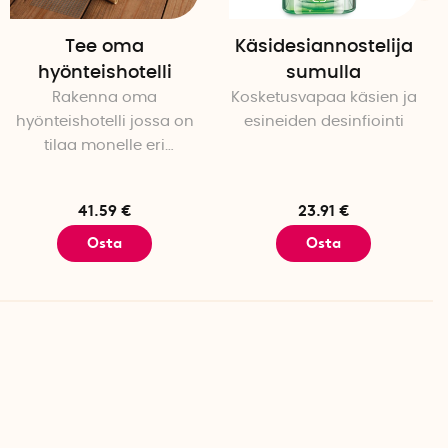
Tee oma
Käsidesiannostelija
hyönteishotelli
sumulla
Rakenna oma
Kosketusvapaa käsien ja
hyönteishotelli jossa on
esineiden desinfiointi
tilaa monelle eri
hyönteiselle
41.59 €
23.91 €
Osta
Osta