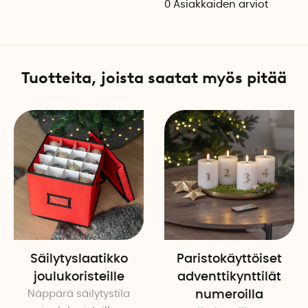
0
Asiakkaiden arviot
Tuotteita, joista saatat myös pitää
Säilytyslaatikko
Paristokäyttöiset
joulukoristeille
adventtikynttilät
Näppärä säilytystila
numeroilla