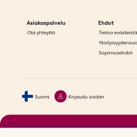
Asiakaspalvelu
Ehdot
Ota yhteyttä
Tietoa evästeist
Yksityisyydensu
Sopimusehdot
Suomi
Kirjaudu sisään