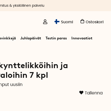
itus & yksilöllinen palvelu
Suomi
Ostoskori
avinkkejä
Juhlapäivät
Testin paras
Innovaatiot
ukuusenvaloihin 7 kpl
ynttelikköihin ja
aloihin 7 kpl
put uusiin
Tallenna