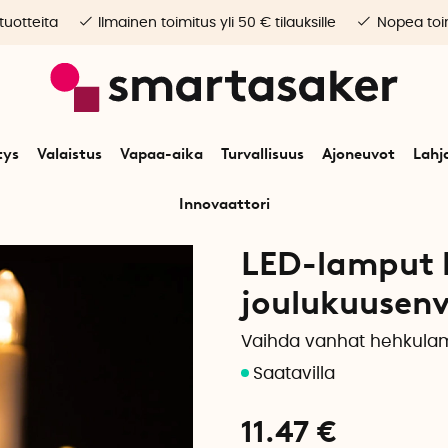
 tuotteita
Ilmainen toimitus yli 50 € tilauksille
Nopea toim
tys
Valaistus
Vapaa-aika
Turvallisuus
Ajoneuvot
Lahj
Innovaattori
ät
Adventtiaika ja joulu
Jouluvalot
LED-lamput kynttelikköihin ja joul
LED-lamput k
joulukuusenv
Vaihda vanhat hehkulam
11.47
€