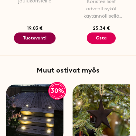
joulukoristeille
Koristeelliset
adventtisyköt
käytännöllisellä
kaukosäätimellä
19.03 €
25.34 €
Tuotevahti
Osta
Muut ostivat myös
30%