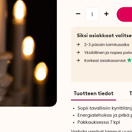
Siksi asiakkaat valit
2-3 päivän toimitusaika
Yksilöllinen ja nopea palv
Korkeat asiakasarviot
Tuotteen tiedot
T
Sopii tavallisiin kynttilä
Energiatehokas ja pitkä 
Pakkauksessa 7 kpl
Vaihda vanhat lamput uusii