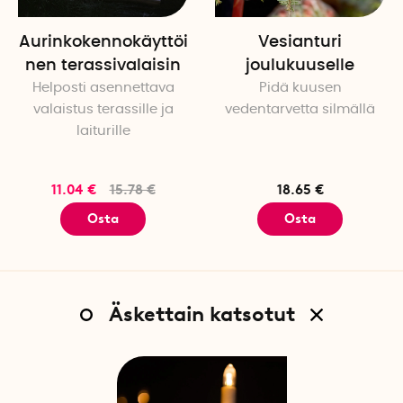
Aurinkokennokäyttöi
Vesianturi
nen terassivalaisin
joulukuuselle
Helposti asennettava
Pidä kuusen
valaistus terassille ja
vedentarvetta silmällä
laiturille
11.04 €
15.78 €
18.65 €
Osta
Osta
Äskettain katsotut