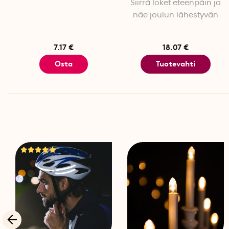
Siirrä loket eteenpäin ja
näe joulun lähestyvän
7.17 €
18.07 €
Osta
Tuotevahti