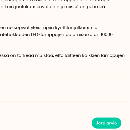
ihin kuin joulukuusenvaloihin ja niissä on pehmeä
n ne sopivat yleisimpiin kynttilänjalkoihin ja
giatehokkaiden LED-lamppujen palamisaika on 10000
sa on tärkeää muistaa, että laitteen kaikkien lamppujen
n-astetta
Jätä arvio