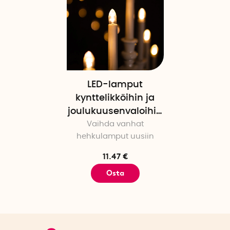
LED-lamput
kynttelikköihin ja
joulukuusenvaloihin
Vaihda vanhat
7 kpl
hehkulamput uusiin
11.47 €
Osta