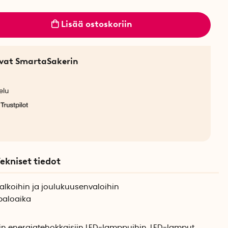
Lisää ostoskoriin
sevat SmartaSakerin
elu
ekniset tiedot
njalkoihin ja joulukuusenvaloihin
paloaika
n energiatehokkaisiin LED-lamppuihin. LED-lamput