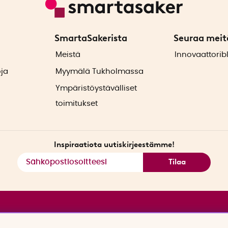
SmartaSakerista
Seuraa meit
ä
Meistä
Innovaattorib
oja
Myymälä Tukholmassa
Ympäristöystävälliset
toimitukset
Inspiraatiota uutiskirjeestämme!
Tilaa