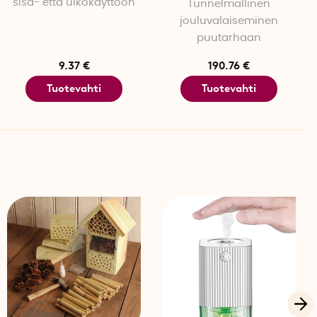
sisä- että ulkokäyttöön
Tunnelmallinen
jouluvalaiseminen
puutarhaan
9.37 €
190.76 €
Tuotevahti
Tuotevahti