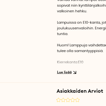
sopivat niin kynttilänjalko
valkoinen hehku.
Lampuissa on E10-kanta, jote
joulukuusenvaloihin. Ener
tuntia.
Huom! Lamppuja vaihdettaes
tulee olla samantyyppisiä.
Kierrekanta:
E10
Pehmeä valkoinen2100 Kelvi
Paloaika: 10000 tuntia
0,2 W
Vain sisäkäyttöön
Asiakkaiden Arviot