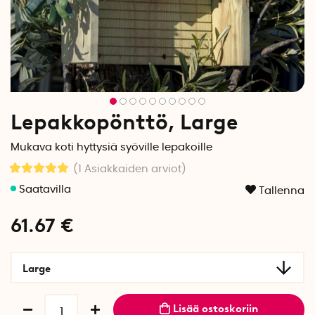
Lepakkopönttö, Large
Mukava koti hyttysiä syöville lepakoille
(1
Asiakkaiden arviot
)
Tallenna
61.67
€
Large
Lisää ostoskoriin