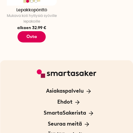
Lepakkopönttö
Mukava koti hyttysiä syöville
lepakoille
alkaen 32.99 €
Osta
Asiakaspalvelu
Ota yhteyttä
Ehdot
Tietoa evästeistä
SmartaSakerista
Yksityisyydensuoja
Meistä
Seuraa meitä
Sopimusehdot
Myymälä Tukholmassa