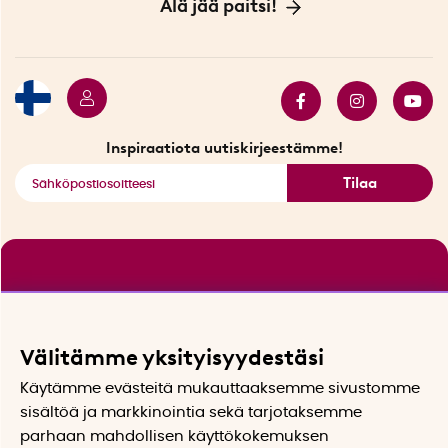
Innovaattoriblogi
Älä jää paitsi!
Ympäristöystävälliset toimitukset
Lahjakortti
Myydyimmät tuotteet
Tarjouskulma
Katso kaikki älykkäät tuotteet
Inspiraatiota uutiskirjeestämme!
Tilaa
Välitämme yksityisyydestäsi
Käytämme evästeitä mukauttaaksemme sivustomme
sisältöä ja markkinointia sekä tarjotaksemme
parhaan mahdollisen käyttökokemuksen