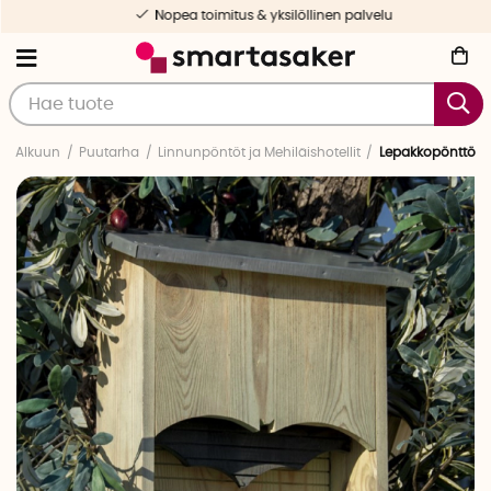
Nopea toimitus & yksilöllinen palvelu
Alkuun
Puutarha
Linnunpöntöt ja Mehiläishotellit
Lepakkopönttö