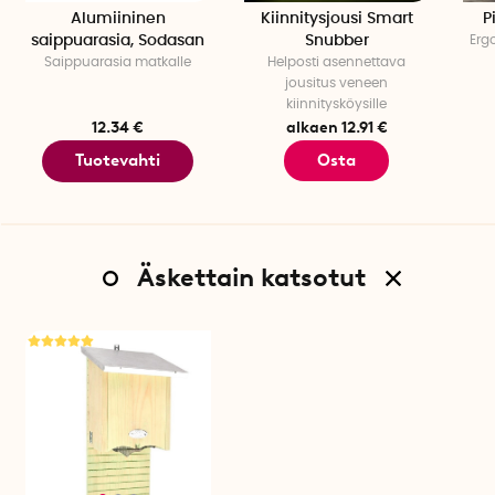
Alumiininen
Kiinnitysjousi Smart
P
saippuarasia, Sodasan
Snubber
Erg
Saippuarasia matkalle
Helposti asennettava
jousitus veneen
kiinnitysköysille
12.34 €
alkaen 12.91 €
Tuotevahti
Osta
Äskettain katsotut