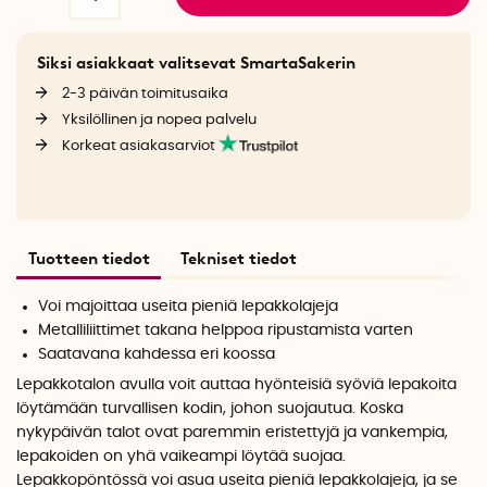
Siksi asiakkaat valitsevat SmartaSakerin
2-3 päivän toimitusaika
Yksilöllinen ja nopea palvelu
Korkeat asiakasarviot
Tuotteen tiedot
Tekniset tiedot
Voi majoittaa useita pieniä lepakkolajeja
Metalliliittimet takana helppoa ripustamista varten
Saatavana kahdessa eri koossa
Lepakkotalon avulla voit auttaa hyönteisiä syöviä lepakoita
löytämään turvallisen kodin, johon suojautua. Koska
nykypäivän talot ovat paremmin eristettyjä ja vankempia,
lepakoiden on yhä vaikeampi löytää suojaa.
Lepakkopöntössä voi asua useita pieniä lepakkolajeja, ja se