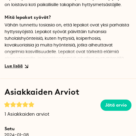
on loistava koti paikallisille takapihan hyttysmetsästäjille.
Mitä lepakot syövät?
Vähän tunnettu tosiasia on, että lepakot ovat yksi parhaista
hyttyssyöjistä. Lepakot syövät päivittäin tuhansia
tuholaishyönteisiä, kuten hyttysiä, koiperhosia,
kovakuoriaisia ja muita hyönteisiä, jotka aiheuttavat
ongelmia kasvillisuudelle. Lepakot ovat tärkeitä eläimiä
ekosysteemille, ja lepakkopönttöjä pihallesi pystyttämällä
voit myös rohkaista lepakoita karkottamaan ärsyttäviä
hyttysiä ja tuholaishyönteisiä puutarhastasi.
Lepakkopönttö on saatavana kahdessa koossa
Asiakkaiden Arviot
Lepakkopönttö on saatavana kahdessa eri koossa.
Molemmissa lepakkopöntöissä on kaksinkertaiset
Jätä arvio
makuukammiot ja seinissä on aukkoja, joista lepakot voivat
roikkua. Lepakkopöntöissä on myös metalliset kiinnikkeet
1
Asiakkaiden arviot
takana, jotta voit naulata ne helpommin talon seinään.
Satu
Hyvä vinkki on pystyttää kaksi lepakkopönttöä vierekkäin.
2024-01-08