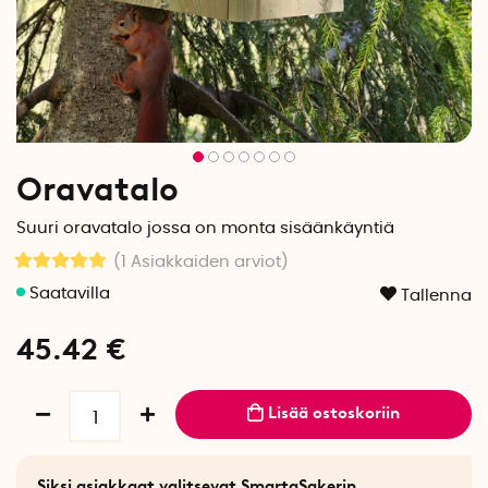
Oravatalo
Suuri oravatalo jossa on monta sisäänkäyntiä
(1
Asiakkaiden arviot
)
Tallenna
45.42
€
Lisää ostoskoriin
Siksi asiakkaat valitsevat SmartaSakerin