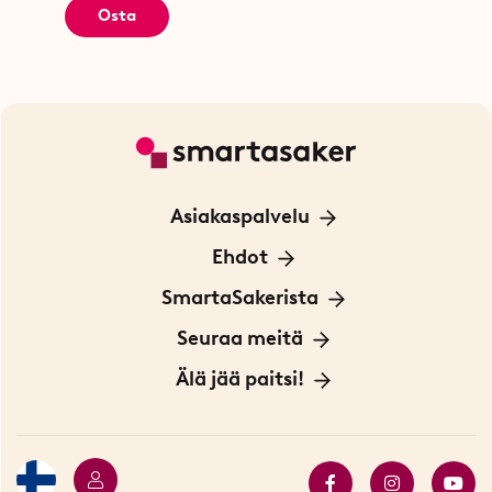
Osta
Asiakaspalvelu
Ota yhteyttä
Ehdot
Tietoa evästeistä
SmartaSakerista
Yksityisyydensuoja
Meistä
Seuraa meitä
Sopimusehdot
Myymälä Tukholmassa
Innovaattoriblogi
Älä jää paitsi!
Ympäristöystävälliset toimitukset
Lahjakortti
Myydyimmät tuotteet
Tarjouskulma