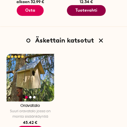
alkaen 32.99 €
12.34 €
Osta
Tuotevahti
Äskettain katsotut
Oravatalo
Suuri oravatalo jossa on
monta sisäänkäyntiä
45.42 €