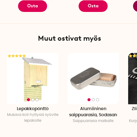
Osta
Osta
Muut ostivat myös
Lepakkopönttö
Alumiininen
Zl
Mukava koti hyttysiä syöville
saippuarasia, Sodasan
lepakoille
Saippuarasia matkalle
Korj