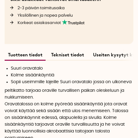
2-3 päivän toimitusaika
Yksilöllinen ja nopea palvelu
Korkeat asiakasarviot
Tuotteen tiedot
Tekniset tiedot
Useiten kysytyt ky
Suuri oravatalo
Kolme sisäänkäyntiä
Sopii useimmille lajeille
Suuri oravatalo jossa on ulkoneva
peltikatto tarjoaa oraville turvallisen paikan oleskeluun ja
nukkumiseen.
Oravatalossa on kolme pyöreää sisäänkäyntiä jota oravat
voivat käyttää sekä sisään että ulos menemiseen. Talossa
on sisäänkäynnit edessä, alapuolella ja sivulla. Kolme
sisäänkäyntiä tarjoavat oraville turvallisuutta ja he voivat
käyttää luonnollisia akrobaattisia taitojaan talosta