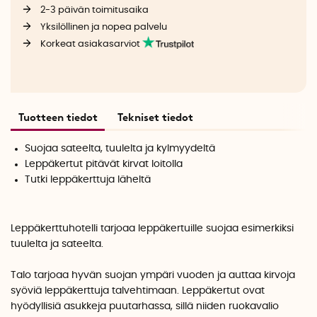
2-3 päivän toimitusaika
Yksilöllinen ja nopea palvelu
Korkeat asiakasarviot
Tuotteen tiedot
Tekniset tiedot
Suojaa sateelta, tuulelta ja kylmyydeltä
Leppäkertut pitävät kirvat loitolla
Tutki leppäkerttuja läheltä
Leppäkerttuhotelli tarjoaa leppäkertuille suojaa esimerkiksi
tuulelta ja sateelta.
Talo tarjoaa hyvän suojan ympäri vuoden ja auttaa kirvoja
syöviä leppäkerttuja talvehtimaan. Leppäkertut ovat
hyödyllisiä asukkeja puutarhassa, sillä niiden ruokavalio