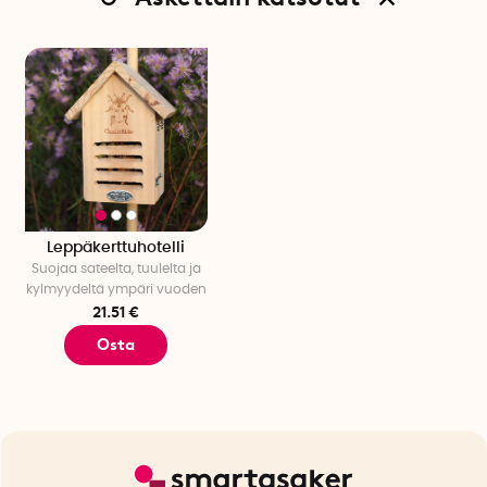
Leppäkerttuhotelli
Suojaa sateelta, tuulelta ja
kylmyydeltä ympäri vuoden
21.51 €
Osta