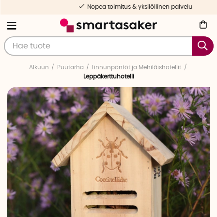
Nopea toimitus & yksilöllinen palvelu
Alkuun
Puutarha
Linnunpöntöt ja Mehiläishotellit
Leppäkerttuhotelli