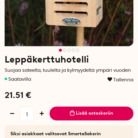
Leppäkerttuhotelli
Suojaa sateelta, tuulelta ja kylmyydeltä ympäri vuoden
Tallenna
21.51
€
Lisää ostoskoriin
Siksi asiakkaat valitsevat SmartaSakerin