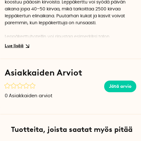
koostuu pääosin kirvoista. Leppäkerttu voi syödä päivän
aikana jopa 40–50 kirvaa, mikä tarkoittaa 2500 kirvaa
leppäkertun elinaikana. Puutarhan kukat ja kasvit voivat
paremmin, kun leppäkerttuja on runsaasti.
Leppäkerttuhotellin voi ripustaa esimerkiksi talon
ulkoseinään avaimenreikäkiinnikkeen avulla. Hotelli on 100 %
FSC-merkittyä puuta ja sen toinen puoli on avattava. Aseta
hotellin pohjalle lehtiä, kaarnaa ja kuivaa ruohoa, jotta
leppäkerttujen on mukava kaivautua niiden suojaan.
Asiakkaiden Arviot
Leppäkertut viihtyvät esimerkiksi pajujen, ruusujen,
pähkinäpuiden ja keväällä siitepölyä tuottavien havupuiden
Jätä arvio
lähellä, joten hotelli kannattaa sijoittaa näiden puiden ja
0
Asiakkaiden arviot
kasvien läheisyyteen.
Tuotteita, joista saatat myös pitää