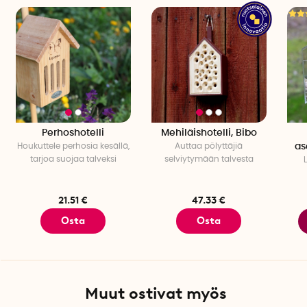
Perhoshotelli
Mehiläishotelli, Bibo
Houkuttele perhosia kesällä,
Auttaa pölyttäjiä
as
tarjoa suojaa talveksi
selviytymään talvesta
21.51 €
47.33 €
Osta
Osta
Muut ostivat myös