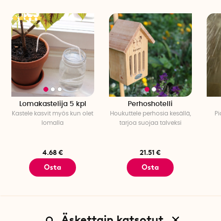
Lomakastelija 5 kpl
Perhoshotelli
Kastele kasvit myös kun olet
Houkuttele perhosia kesällä,
Pi
lomalla
tarjoa suojaa talveksi
4.68 €
21.51 €
Osta
Osta
Äskettain katsotut