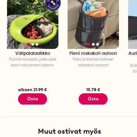
Välipalalaatikko
Pieni roskakori autoon
Aur
Pyöritä lautasta, jotta saat
Pieni ja käytännöllinen
esiin haluamasi lokeron
roskakori autoon
Äly
to
alkaen 21.99 €
15.78 €
Osta
Osta
Muut ostivat myös