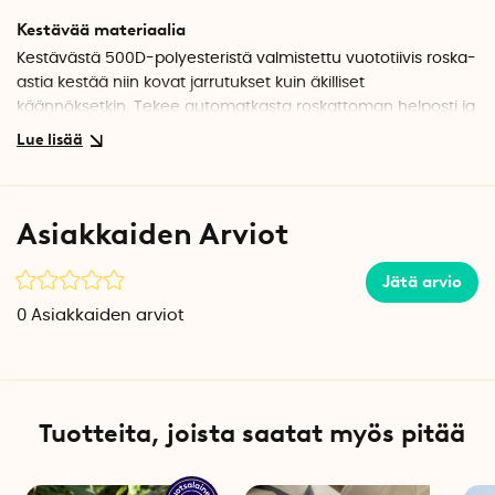
Kestävää materiaalia
Kestävästä 500D-polyesteristä valmistettu vuototiivis roska-
astia kestää niin kovat jarrutukset kuin äkilliset
käännöksetkin. Tekee automatkasta roskattoman helposti ja
yksinkertaisesti.
Tuotetiedot
Materiaali: Polyesteri 500D
Asiakkaiden Arviot
Tilavuus: 2,8 litraa
Pituus: 28 cm
Leveys: 23,5 cm
Jätä arvio
Korkeus: 0,6 cm
0
Asiakkaiden arviot
Voidaan tarvittaessa puhdistaa kostealla liinalla ja pienellä
määrällä pesuainetta
Tuotteita, joista saatat myös pitää