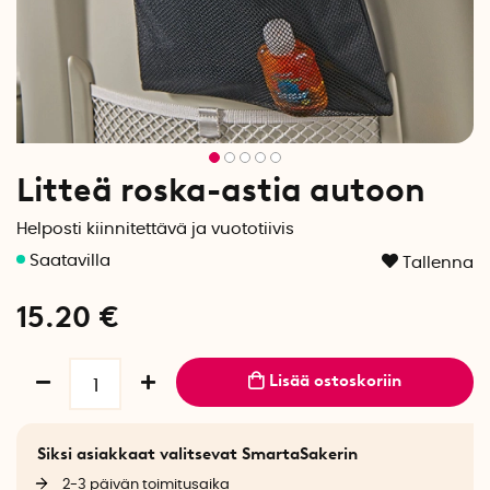
Litteä roska-astia autoon
Helposti kiinnitettävä ja vuototiivis
Tallenna
15.20
€
Lisää ostoskoriin
Siksi asiakkaat valitsevat SmartaSakerin
2-3 päivän toimitusaika