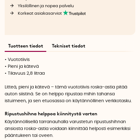
Yksilöllinen ja nopea palvelu
Korkeat asiakasarviot
Tuotteen tiedot
Tekniset tiedot
• Vuototiivis
• Pieni ja kätevä
• Tilavuus 2,8 litraa
Litteä, pieni ja kätevä – tämä vuototiivis roska-astia pitää
auton siistinä. Se on helppo ripustaa mihin tahansa
istuimeen, ja sen etuosassa on käytännöllinen verkkotasku.
Ripustushihna helppoa kiinnitystä varten
Käytännöllisellä tarranauhalla varustetun ripustushihnan
ansiosta roska-astia voidaan kiinnittää helposti esimerkiksi
pääntukeen tai oveen.