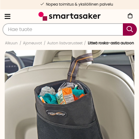
Nopea toimitus & yksilöllinen palvelu
Alkuun
Ajoneuvot
Auton lisävarusteet
Litteä roska-astia autoon