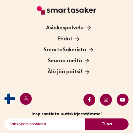
Asiakaspalvelu
Ota yhteyttä
Ehdot
Tietoa evästeistä
SmartaSakerista
Yksityisyydensuoja
Meistä
Seuraa meitä
Sopimusehdot
Myymälä Tukholmassa
Innovaattoriblogi
Älä jää paitsi!
Ympäristöystävälliset toimitukset
Lahjakortti
Myydyimmät tuotteet
Tarjouskulma
Katso kaikki älykkäät tuotteet
Inspiraatiota uutiskirjeestämme!
Tilaa