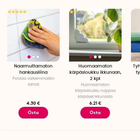
Naarmuttamaton
Huomaamaton
Tyh
hankausliina
kärpäsloukku ikkunaan,
ty
Poistaa vaikeimmatkin
2 kpl
tahrat
Huomaamaton
kärpäsloukku nappaa
kärpäset ikkunasta
4.30 €
6.21 €
Osta
Osta