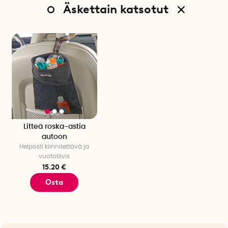
Äskettain katsotut
Litteä roska-astia
autoon
Helposti kiinnitettävä ja
vuototiivis
15.20 €
Osta