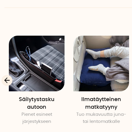
Säilytystasku
Ilmatäytteinen
autoon
matkatyyny
Pienet esineet
Tuo mukavuutta juna-
järjestykseen
tai lentomatkalle