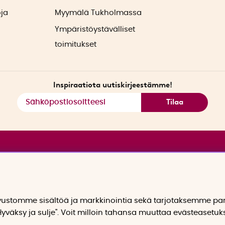
oja
Myymälä Tukholmassa
Ympäristöystävälliset
toimitukset
Inspiraatiota uutiskirjeestämme!
Tilaa
stomme sisältöä ja markkinointia sekä tarjotaksemme p
yväksy ja sulje". Voit milloin tahansa muuttaa evästeasetuk