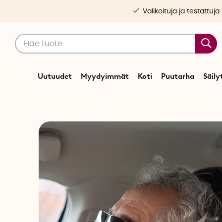
Valikoituja ja testattuja
Uutuudet
Myydyimmät
Koti
Puutarha
Säily