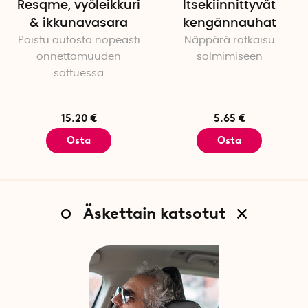
Resqme, vyöleikkuri
Itsekiinnittyvät
& ikkunavasara
kengännauhat
Poistu autosta nopeasti
Näppärä ratkaisu
onnettomuuden
solmimiseen
sattuessa
15.20 €
5.65 €
Osta
Osta
Äskettain katsotut