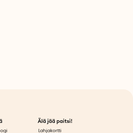
ä
Älä jää paitsi!
logi
Lahjakortti