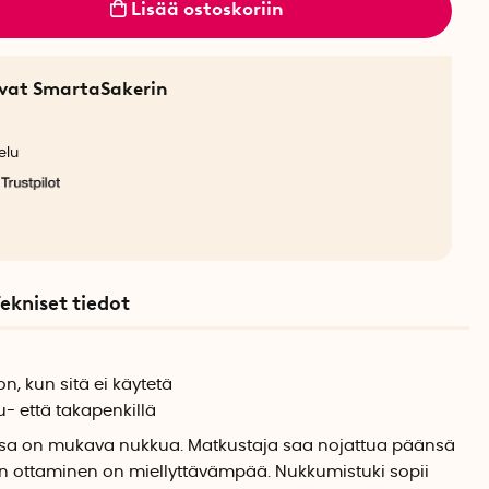
Lisää ostoskoriin
sevat SmartaSakerin
elu
ekniset tiedot
n, kun sitä ei käytetä
- että takapenkillä
sa on mukava nukkua. Matkustaja saa nojattua päänsä
en ottaminen on miellyttävämpää. Nukkumistuki sopii