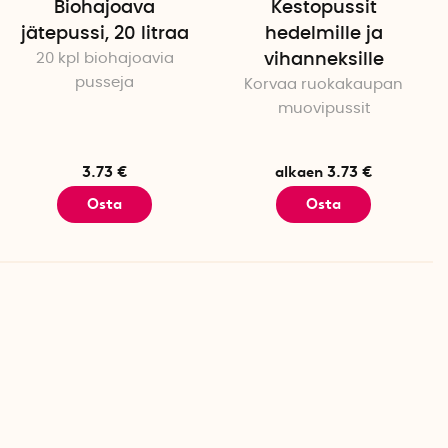
Biohajoava
Kestopussit
jätepussi, 20 litraa
hedelmille ja
20 kpl biohajoavia
vihanneksille
pusseja
Korvaa ruokakaupan
muovipussit
3.73 €
alkaen 3.73 €
Osta
Osta