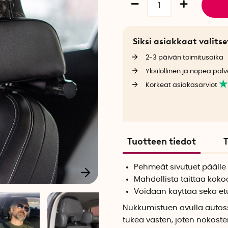
Siksi asiakkaat valit
2-3 päivän toimitusaika
Yksilöllinen ja nopea palv
Korkeat asiakasarviot
Tuotteen tiedot
T
Pehmeät sivutuet päälle
Mahdollista taittaa kokoo
Voidaan käyttää sekä etu
Nukkumistuen avulla autos
tukea vasten, joten nokost