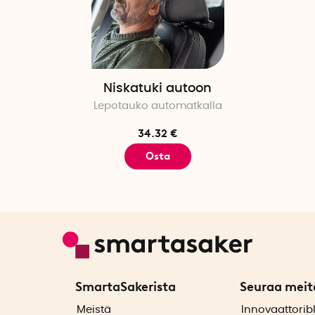
Niskatuki autoon
Lepotauko automatkalla
34.32 €
Osta
SmartaSakerista
Seuraa meit
ä
Meistä
Innovaattorib