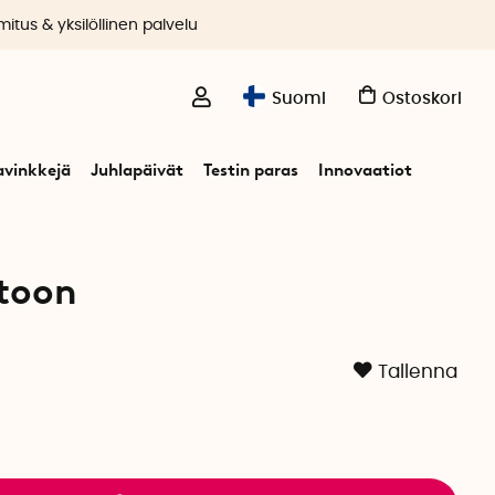
itus & yksilöllinen palvelu
Suomi
Ostoskori
avinkkejä
Juhlapäivät
Testin paras
Innovaatiot
utoon
Tallenna