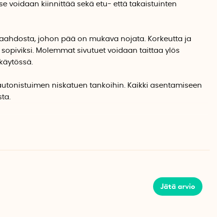
se voidaan kiinnittää sekä etu- että takaistuinten
ivaahdosta, johon pää on mukava nojata. Korkeutta ja
 sopiviksi. Molemmat sivutuet voidaan taittaa ylös
käytössä.
utonistuimen niskatuen tankoihin. Kaikki asentamiseen
ta.
en, jonka tankojen välinen etäisyys on enintään 15 cm.
cm
cm
Jätä arvio
as