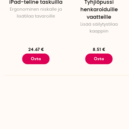
iPad-teline taskuilla
Tyhjiöpussi
Ergonominen niskalle ja
henkaroiduille
lisätilaa tavaroille
vaatteille
Lisää säilytystilaa
kaappiin
24.67 €
8.51 €
Osta
Osta