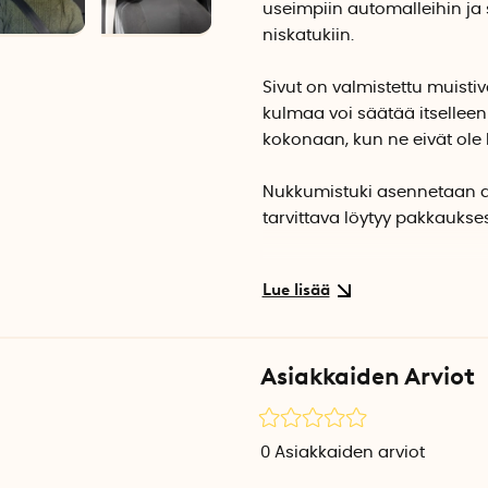
useimpiin automalleihin ja 
niskatukiin.
Sivut on valmistettu muist
kulmaa voi säätää itselleen
kokonaan, kun ne eivät ole 
Nukkumistuki asennetaan a
tarvittava löytyy pakkaukses
Nukkumatuki sopii niskatuke
Tuotetiedot
Tuotteen leveys: 36 cm
Asiakkaiden Arviot
Nukkumistuen korkeus: 20 
Nukkumistuen korkeus: 11 
0
Asiakkaiden arviot
Englanninkielinen käyttöop