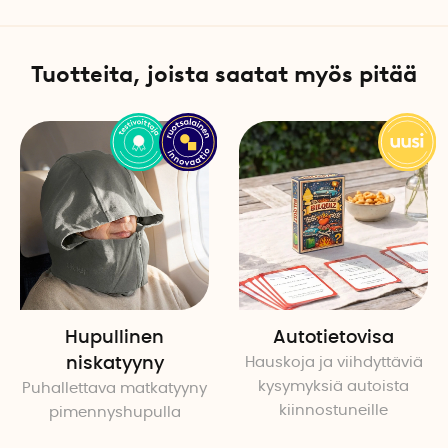
Tuotteita, joista saatat myös pitää
Hupullinen
Autotietovisa
niskatyyny
Hauskoja ja viihdyttäviä
kysymyksiä autoista
Puhallettava matkatyyny
kiinnostuneille
pimennyshupulla