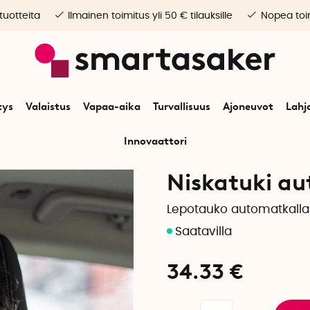
 tuotteita
Ilmainen toimitus yli 50 € tilauksille
Nopea toim
tys
Valaistus
Vapaa-aika
Turvallisuus
Ajoneuvot
Lahj
Innovaattori
Alkuun
Ajoneuvot
Auton lisävarusteet
Niskatuki autoon
Niskatuki a
Lepotauko automatkalla
34.33
€