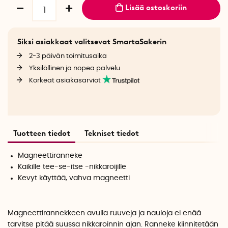
Lisää ostoskoriin
Siksi asiakkaat valitsevat SmartaSakerin
2-3 päivän toimitusaika
Yksilöllinen ja nopea palvelu
Korkeat asiakasarviot
Tuotteen tiedot
Tekniset tiedot
Magneettiranneke
Kaikille tee-se-itse -nikkaroijille
Kevyt käyttää, vahva magneetti
Magneettirannekkeen avulla ruuveja ja nauloja ei enää
tarvitse pitää suussa nikkaroinnin ajan. Ranneke kiinnitetään