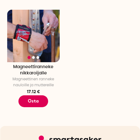
Magneettiranneke
nikkaroijalle
Magneettinen ranneke
nauloille ja muttereille
17.12 €
Osta