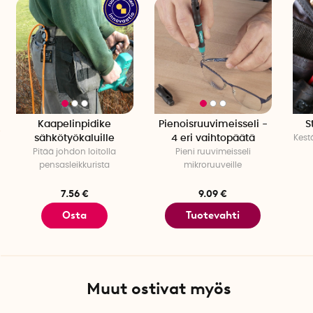
Kaapelinpidike
Pienoisruuvimeisseli -
S
sähkötyökaluille
4 eri vaihtopäätä
Kestä
Pitää johdon loitolla
Pieni ruuvimeisseli
pensasleikkurista
mikroruuveille
7.56 €
9.09 €
Osta
Tuotevahti
Muut ostivat myös