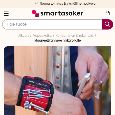
Nopea toimitus & yksilöllinen palvelu
Alkuun
Vapaa-aika
Korjaaminen & rakentelu
Magneettiranneke nikkaroijalle