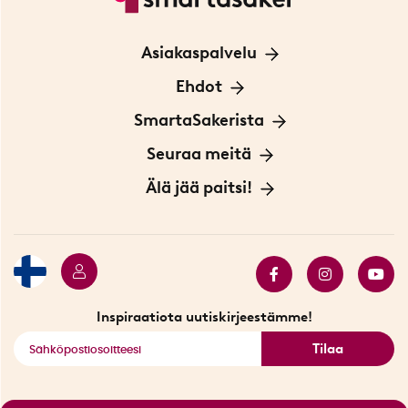
Asiakaspalvelu
Ota yhteyttä
Ehdot
Tietoa evästeistä
SmartaSakerista
Yksityisyydensuoja
Meistä
Seuraa meitä
Sopimusehdot
Myymälä Tukholmassa
Innovaattoriblogi
Älä jää paitsi!
Ympäristöystävälliset toimitukset
Lahjakortti
Myydyimmät tuotteet
Tarjouskulma
Katso kaikki älykkäät tuotteet
Inspiraatiota uutiskirjeestämme!
Tilaa