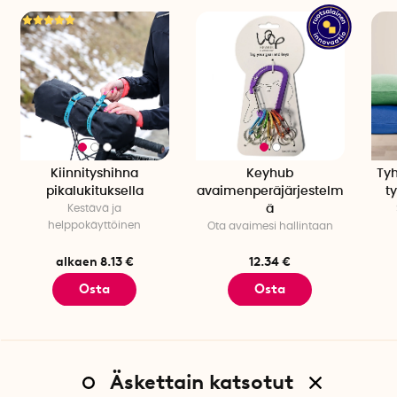
Kiinnityshihna
Keyhub
Tyh
pikalukituksella
avaimenperäjärjestelm
ty
Kestävä ja
ä
helppokäyttöinen
Ota avaimesi hallintaan
alkaen 8.13 €
12.34 €
Osta
Osta
Äskettain katsotut