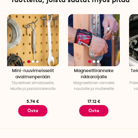
Mini-ruuvimeisselit
Magneettiranneke
Tel
avaimenperään
nikkaroijalle
Täydelliset silmälaseille,
Magneettinen ranneke
Pide
leluille ja paristolokeroille
nauloille ja muttereille
va
5.74 €
17.12 €
Osta
Osta