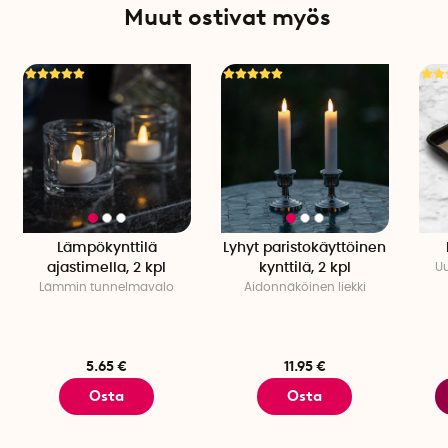
Muut ostivat myös
Lämpökynttilä
Lyhyt paristokäyttöinen
ajastimella, 2 kpl
kynttilä, 2 kpl
Uu
Lämmin tunnelmavalo
Aidonnäköinen liekki
5.65 €
11.95 €
Osta
Osta