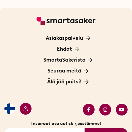
Asiakaspalvelu
Ota yhteyttä
Ehdot
Tietoa evästeistä
SmartaSakerista
Yksityisyydensuoja
Meistä
Seuraa meitä
Sopimusehdot
Myymälä Tukholmassa
Innovaattoriblogi
Älä jää paitsi!
Ympäristöystävälliset toimitukset
Lahjakortti
Myydyimmät tuotteet
Tarjouskulma
Katso kaikki älykkäät tuotteet
Inspiraatiota uutiskirjeestämme!