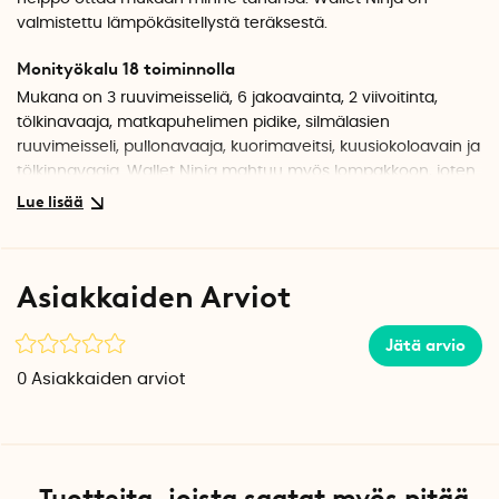
valmistettu lämpökäsitellystä teräksestä.
Monityökalu 18 toiminnolla
Mukana on 3 ruuvimeisseliä, 6 jakoavainta, 2 viivoitinta,
tölkinavaaja, matkapuhelimen pidike, silmälasien
ruuvimeisseli, pullonavaaja, kuorimaveitsi, kuusiokoloavain ja
tölkinnavaaja. Wallet Ninja mahtuu myös lompakkoon, joten
työkalut ovat aina käden ulottuvilla.
Tekniset tiedot
Materiaali: Lämpökäsitelty teräs
Asiakkaiden Arviot
Paino: 27 g
Pituus: 8,5 cm
Leveys: 5,3 cm
Jätä arvio
Paksuus: 1 mm
0
Asiakkaiden arviot
Määrä pakkauksessa: 1
Tuotteita, joista saatat myös pitää