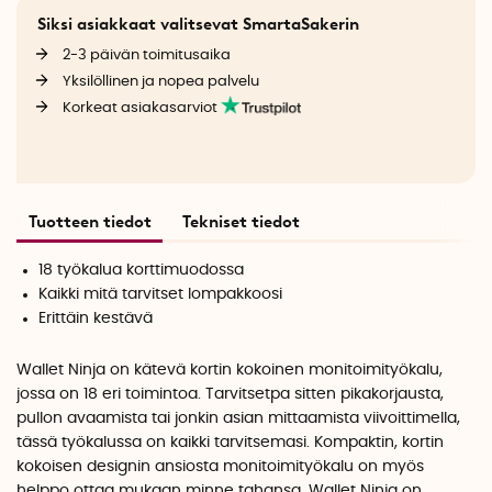
Siksi asiakkaat valitsevat SmartaSakerin
2-3 päivän toimitusaika
Yksilöllinen ja nopea palvelu
Korkeat asiakasarviot
Tuotteen tiedot
Tekniset tiedot
18 työkalua korttimuodossa
Kaikki mitä tarvitset lompakkoosi
Erittäin kestävä
Wallet Ninja on kätevä kortin kokoinen monitoimityökalu,
jossa on 18 eri toimintoa. Tarvitsetpa sitten pikakorjausta,
pullon avaamista tai jonkin asian mittaamista viivoittimella,
tässä työkalussa on kaikki tarvitsemasi. Kompaktin, kortin
kokoisen designin ansiosta monitoimityökalu on myös
helppo ottaa mukaan minne tahansa. Wallet Ninja on