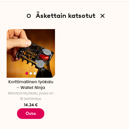
Äskettain katsotut
Korttimallinen työkalu
– Wallet Ninja
Monitoimityökalu, jossa on
18 toimintoa.
14.24 €
Osta