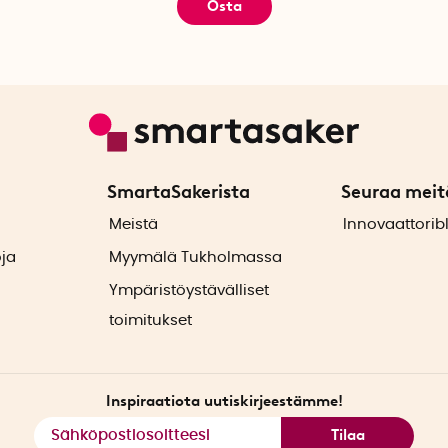
Osta
SmartaSakerista
Seuraa meit
ä
Meistä
Innovaattorib
oja
Myymälä Tukholmassa
Ympäristöystävälliset
toimitukset
Inspiraatiota uutiskirjeestämme!
Tilaa