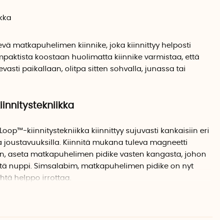
ikka
evä matkapuhelimen kiinnike, joka kiinnittyy helposti
ompaktista koostaan huolimatta kiinnike varmistaa, että
sti paikallaan, olitpa sitten sohvalla, junassa tai
innitystekniikka
p™-kiinnitystekniikka kiinnittyy sujuvasti kankaisiin eri
ja joustavuuksilla. Kiinnitä mukana tuleva magneetti
, aseta matkapuhelimen pidike vasten kangasta, johon
ristä nuppi. Simsalabim, matkapuhelimen pidike on nyt
yhtä helppo irrottaa.
limen pidike kiinnittyy useimpiin kankaisiin, mutta
kankaan rakenteen ja laadun mukaan. Myös