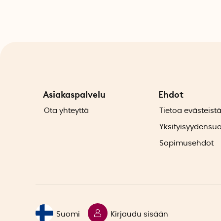
Asiakaspalvelu
Ehdot
Ota yhteyttä
Tietoa evästeist
Yksityisyydensu
Sopimusehdot
Suomi
Kirjaudu sisään