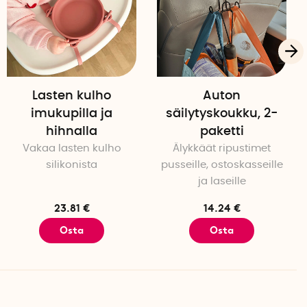
Lasten kulho
Auton
imukupilla ja
säilytyskoukku, 2-
hihnalla
paketti
Vakaa lasten kulho
Älykkäät ripustimet
silikonista
pusseille, ostoskasseille
ja laseille
23.81 €
14.24 €
Osta
Osta