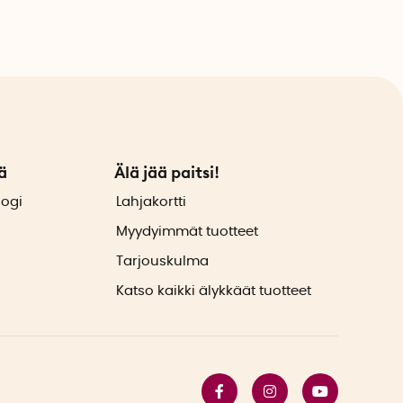
ä
Älä jää paitsi!
logi
Lahjakortti
Myydyimmät tuotteet
Tarjouskulma
Katso kaikki älykkäät tuotteet