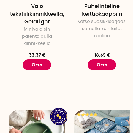
Valo
Puhelinteline
tekstiilikiinnikkeellä,
keittiökaappiin
GelaLight
Katso suosikkisarjaasi
samalla kun laitat
Minivalaisin
ruokaa
patentoidulla
kiinnikkeellä
33.37 €
18.65 €
Osta
Osta