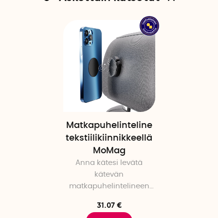
Matkapuhelinteline
tekstiilikiinnikkeellä
MoMag
Anna kätesi levätä
kätevän
matkapuhelintelineen
avulla
31.07 €