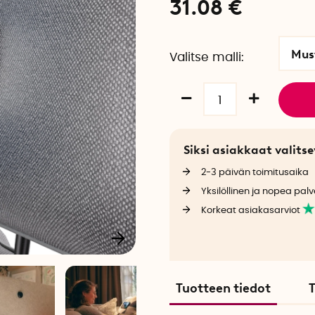
31.08
€
Mus
Valitse malli
Siksi asiakkaat valit
2-3 päivän toimitusaika
Yksilöllinen ja nopea palv
Korkeat asiakasarviot
Tuotteen tiedot
T