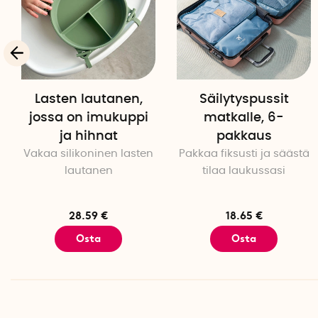
Lasten lautanen,
Säilytyspussit
jossa on imukuppi
matkalle, 6-
ja hihnat
pakkaus
Vakaa silikoninen lasten
Pakkaa fiksusti ja säästä
lautanen
tilaa laukussasi
28.59 €
18.65 €
Osta
Osta