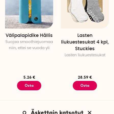
Välipalapidike Hållis
Lasten
Suojaa smoothiejuomaa
liukuestesukat 4 kpl,
niin, ettei se vuoda yli
Stuckies
Lasten liukuestesukat
5.26 €
28.59 €
Osta
Osta
Äskettain katsotut