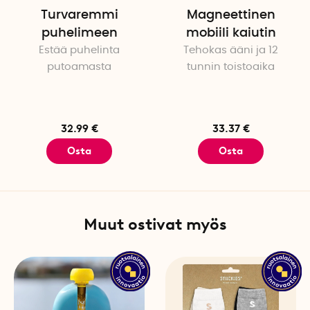
Turvaremmi
Magneettinen
puhelimeen
mobiili kaiutin
Estää puhelinta
Tehokas ääni ja 12
putoamasta
tunnin toistoaika
32.99 €
33.37 €
Osta
Osta
Muut ostivat myös