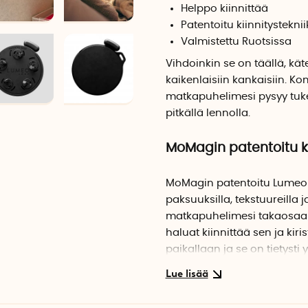
Helppo kiinnittää
Patentoitu kiinnitystekni
Valmistettu Ruotsissa
Vihdoinkin se on täällä, kät
kaikenlaisiin kankaisiin. K
matkapuhelimesi pysyy tukeva
pitkällä lennolla.
MoMagin patentoitu ki
MoMagin patentoitu LumeoLoo
paksuuksilla, tekstuureilla 
matkapuhelimesi takaosaan
haluat kiinnittää sen ja ki
paikallaan ja se on tietysti 
Huomaathan, että matkapuhe
tulokset voivat vaihdella 