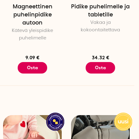
Magneettinen
Pidike puhelimelle ja
puhelinpidike
tabletille
autoon
Vakaa ja
kokoontaitettava
Kätevä yleispidike
puhelimelle
9.09 €
34.32 €
Osta
Osta