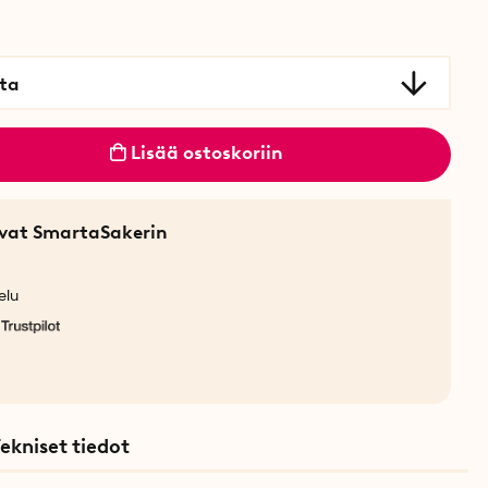
ta
Lisää ostoskoriin
sevat SmartaSakerin
elu
ekniset tiedot