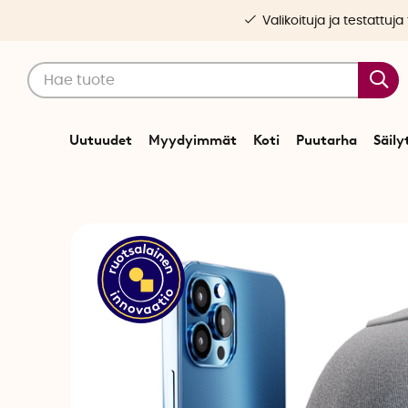
Valikoituja ja testattuja
Uutuudet
Myydyimmät
Koti
Puutarha
Säily
Alkuun
Koti