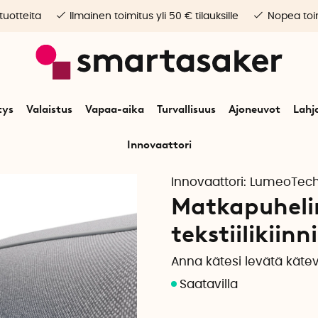
 tuotteita
Ilmainen toimitus yli 50 € tilauksille
Nopea toim
tys
Valaistus
Vapaa-aika
Turvallisuus
Ajoneuvot
Lahj
Innovaattori
Elektroniikka
Puhelimen lisävarusteet
Matkapuhelinteline tekstiilikiin
Innovaattori:
LumeoTec
Matkapuheli
tekstiilikii
Anna kätesi levätä käte