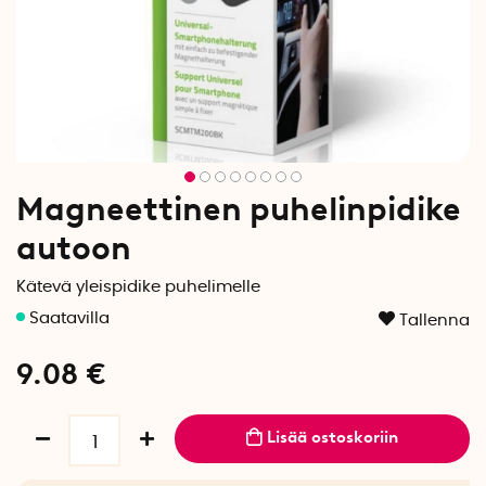
Magneettinen puhelinpidike
autoon
Kätevä yleispidike puhelimelle
Tallenna
9.08
€
Lisää ostoskoriin