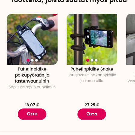
1 suorakaiteen muotoinen metallilevy: 6,5 cm x 4,5 cm x 0,3
mm.
Tuotetiedot
Näytön vähimmäiskoko 4 tuumaa
Näytön enimmäiskoko 6 tuumaa
Teippi: 3M teippi
Puhelinpidike
Puhelinpidike Snake
polkupyörään ja
Joustava teline kännyköille
ja kameroille
lastenvaunuihin
Vaka
Sopii useimpiin puhelimiin
18.07 €
27.25 €
Osta
Osta