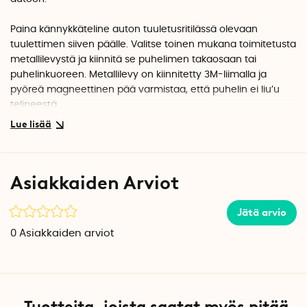
Paina kännykkäteline auton tuuletusritilässä olevaan
tuulettimen siiven päälle. Valitse toinen mukana toimitetusta
metallilevystä ja kiinnitä se puhelimen takaosaan tai
puhelinkuoreen. Metallilevy on kiinnitetty 3M-liimalla ja
pyöreä magneettinen pää varmistaa, että puhelin ei liu’u
telineestä.
Jos et halua kiinnittää metallilevyä liimalla, voit laittaa sen
puhelimenkuoren sisäpuolelle. Jotkut puhelinkuoret ovat jo
itsessään magneettisia.
Asiakkaiden Arviot
Sopii useimpiin autoihin
Magneettisen matkapuhelimen pidikkeen kiinnikkeessä on
Jätä arvio
kaksi eri uraa. Tämän ansiosta se sopii useimpiin autoihin,
0
Asiakkaiden arviot
joissa on noin 3–6 mm leveät tuulettimen siivet.
Pakkaukseen sisältyy
1 magneettinen kiinnike pidikkeeseen: Ø 4,5 cm x 3,5 cm.
1 pyöreä metallilevy: Ø4 cm x 0,3 mm.
Tuotteita, joista saatat myös pitää