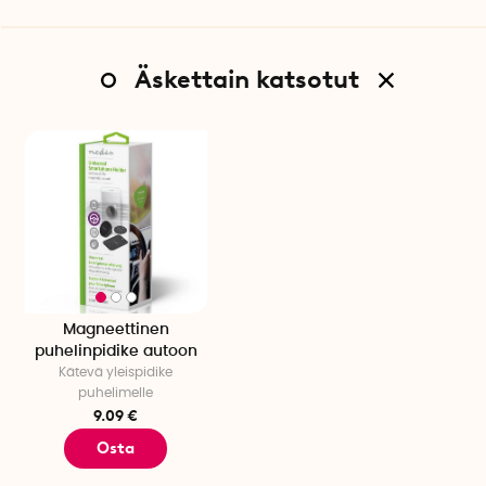
Äskettain katsotut
Magneettinen
puhelinpidike autoon
Kätevä yleispidike
puhelimelle
9.09 €
Osta