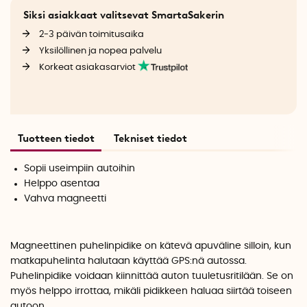
Siksi asiakkaat valitsevat SmartaSakerin
2-3 päivän toimitusaika
Yksilöllinen ja nopea palvelu
Korkeat asiakasarviot
Tuotteen tiedot
Tekniset tiedot
Sopii useimpiin autoihin
Helppo asentaa
Vahva magneetti
Magneettinen puhelinpidike on kätevä apuväline silloin, kun
matkapuhelinta halutaan käyttää GPS:nä autossa.
Puhelinpidike voidaan kiinnittää auton tuuletusritilään. Se on
myös helppo irrottaa, mikäli pidikkeen haluaa siirtää toiseen
autoon.