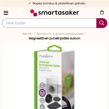
Nopea toimitus & yksilöllinen palvelu
Alkuun
Ajoneuvot
Auton lisävarusteet
Magneettinen puhelinpidike autoon