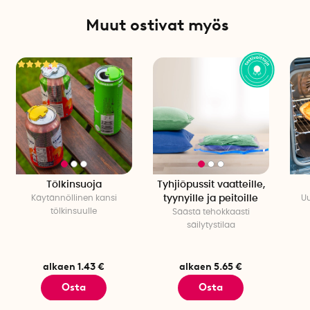
Muut ostivat myös
Tölkinsuoja
Tyhjiöpussit vaatteille,
Käytännöllinen kansi
tyynyille ja peitoille
Uu
tölkinsuulle
Säästä tehokkaasti
säilytystilaa
alkaen 1.43 €
alkaen 5.65 €
Osta
Osta