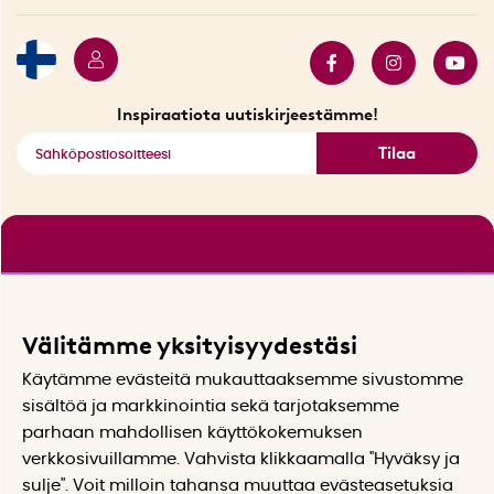
Myydyimmät tuotteet
Tarjouskulma
Katso kaikki älykkäät tuotteet
Inspiraatiota uutiskirjeestämme!
Tilaa
Välitämme yksityisyydestäsi
Käytämme evästeitä mukauttaaksemme sivustomme
sisältöä ja markkinointia sekä tarjotaksemme
parhaan mahdollisen käyttökokemuksen
verkkosivuillamme. Vahvista klikkaamalla "Hyväksy ja
sulje". Voit milloin tahansa muuttaa evästeasetuksia