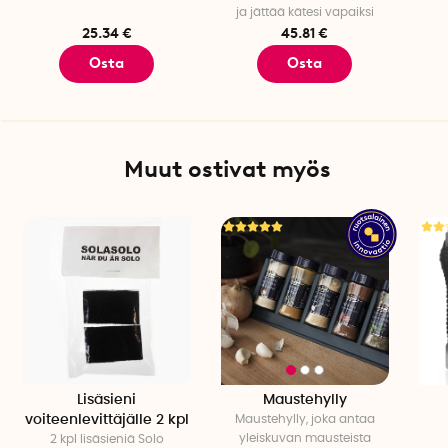
ja jättää kätesi vapaiksi
25.34 €
45.81 €
Osta
Osta
Muut ostivat myös
Lisäsieni
Maustehylly
voiteenlevittäjälle 2 kpl
Maustehylly, joka antaa
yleiskuvan mausteista
2 kpl lisäsieniä Solo