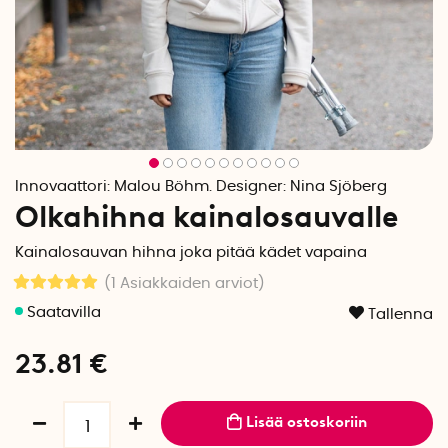
Innovaattori:
Malou Böhm. Designer: Nina Sjöberg
Olkahihna kainalosauvalle
Kainalosauvan hihna joka pitää kädet vapaina
(1
Asiakkaiden arviot
)
Tallenna
23.81
€
Lisää ostoskoriin