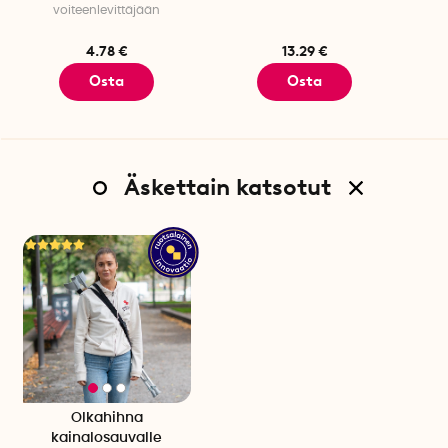
voiteenlevittäjään
4.78 €
13.29 €
Osta
Osta
Äskettain katsotut
Olkahihna
kainalosauvalle