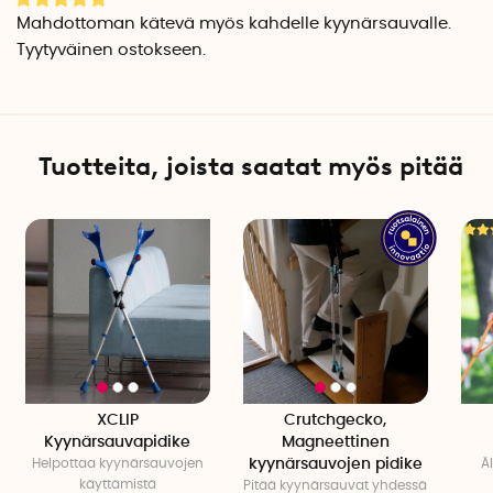
Kaivosauvahihna on suunniteltu Ruotsissa ja valmistettu
Mahdottoman kätevä myös kahdelle kyynärsauvalle.
Suomessa.
Tyytyväinen ostokseen.
Huomaa, että paketti sisältää vain yhden hihnan
kainalosauvaa varten.
Tuotetiedot
Tuotteita, joista saatat myös pitää
Pituus: 70–115 cm
Leveys: 2,5 cm
Paino: noin 60 grammaa
Materiaali: Polyesteri/kumi
Pesuohjeet: Olkahihnan voi tarvittaessa pyyhkiä
XCLIP
Crutchgecko,
Kyynärsauvapidike
Magneettinen
Helpottaa kyynärsauvojen
kyynärsauvojen pidike
Ä
käyttämistä
Pitää kyynärsauvat yhdessä