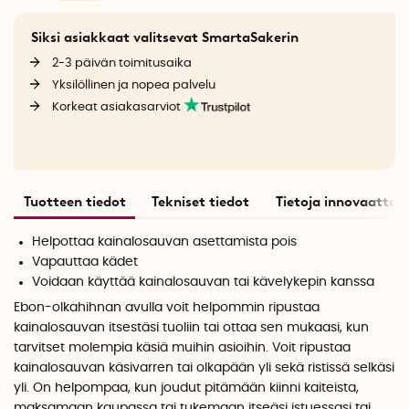
Siksi asiakkaat valitsevat SmartaSakerin
2-3 päivän toimitusaika
Yksilöllinen ja nopea palvelu
Korkeat asiakasarviot
Tuotteen tiedot
Tekniset tiedot
Tietoja innovaattori
Helpottaa kainalosauvan asettamista pois
Vapauttaa kädet
Voidaan käyttää kainalosauvan tai kävelykepin kanssa
Ebon-olkahihnan avulla voit helpommin ripustaa
kainalosauvan itsestäsi tuoliin tai ottaa sen mukaasi, kun
tarvitset molempia käsiä muihin asioihin. Voit ripustaa
kainalosauvan käsivarren tai olkapään yli sekä ristissä selkäsi
yli. On helpompaa, kun joudut pitämään kiinni kaiteista,
maksamaan kaupassa tai tukemaan itseäsi istuessasi tai