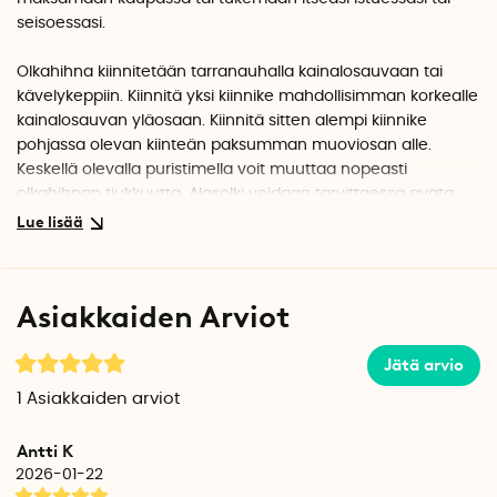
seisoessasi.
Olkahihna kiinnitetään tarranauhalla kainalosauvaan tai
kävelykeppiin. Kiinnitä yksi kiinnike mahdollisimman korkealle
kainalosauvan yläosaan. Kiinnitä sitten alempi kiinnike
pohjassa olevan kiinteän paksumman muoviosan alle.
Keskellä olevalla puristimella voit muuttaa nopeasti
olkahihnan tiukkuutta. Alasolki voidaan tarvittaessa avata,
esimerkiksi jos haluat nopeasti irrottaa kainalosauvan
selästäsi.
Tietoja Ebon kainalosauvahihnasta
Asiakkaiden Arviot
Olkahihna on nimetty keksijä Maloun äidin mukaan. Idea
syntyi, kun Maloun kainalosauvoja käyttävä äiti tarvitsi
Jätä arvio
kätensä vapaiksi kulkiessaan portaita ylös ja alas
asuntoonsa. Malou teki ensimmäisen prototyypin
1
Asiakkaiden arviot
kainalosauvahihnasta, joka toimi hyvin. Malou toi sitten
Ninan yritykseen työskentelemään yhdessä nyt valmiin
Antti K
tuotteen parissa.
2026-01-22