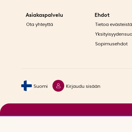
Asiakaspalvelu
Ehdot
Ota yhteyttä
Tietoa evästeist
Yksityisyydensu
Sopimusehdot
Suomi
Kirjaudu sisään