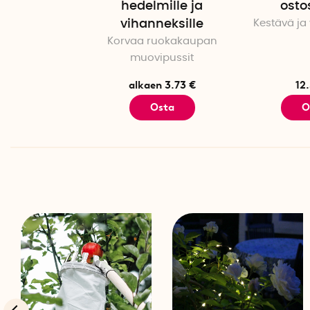
hedelmille ja
osto
vihanneksille
Kestävä ja
Korvaa ruokakaupan
muovipussit
alkaen 3.73 €
12
Osta
O