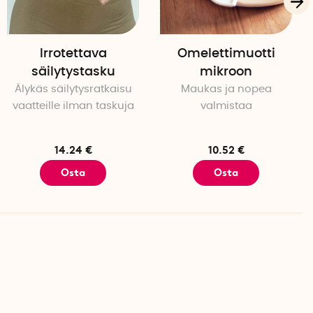
Irrotettava
Omelettimuotti
säilytystasku
mikroon
Älykäs säilytysratkaisu
Maukas ja nopea
vaatteille ilman taskuja
valmistaa
14.24 €
10.52 €
Osta
Osta