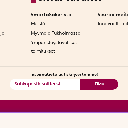
SmartaSakerista
Seuraa meit
ä
Meistä
Innovaattorib
oja
Myymälä Tukholmassa
Ympäristöystävälliset
toimitukset
Inspiraatiota uutiskirjeestämme!
Tilaa