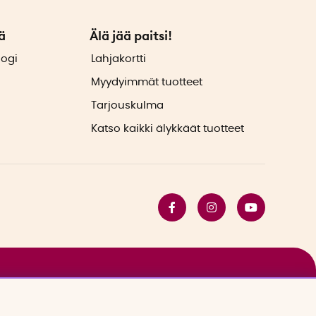
ä
Älä jää paitsi!
logi
Lahjakortti
Myydyimmät tuotteet
Tarjouskulma
Katso kaikki älykkäät tuotteet