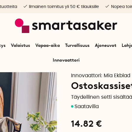
 tuotteita
Ilmainen toimitus yli 50 € tilauksille
Nopea toim
tys
Valaistus
Vapaa-aika
Turvallisuus
Ajoneuvot
Lahj
Innovaattori
Alkuun
Vapaa-aika
Laukut
Pussit
Ostoskassisetti
Innovaattori:
Mia Ekblad
Ostoskassise
Täydellinen setti sisält
14.82
€