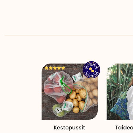
Kestopussit
Taidea