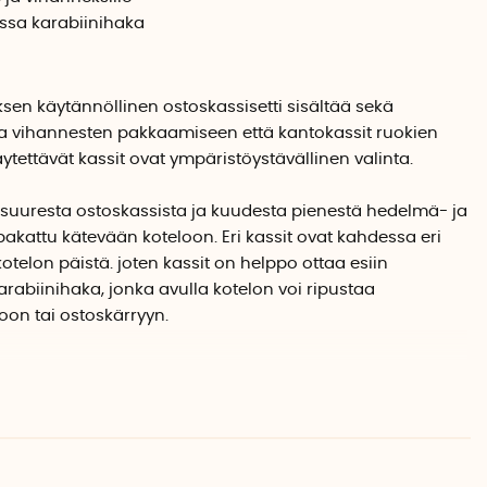
ossa karabiinihaka
ksen käytännöllinen ostoskassisetti sisältää sekä
a vihannesten pakkaamiseen että kantokassit ruokien
ytettävät kassit ovat ympäristöystävällinen valinta.
 suuresta ostoskassista ja kuudesta pienestä hedelmä- ja
pakattu kätevään koteloon. Eri kassit ovat kahdessa eri
otelon päistä. joten kassit on helppo ottaa esiin
arabiinihaka, jonka avulla kotelon voi ripustaa
oon tai ostoskärryyn.
t sopivat täydellisesti hedelmien ja vihannesten
 ovat ilmavia ja hedelmät ja vihannekset voidaan
opii myös tuoretuotteiden säilytykseen jääkaapissa.
n noin 10 grammaa, mutta ne kestävät jopa 10 kg:n