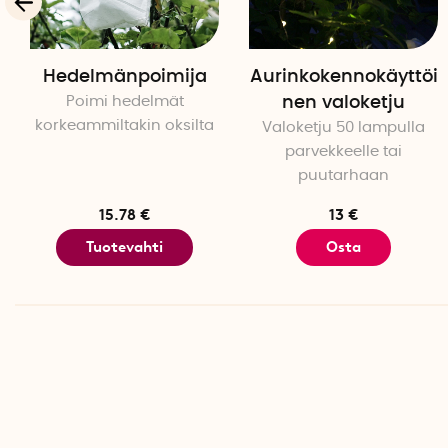
Hedelmänpoimija
Aurinkokennokäyttöi
Poimi hedelmät
nen valoketju
korkeammiltakin oksilta
Valoketju 50 lampulla
parvekkeelle tai
puutarhaan
15.78 €
13 €
Tuotevahti
Osta