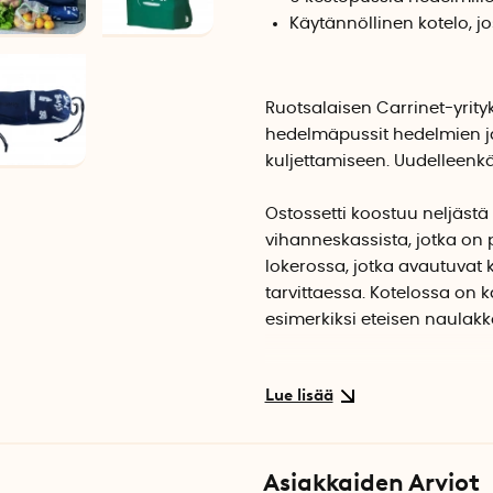
Käytännöllinen kotelo, j
Ruotsalaisen Carrinet-yrity
hedelmäpussit hedelmien j
kuljettamiseen. Uudelleenkä
Ostossetti koostuu neljästä
vihanneskassista, jotka on 
lokerossa, jotka avautuvat k
tarvittaessa. Kotelossa on k
esimerkiksi eteisen naulakk
Pienet Veggio-hedelmäpussi
pakkaamiseen. Verkkopussit
huuhdella pussissa. Pussi s
Hedelmäpussit painavat vai
Asiakkaiden Arviot
painon.