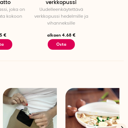
atto
verkkopussi
ssi, joka on
Uudelleenkäytettävä
ata kokoon
verkkopussi hedelmille ja
vihanneksille
5 €
alkaen 4.68 €
ta
Osta