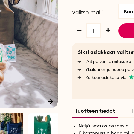
Kon
Valitse malli
Siksi asiakkaat valit
2-3 päivän toimitusaika
Yksilöllinen ja nopea palv
Korkeat asiakasarviot
Tuotteen tiedot
T
Neljä isoa ostoskassia
6 kestopussia hedelmille