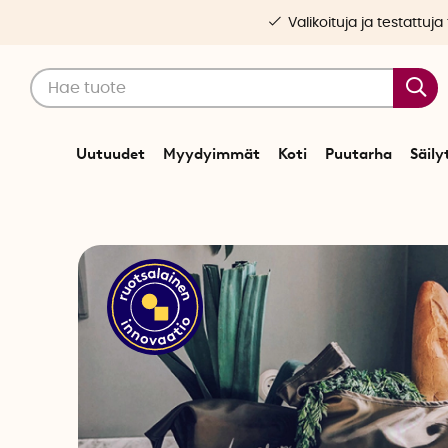
Valikoituja ja testattuja
Uutuudet
Myydyimmät
Koti
Puutarha
Säily