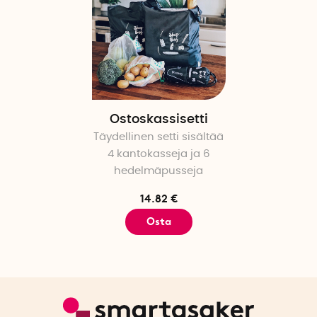
Ostoskassisetti
Täydellinen setti sisältää
4 kantokasseja ja 6
hedelmäpusseja
14.82 €
Osta