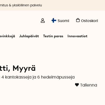
itus & yksilöllinen palvelu
Suomi
Ostoskori
avinkkejä
Juhlapäivät
Testin paras
Innovaatiot
tti, Myyrä
ää 4 kantokasseja ja 6 hedelmäpusseja
Tallenna