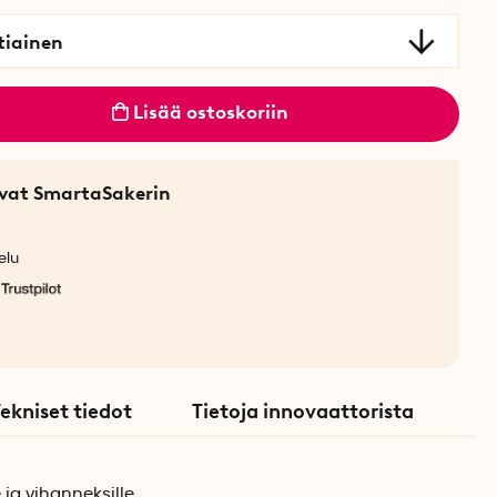
tiainen
Lisää ostoskoriin
sevat SmartaSakerin
elu
ekniset tiedot
Tietoja innovaattorista
 ja vihanneksille