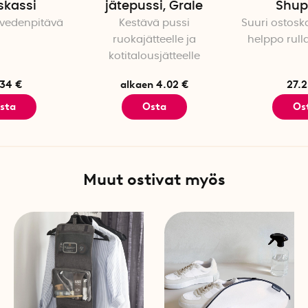
skassi
jätepussi, Grale
Shup
 vedenpitävä
Kestävä pussi
Suuri ostoska
ruokajätteelle ja
helppo rull
kotitalousjätteelle
.34 €
alkaen 4.02 €
27.2
sta
Osta
Os
Muut ostivat myös