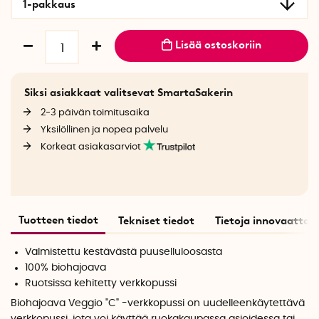
1-pakkaus
Lisää ostoskoriin
Siksi asiakkaat valitsevat SmartaSakerin
2-3 päivän toimitusaika
Yksilöllinen ja nopea palvelu
Korkeat asiakasarviot
Tuotteen tiedot
Tekniset tiedot
Tietoja innovaattori
Valmistettu kestävästä puuselluloosasta
100% biohajoava
Ruotsissa kehitetty verkkopussi
Biohajoava Veggio "C" -verkkopussi on uudelleenkäytettävä