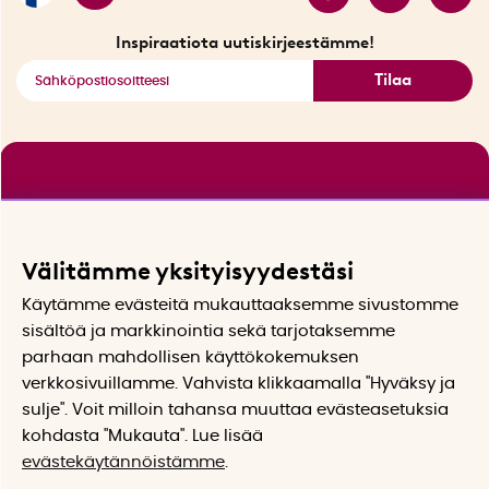
Katso kaikki älykkäät tuotteet
Inspiraatiota uutiskirjeestämme!
Tilaa
Välitämme yksityisyydestäsi
Käytämme evästeitä mukauttaaksemme sivustomme
sisältöä ja markkinointia sekä tarjotaksemme
parhaan mahdollisen käyttökokemuksen
verkkosivuillamme. Vahvista klikkaamalla "Hyväksy ja
sulje". Voit milloin tahansa muuttaa evästeasetuksia
kohdasta "Mukauta". Lue lisää
evästekäytännöistämme
.