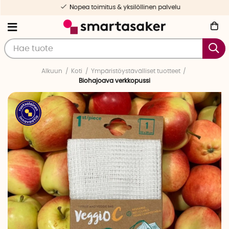
Nopea toimitus & yksilöllinen palvelu
Alkuun
Koti
Ympäristöystävälliset tuotteet
Biohajoava verkkopussi