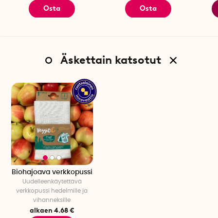
Osta
Osta
Leveys: 28 cm
Korkeus: 28 cm
Taarapaino: 17 grammaa
Huom! Sisältyy vain 3-pakkaukseen
Äskettain katsotut
Tuotetiedot
Elintarvikehyväksytty materiaali: 100 % selluloosaa kestävästi
kasvatetuista puista.
Testattu haitallisten aineiden varalta, OEKO TEX standard 100
-sertifikaatti.
Hyväksytty kotikompostiin (Home Compostable).
Suunniteltu Ruotsissa, kestävästi tuotettu Intiassa.
Biohajoava verkkopussi
Uudelleenkäytettävä
verkkopussi hedelmille ja
vihanneksille
alkaen 4.68 €