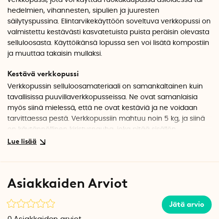
verkkopussi, jota voi käyttää ruokakaupassa asioidessa tai
hedelmien, vihannesten, sipulien ja juuresten
säilytyspussina. Elintarvikekäyttöön soveltuva verkkopussi on
valmistettu kestävästi kasvatetuista puista peräisin olevasta
selluloosasta. Käyttöikänsä lopussa sen voi lisätä kompostiin
ja muuttaa takaisin mullaksi.
Kestävä verkkopussi
Verkkopussin selluloosamateriaali on samankaltainen kuin
tavallisissa puuvillaverkkopusseissa. Ne ovat samanlaisia
myös siinä mielessä, että ne ovat kestäviä ja ne voidaan
tarvittaessa pestä. Verkkopussiin mahtuu noin 5 kg, ja siinä
on käytännöllinen kiristysnauha, joka pitää sisällön
paikallaan.
Ympäristöystävällinen, uudelleenkäytettävä vaihtoehto
Kestävä verkkopussi kestää lukemattomia kauppareissuja, ja
Asiakkaiden Arviot
se sopii täydellisesti käytettäväksi hedelmä- ja
vihannesosastolla. Pussiin voi laittaa esimerkiksi perunoita,
Jätä arvio
omenoita, sitruunoita tai monia muita hedelmiä, vihanneksia
ja juureksia. Verkkopussi on hyväksytty elintarvikkeiden