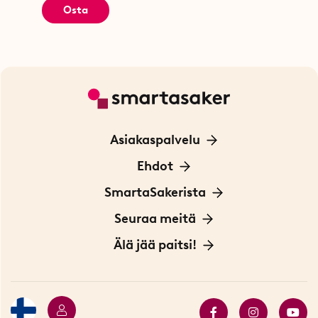
Osta
Asiakaspalvelu
Ota yhteyttä
Ehdot
Tietoa evästeistä
SmartaSakerista
Yksityisyydensuoja
Meistä
Seuraa meitä
Sopimusehdot
Myymälä Tukholmassa
Innovaattoriblogi
Älä jää paitsi!
Ympäristöystävälliset toimitukset
Lahjakortti
Myydyimmät tuotteet
Tarjouskulma