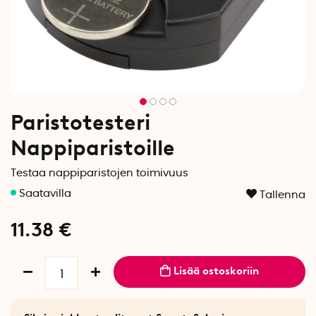
Paristotesteri
Nappiparistoille
Testaa nappiparistojen toimivuus
Tallenna
11.38
€
Lisää ostoskoriin