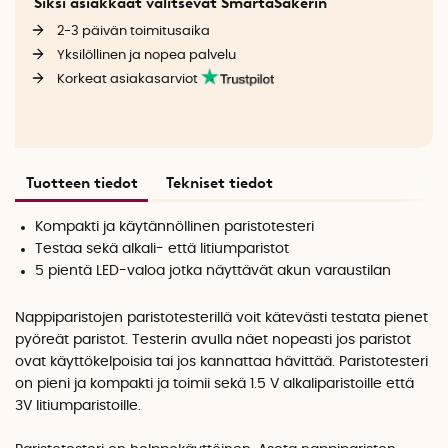
Siksi asiakkaat valitsevat SmartaSakerin
2-3 päivän toimitusaika
Yksilöllinen ja nopea palvelu
Korkeat asiakasarviot
Tuotteen tiedot
Tekniset tiedot
Kompakti ja käytännöllinen paristotesteri
Testaa sekä alkali- että litiumparistot
5 pientä LED-valoa jotka näyttävät akun varaustilan
Nappiparistojen paristotesterillä voit kätevästi testata pienet
pyöreät paristot. Testerin avulla näet nopeasti jos paristot
ovat käyttökelpoisia tai jos kannattaa hävittää. Paristotesteri
on pieni ja kompakti ja toimii sekä 1.5 V alkaliparistoille että
3V litiumparistoille.