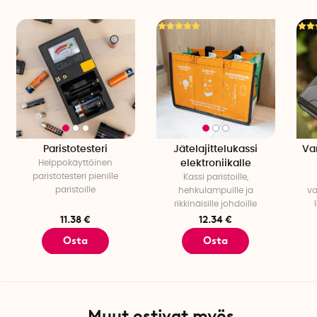
Paristotesteri
Jätelajittelukassi
Va
Helppokäyttöinen
elektroniikalle
paristotesteri pienille
Kassi paristoille,
paristoille
hehkulampuille ja
va
rikkinäisille johdoille
11.38 €
12.34 €
Osta
Osta
Muut ostivat myös