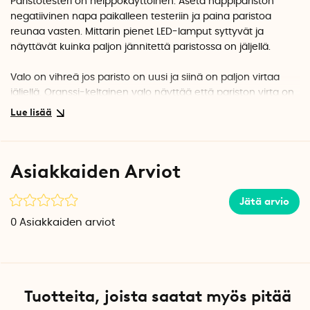
Paristotesteri on helppokäyttöinen. Aseta nappipariston
negatiivinen napa paikalleen testeriin ja paina paristoa
reunaa vasten. Mittarin pienet LED-lamput syttyvät ja
näyttävät kuinka paljon jännitettä paristossa on jäljellä.
Valo on vihreä jos paristo on uusi ja siinä on paljon virtaa
jäljellä. Oranssi-keltainen valo näyttää että pariston virta on
loppumaisillaan.
Jos valo on punainen on aika hävittää paristo.
Paristotesteri toimii 1 kpl CR1620 paristolla, joka sisältyy.
Asiakkaiden Arviot
Tuotetiedot
Mitat: 5,5 cm x 4,5 cm x 1,4 cm
Jätä arvio
Paino: 17 grammaa
0
Asiakkaiden arviot
1 kpl CR1620 paristo sisältyy
CE-merkitty
Tuotteita, joista saatat myös pitää