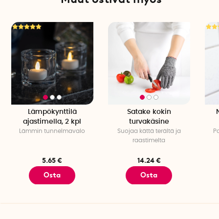
Lämpökynttilä
Satake kokin
ajastimella, 2 kpl
turvakäsine
Lämmin tunnelmavalo
Suojaa kättä terältä ja
P
raastimelta
5.65 €
14.24 €
Osta
Osta