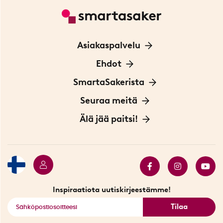
Asiakaspalvelu
Ota yhteyttä
Ehdot
Tietoa evästeistä
SmartaSakerista
Yksityisyydensuoja
Meistä
Seuraa meitä
Sopimusehdot
Myymälä Tukholmassa
Innovaattoriblogi
Älä jää paitsi!
Ympäristöystävälliset toimitukset
Lahjakortti
Myydyimmät tuotteet
Tarjouskulma
Katso kaikki älykkäät tuotteet
Inspiraatiota uutiskirjeestämme!
Tilaa