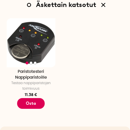
Äskettain katsotut
Paristotesteri
Nappiparistoille
Testaa nappiparistojen
toimivuus
11.38 €
Osta