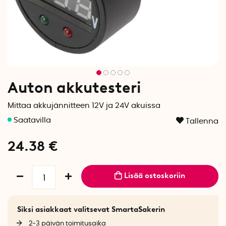
Auton akkutesteri
Mittaa akkujännitteen 12V ja 24V akuissa
Tallenna
24.38
€
Lisää ostoskoriin
Siksi asiakkaat valitsevat SmartaSakerin
2-3 päivän toimitusaika