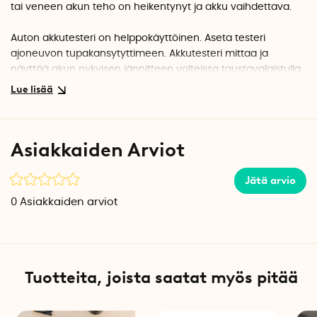
tai veneen akun teho on heikentynyt ja akku vaihdettava.
Auton akkutesteri on helppokäyttöinen. Aseta testeri
ajoneuvon tupakansytyttimeen. Akkutesteri mittaa ja
näyttää akun nykyisen jännitteen volteissa taustavalaistulla
LCD-näytöllä. Valaistun näytön ansiosta näet numerot
selkeästi myös pimeässä ympäristössä.
Tuotetiedot
Asiakkaiden Arviot
Pituus: 7 cm
Halkaisija: 3,2 cm
Paino: 19 grammaa
Jätä arvio
Tarkkuus: 0,1V
0
Asiakkaiden arviot
CE-merkitty
Tuotteita, joista saatat myös pitää