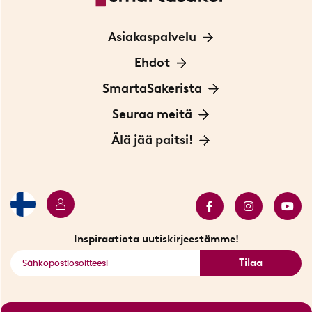
Asiakaspalvelu
Ota yhteyttä
Ehdot
Tietoa evästeistä
SmartaSakerista
Yksityisyydensuoja
Meistä
Seuraa meitä
Sopimusehdot
Myymälä Tukholmassa
Innovaattoriblogi
Älä jää paitsi!
Ympäristöystävälliset toimitukset
Lahjakortti
Myydyimmät tuotteet
Tarjouskulma
Katso kaikki älykkäät tuotteet
Inspiraatiota uutiskirjeestämme!
Tilaa