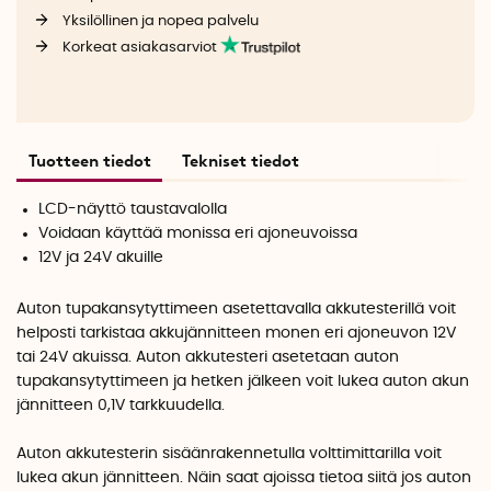
Yksilöllinen ja nopea palvelu
Korkeat asiakasarviot
Tuotteen tiedot
Tekniset tiedot
LCD-näyttö taustavalolla
Voidaan käyttää monissa eri ajoneuvoissa
12V ja 24V akuille
Auton tupakansytyttimeen asetettavalla akkutesterillä voit
helposti tarkistaa akkujännitteen monen eri ajoneuvon 12V
tai 24V akuissa. Auton akkutesteri asetetaan auton
tupakansytyttimeen ja hetken jälkeen voit lukea auton akun
jännitteen 0,1V tarkkuudella.
Auton akkutesterin sisäänrakennetulla volttimittarilla voit
lukea akun jännitteen. Näin saat ajoissa tietoa siitä jos auton