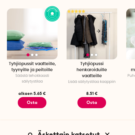
Tyhjiöpussit vaatteille,
Tyhjiöpussi
tyynyille ja peitoille
henkaroiduille
m
Säästä tehokkaasti
vaatteille
Puhd
säilytystilaa
Lisää säilytystilaa kaappiin
alkaen 5.65 €
8.51 €
Osta
Osta
Äskettain katsotut