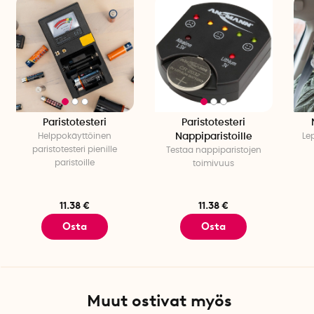
Paristotesteri
Paristotesteri
Helppokäyttöinen
Nappiparistoille
Le
paristotesteri pienille
Testaa nappiparistojen
paristoille
toimivuus
11.38 €
11.38 €
Osta
Osta
Muut ostivat myös