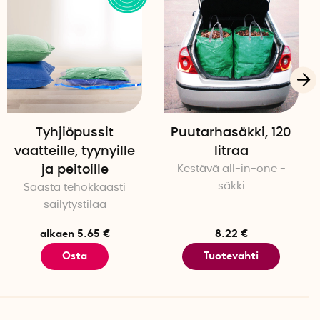
Tyhjiöpussit
Puutarhasäkki, 120
vaatteille, tyynyille
litraa
ja peitoille
Kestävä all-in-one -
säkki
Säästä tehokkaasti
säilytystilaa
alkaen 5.65 €
8.22 €
Osta
Tuotevahti