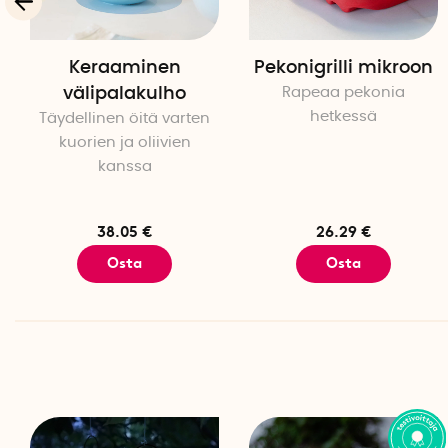
Keraaminen
Pekonigrilli mikroon
välipalakulho
Rapeaa pekonia
hetkessä
Täydellinen öitä varten
kuorien ja oliivien
kanssa
38.05 €
26.29 €
Osta
Osta