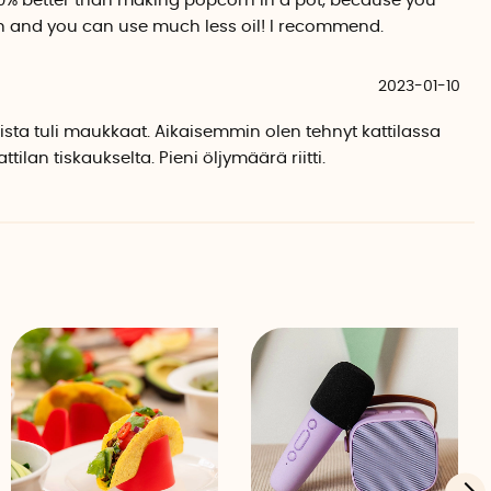
 100% better than making popcorn in a pot, because you
 wattia ja pyörivä levy.
h and you can use much less oil! I recommend.
2023-01-10
sta tuli maukkaat. Aikaisemmin olen tehnyt kattilassa
tilan tiskaukselta. Pieni öljymäärä riitti.