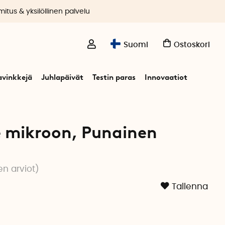
itus & yksilöllinen palvelu
Suomi
Ostoskori
avinkkejä
Juhlapäivät
Testin paras
Innovaatiot
mikroon
 mikroon, Punainen
en arviot
)
Tallenna