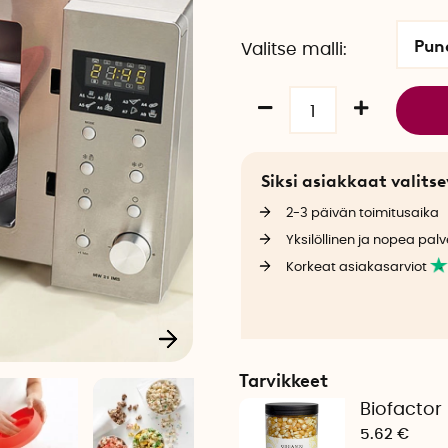
Pun
Valitse malli
Siksi asiakkaat valit
2-3 päivän toimitusaika
Yksilöllinen ja nopea palv
Korkeat asiakasarviot
Tarvikkeet
Biofacto
5.62 €