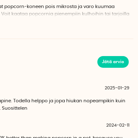
tat popcorn-koneen pois mikrosta ja varo kuumaa
 Voit kaataa popcornia pienempiin kulhoihin tai tarjoilla
ornkulhosta.
lppo valmistaa. Voit esimerkiksi maustaa popcornit
aleilla. Mukana on pieni reseptivihko, jossa on vinkkejä
ekemiseen.
Jätä arvio
estävästä silikonista
 kuumuutta kestävästä silikonista. Sekä popcorn-kulho
2025-01-29
koneenkestäviä.
kapine. Todella helppo ja jopa hiukan nopeampikin kuin
 Suosittelen
2024-02-11
ikonia, BPA-vapaa