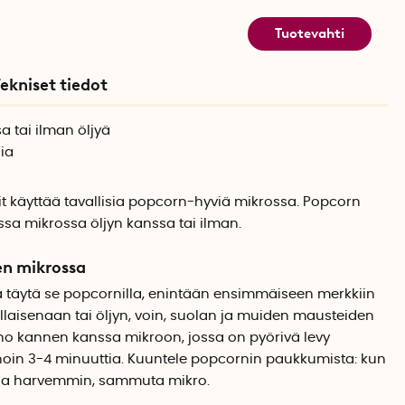
Tuotevahti
ekniset tiedot
a tai ilman öljyä
ia
 käyttää tavallisia popcorn-hyviä mikrossa. Popcorn
sa mikrossa öljyn kanssa tai ilman.
en mikrossa
a täytä se popcornilla, enintään ensimmäiseen merkkiin
ellaisenaan tai öljyn, voin, suolan ja muiden mausteiden
o kannen kanssa mikroon, jossa on pyörivä levy
noin 3-4 minuuttia. Kuuntele popcornin paukkumista: kun
aa harvemmin, sammuta mikro.