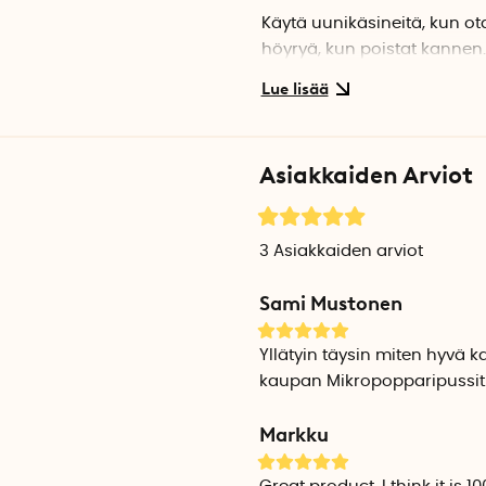
Käytä uunikäsineitä, kun o
höyryä, kun poistat kannen.
sen suoraan suuresta popc
Maustettua popcornia
Maustettua popcornia on he
Asiakkaiden Arviot
yrteillä, voilla tai chilihiut
maustettujen popcornien t
3
Asiakkaiden arviot
Valmistettu kuumuutta k
Popcornkone on valmistettu
Sami Mustonen
että kansi ovat astianpesu
Yllätyin täysin miten hyvä 
Tekniset tiedot
kaupan Mikropopparipussit.
Tilavuus: 2,8 litraa
Halkaisija: 20 cm
Markku
Korkeus: 14,5 cm
Materiaali: 100 % platinasil