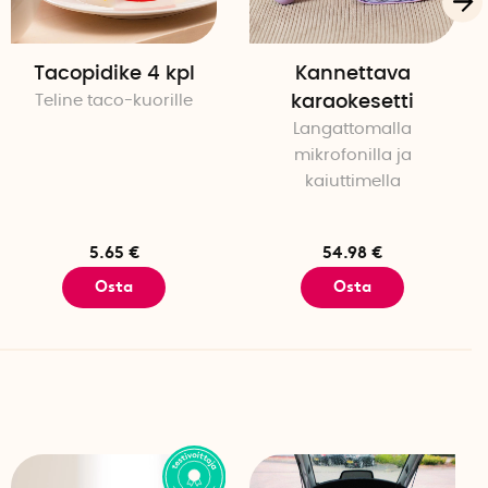
Tacopidike 4 kpl
Kannettava
Teline taco-kuorille
karaokesetti
Langattomalla
mikrofonilla ja
kaiuttimella
5.65 €
54.98 €
Osta
Osta