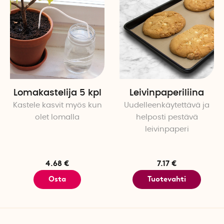
Lomakastelija 5 kpl
Leivinpaperiliina
Kastele kasvit myös kun
Uudelleenkäytettävä ja
olet lomalla
helposti pestävä
leivinpaperi
4.68 €
7.17 €
Osta
Tuotevahti