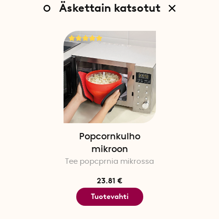
Äskettain katsotut
Popcornkulho
mikroon
Tee popcprnia mikrossa
23.81 €
Tuotevahti