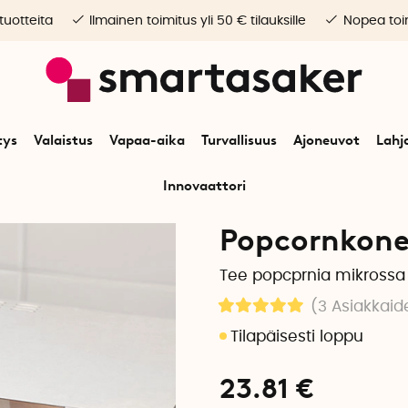
 tuotteita
Ilmainen toimitus yli 50 € tilauksille
Nopea toim
tys
Valaistus
Vapaa-aika
Turvallisuus
Ajoneuvot
Lahj
Innovaattori
Koti
Keittiötarvikkeet
Ruoanlaitto mikroaaltouunissa
Popcornkulho 
Popcornkone
Tee popcprnia mikrossa
(3
Asiakkaid
23.81
€