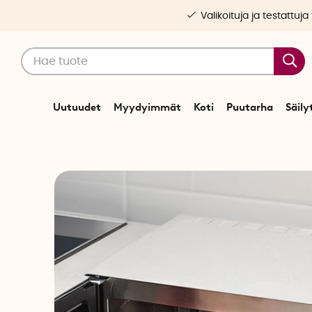
Valikoituja ja testattuja
Uutuudet
Myydyimmät
Koti
Puutarha
Säily
Alkuun