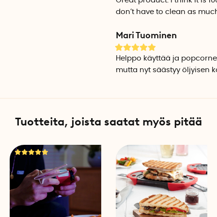
Great product. I think it is
Vaatii mikron: Vähintään 800
don’t have to clean as muc
Mari Tuominen
Helppo käyttää ja popcornei
mutta nyt säästyy öljyisen kat
Tuotteita, joista saatat myös pitää