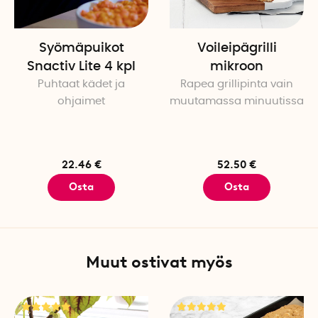
Syömäpuikot
Voileipägrilli
Snactiv Lite 4 kpl
mikroon
Puhtaat kädet ja
Rapea grillipinta vain
ohjaimet
muutamassa minuutissa
22.46 €
52.50 €
Osta
Osta
Muut ostivat myös