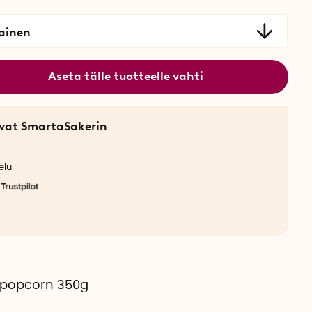
ainen
Aseta tälle tuotteelle vahti
sevat SmartaSakerin
elu
r popcorn 350g