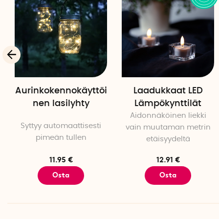
Aurinkokennokäyttöi
Laadukkaat LED
nen lasilyhty
Lämpökynttilät
Aidonnäköinen liekki
Syttyy automaattisesti
vain muutaman metrin
pimeän tullen
etäisyydeltä
11.95 €
12.91 €
Osta
Osta