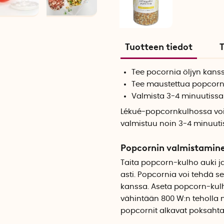
Tuotteen tiedot
T
Tee pocornia öljyn kanss
Tee maustettua popcorn
Valmista 3-4 minuutissa
Lékué-popcornkulhossa voit
valmistuu noin 3-4 minuutis
Popcornin valmistamin
Taita popcorn-kulho auki j
asti. Popcornia voi tehdä s
kanssa. Aseta popcorn-kulh
vähintään 800 W:n teholla 
popcornit alkavat poksaht