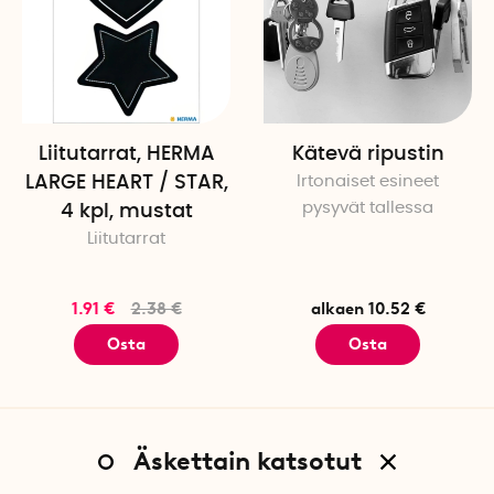
Liitutarrat, HERMA
Kätevä ripustin
LARGE HEART / STAR,
Irtonaiset esineet
pysyvät tallessa
4 kpl, mustat
Liitutarrat
1.91 €
2.38 €
alkaen 10.52 €
Osta
Osta
Äskettain katsotut