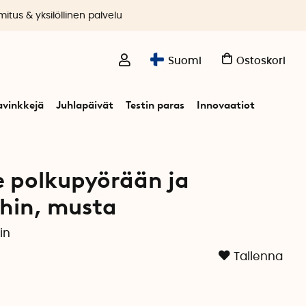
itus & yksilöllinen palvelu
Suomi
Ostoskori
avinkkejä
Juhlapäivät
Testin paras
Innovaatiot
lastenvaunuihin
e polkupyörään ja
hin, musta
in
Tallenna