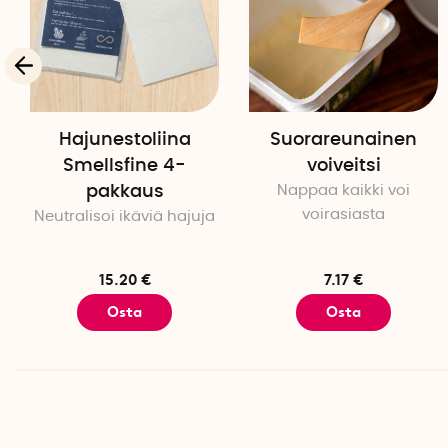
Hajunestoliina
Suorareunainen
Smellsfine 4-
voiveitsi
pakkaus
Nappaa kaikki voi
voirasiasta
Neutralisoi ikäviä hajuja
15.20 €
7.17 €
Osta
Osta