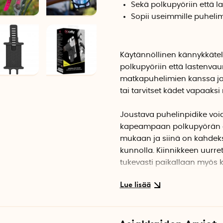
Sekä polkupyöriin että 
Sopii useimmille puhelim
Käytännöllinen kännykkäteli
polkupyöriin että lastenvau
matkapuhelimien kanssa ja 
tai tarvitset kädet vapaaksi
Joustava puhelinpidike void
kapeampaan polkupyörän o
mukaan ja siinä on kahdeksan
kunnolla. Kiinnikkeen uurre
tukevasti paikallaan myös k
Puhelinteline sopii useimpi
asettaa telineeseen sen jo
tukevasti kiinnitettynä ja 
vasten, joka estää sitä liuk