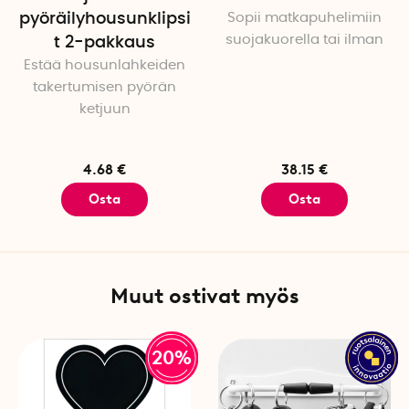
pyöräilyhousunklipsi
Sopii matkapuhelimiin
suojakuorella tai ilman
t 2-pakkaus
Estää housunlahkeiden
takertumisen pyörän
ketjuun
4.68 €
38.15 €
Osta
Osta
Muut ostivat myös
20%