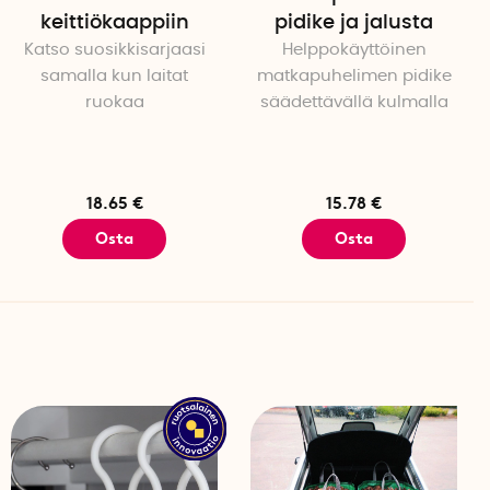
keittiökaappiin
pidike ja jalusta
Katso suosikkisarjaasi
Helppokäyttöinen
samalla kun laitat
matkapuhelimen pidike
ruokaa
säädettävällä kulmalla
18.65 €
15.78 €
Osta
Osta