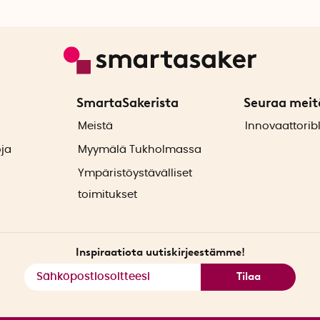
SmartaSakerista
Seuraa meit
ä
Meistä
Innovaattorib
oja
Myymälä Tukholmassa
Ympäristöystävälliset
toimitukset
Inspiraatiota uutiskirjeestämme!
Tilaa