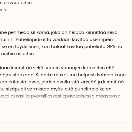
lastenvaunuihin
ille
ne pehmeää silikonia, joka on helppo kiinnittää sekä
nuihin. Puhelinpidikettä voidaan käyttää useimpien
se on täydellinen, kun haluat käyttää puhelinta GPS:nä
 muihin asioihin.
aan kiinnittää sekä suuriin vaunujen kahvoihin että
hjaustankoon. Kiinnike mukautuu helposti kahvan koon
 erilaista lovea, joiden avulla sitä kiristää ja kiinnittää
ttu sisäpuoli varmistaa myös, että puhelinpidike on
ävellessäsi ja pyöräillessäsi epätasaisessa maastossa.
in normaalikokoisiin puhelimiin ja kännykkäsi on helppo
ustavien kulmien ansiosta. Kulmat pitävät kännykän
puhelin lepää myös pehmeää ja luistamatonta silikonilevyä
umasta pyöräillessäsi.