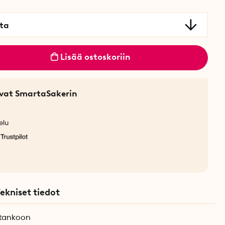
ta
Lisää ostoskoriin
sevat SmartaSakerin
elu
ekniset tiedot
stankoon