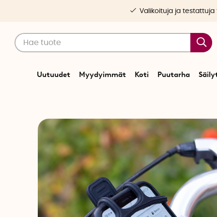
Valikoituja ja testattuja
Uutuudet
Myydyimmät
Koti
Puutarha
Säily
Alkuun
Koti