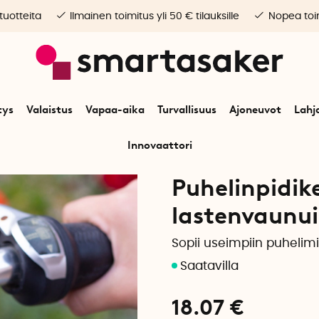
 tuotteita
Ilmainen toimitus yli 50 € tilauksille
Nopea toim
tys
Valaistus
Vapaa-aika
Turvallisuus
Ajoneuvot
Lahj
Innovaattori
Elektroniikka
Puhelimen lisävarusteet
Puhelinpidike polkupyörään ja 
Puhelinpidik
lastenvaunui
Sopii useimpiin puhelimi
18.07
€