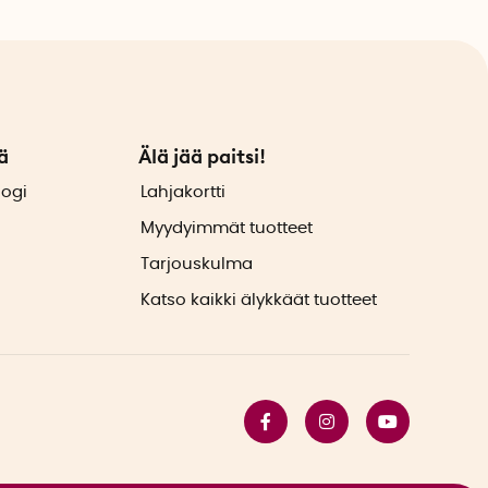
ä
Älä jää paitsi!
logi
Lahjakortti
Myydyimmät tuotteet
Tarjouskulma
Katso kaikki älykkäät tuotteet