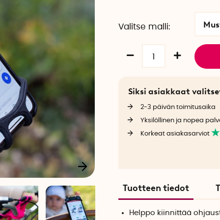
Mus
Valitse malli
Siksi asiakkaat valit
2-3 päivän toimitusaika
Yksilöllinen ja nopea palv
Korkeat asiakasarviot
Tuotteen tiedot
T
Helppo kiinnittää ohjau