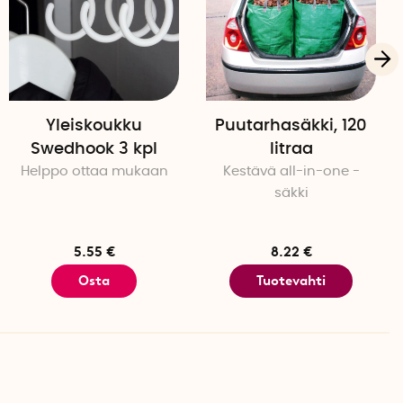
Yleiskoukku
Puutarhasäkki, 120
Swedhook 3 kpl
litraa
Helppo ottaa mukaan
Kestävä all-in-one -
säkki
5.55 €
8.22 €
Osta
Tuotevahti