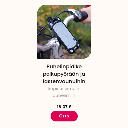
Puhelinpidike
polkupyörään ja
lastenvaunuihin
Sopii useimpiin
puhelimiin
18.07 €
Osta