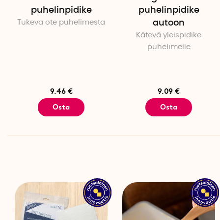
puhelinpidike
puhelinpidike
Tukeva ote puhelimesta
autoon
Kätevä yleispidike
puhelimelle
9.46 €
9.09 €
Osta
Osta