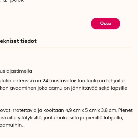
A 12-pack
Osta
ekniset tiedot
tus ajastimella
lukalenterissa on 24 taustavalaistua luukkua lahjoille.
ikon avaaminen joka aamu on jännittävää sekä lapsille
vat irrotettavia ja kooltaan 4,9 cm x 5 cm x 3,8 cm. Pienet
oilla yllätyksillä, joulumakeisilla ja pienillä lahjoilla,
 aamuihin.