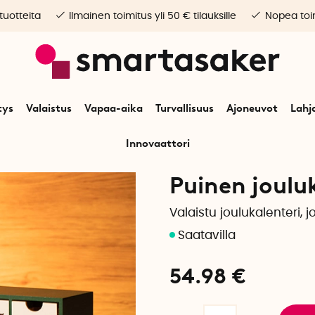
 tuotteita
Ilmainen toimitus yli 50 € tilauksille
Nopea toim
tys
Valaistus
Vapaa-aika
Turvallisuus
Ajoneuvot
Lahj
Innovaattori
un
Juhlapäivät
Adventtiaika ja joulu
Joulukoristeet
Puinen joulukale
Puinen joulu
Valaistu joulukalenteri, 
54.98
€