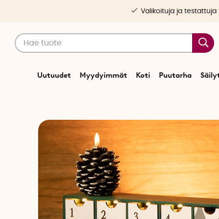
Valikoituja ja testattuja
Uutuudet
Myydyimmät
Koti
Puutarha
Säily
Alku