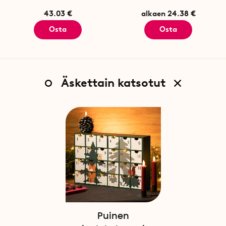
43.03 €
alkaen 24.38 €
Osta
Osta
Äskettain katsotut
Puinen