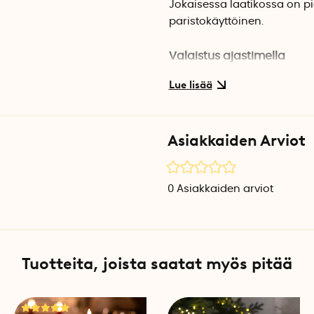
Jokaisessa laatikossa on p
paristokäyttöinen.
Valaistus ajastimella
Kalenterin takana olevalla 
jatkuvasti vai ajastintilassa
automaattisesti. 6/18 ajasti
laittanut ajastustoiminnon p
Asiakkaiden Arviot
uudelleen seuraavana päiv
Käynnistä ajastustoiminto 
0
Asiakkaiden arviot
syttyy itsestään joka aamu
Vinkkejä joulukalenterilah
Lapsen joulukalenteriin voi 
puuhatuotteita. Viikonloppu
Tuotteita, joista saatat myös pitää
joulukalenteriin taas voi la
elokuvalippuja.