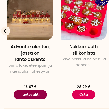
Adventtikalenteri,
Nekkumuotti
jossa on
silikonista
lähtölaskenta
Leivo nekkuja helposti ja
nopeasti
Siirrä loket eteenpäin ja
näe joulun lähestyvän
18.07 €
26.29 €
Tuotevahti
Osta