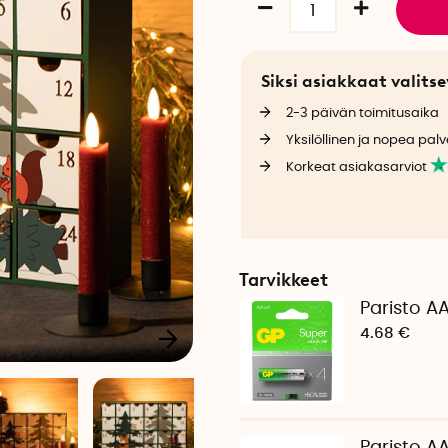
Siksi asiakkaat valit
2-3 päivän toimitusaika
Yksilöllinen ja nopea palv
Korkeat asiakasarviot
Tarvikkeet
Paristo AA
4.68 €