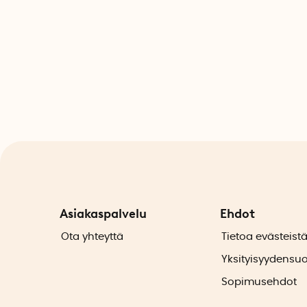
Asiakaspalvelu
Ehdot
Ota yhteyttä
Tietoa evästeist
Yksityisyydensu
Sopimusehdot