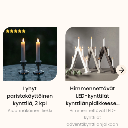
Lyhyt
Himmennettävät
paristokäyttöinen
LED-kynttilät
kynttilä, 2 kpl
kynttilänpidikkeesee
Aidonnäköinen liekki
Himmennettävät LED-
n 5 kpl
kynttilät
adventtikynttilänjalkaan