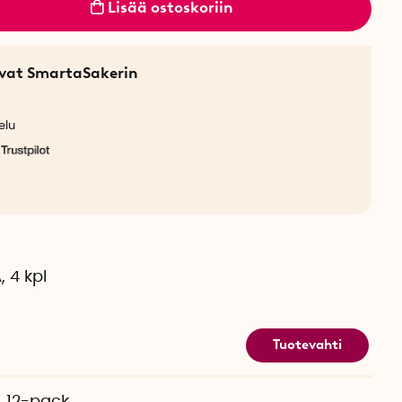
Lisää ostoskoriin
sevat SmartaSakerin
elu
, 4 kpl
Tuotevahti