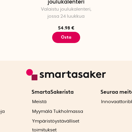
joulukalenteri
Valaistu joulukalenteri,
jossa 24 luukkua
54.98 €
Osta
SmartaSakerista
Seuraa meit
ä
Meistä
Innovaattorib
oja
Myymälä Tukholmassa
Ympäristöystävälliset
toimitukset