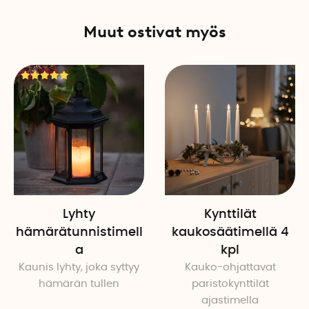
Muut ostivat myös
Lyhty
Kynttilät
hämärätunnistimell
kaukosäätimellä 4
a
kpl
Kaunis lyhty, joka syttyy
Kauko-ohjattavat
hämärän tullen
paristokynttilät
ajastimella