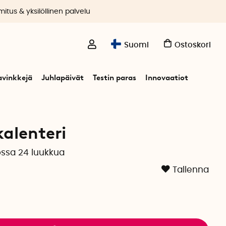
itus & yksilöllinen palvelu
Suomi
Ostoskori
avinkkejä
Juhlapäivät
Testin paras
Innovaatiot
nteri
kalenteri
jossa 24 luukkua
Tallenna