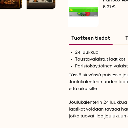
Paristo A
6.21 €
Tuotteen tiedot
T
24 luukkua
Taustavalaistut laatikot
Paristokäyttöinen valais
Tässä sievässä puisessa jou
Joulukalenterin uuden laat
että aikuisille.
Joulukalenterin 24 luukkua o
laatikot voidaan täyttää hausk
jotka tuovat iloa joulukuun