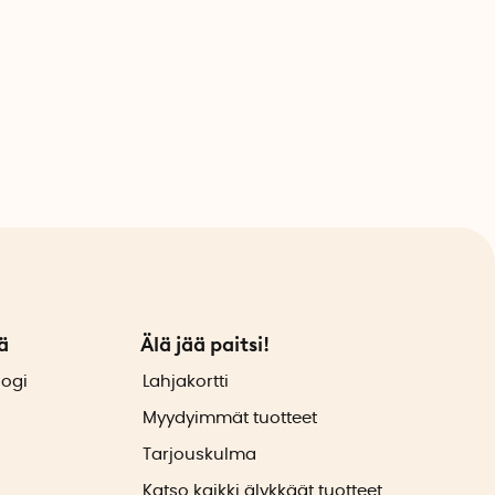
ä
Älä jää paitsi!
logi
Lahjakortti
Myydyimmät tuotteet
Tarjouskulma
Katso kaikki älykkäät tuotteet