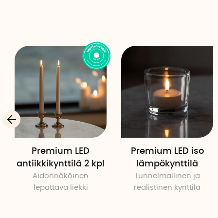
Premium LED
Premium LED iso
antiikkikynttilä 2 kpl
lämpökynttilä
Aidonnäköinen
Tunnelmallinen ja
lepattava liekki
realistinen kynttilä