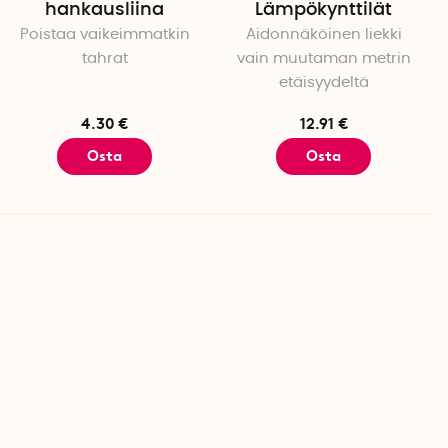
hankausliina
Lämpökynttilät
Poistaa vaikeimmatkin
Aidonnäköinen liekki
tahrat
vain muutaman metrin
etäisyydeltä
4.30 €
12.91 €
Osta
Osta