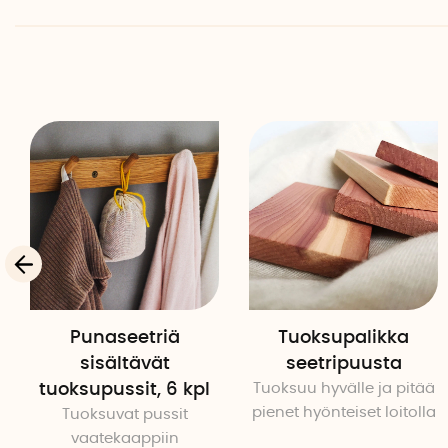
Punaseetriä
Tuoksupalikka
sisältävät
seetripuusta
tuoksupussit, 6 kpl
Tuoksuu hyvälle ja pitää
pienet hyönteiset loitolla
Tuoksuvat pussit
vaatekaappiin