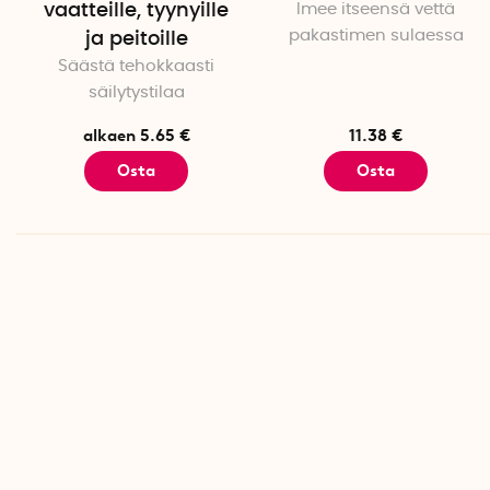
vaatteille, tyynyille
Imee itseensä vettä
pakastimen sulaessa
ja peitoille
Säästä tehokkaasti
säilytystilaa
alkaen 5.65 €
11.38 €
Osta
Osta