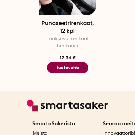
Punaseetrirenkaat,
12 kpl
Tuoksuvat renkaat
henkariin
12.34 €
Tuotevahti
SmartaSakerista
Seuraa meit
ä
Meistä
Innovaattorib