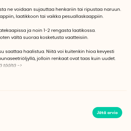
sta ne voidaan sujauttaa henkariin tai ripustaa naruun.
appiin, laatikkoon tai vaikka pesuallaskaappiin.
tekaapissa ja noin 1-2 rengasta laatikossa.
oten vältä suoraa kosketusta vaatteisiin.
 saattaa haalistua. Niitä voi kuitenkin hioa kevyesti
punaseetriöljyllä, jolloin renkaat ovat taas kuin uudet.
ä täältä ->
ittelemättömästä seetripuusta, joka on
äämää. Pakkauksessa on 12 punaseetrirengasta.
Jätä arvio