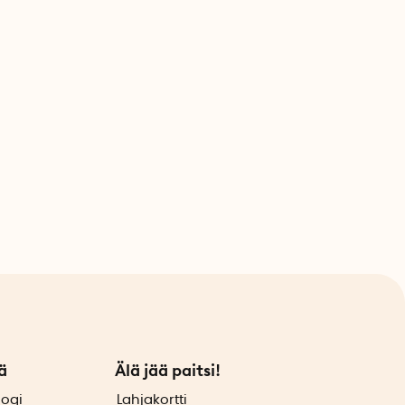
ä
Älä jää paitsi!
logi
Lahjakortti