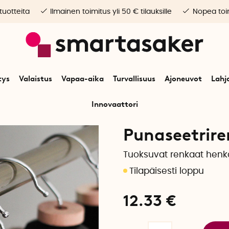
 tuotteita
Ilmainen toimitus yli 50 € tilauksille
Nopea toim
tys
Valaistus
Vapaa-aika
Turvallisuus
Ajoneuvot
Lahj
Innovaattori
Alkuun
Turvallisuus
Tuholaiset
Punaseetrirenkaat, 12 kpl
Punaseetrire
Tuoksuvat renkaat henka
12.33
€