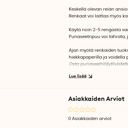
Keskellä olevan reiän ansio
Renkaat voi laittaa myös ka
Käytä noin 2-5 rengasta vaa
Punaseetripuu voi tahrata, j
Ajan myötä renkaiden tuoksu
hiekkapaperilla ja voidella 
Osta punaseetriöljytiivistett
Renkaat on valmistettu käs
huonekaluteollisuuden ylij
Asiakkaiden Arviot
Halkaisija: 4 cm
Reiän halkaisija: n. 1 cm
Korkeus: noin 1 cm
0
Asiakkaiden arviot