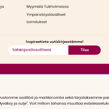
oja
Myymälä Tukholmassa
Ympäristöystävälliset
toimitukset
Inspiraatiota uutiskirjeestämme!
Tilaa
stomme sisältöä ja markkinointia sekä tarjotaksemme p
yväksy ja sulje". Voit milloin tahansa muuttaa evästeasetuk