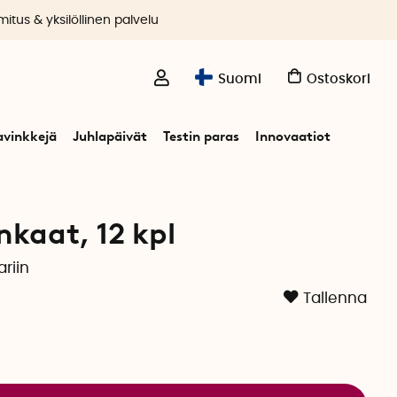
itus & yksilöllinen palvelu
Suomi
Ostoskori
avinkkejä
Juhlapäivät
Testin paras
Innovaatiot
nkaat, 12 kpl
riin
Tallenna