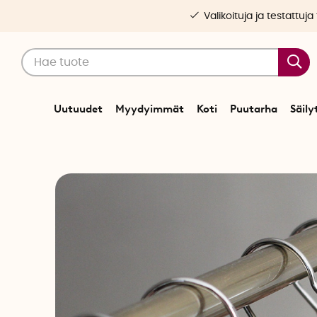
Valikoituja ja testattuja
Uutuudet
Myydyimmät
Koti
Puutarha
Säily