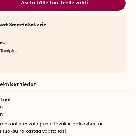
Aseta tälle tuotteelle vahti
sevat SmartaSakerin
elu
ekniset tiedot
nkaat
en
in
enkaat sopivat ripustettavaksi laatikoihin tai
s tuoksu raikastaa vaatteitasi.