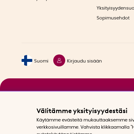
Yksityisyydensu
Sopimusehdot
Suomi
Kirjaudu sisään
Välitämme yksityisyydestäsi
Käytämme evästeitä mukauttaaksemme sivu
verkkosivuillamme. Vahvista klikkaamalla "H