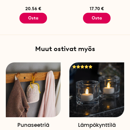
20.56 €
17.70 €
Osta
Osta
Muut ostivat myös
Punaseetriä
Lämpökynttilä