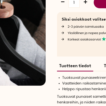
Siksi asiakkaat valit
2-3 päivän toimitusaika
Yksilöllinen ja nopea palv
Korkeat asiakasarviot
Tuotteen tiedot
T
Tuoksuvat punaseetrire
Vaatteiden raikastamin
Helppo ripustaa henkari
Tuoksuvat punaiset samettir
henkareihin, ja niiden raika