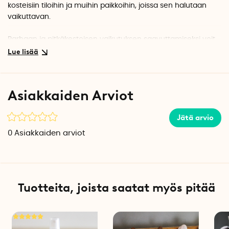
kosteisiin tiloihin ja muihin paikkoihin, joissa sen halutaan
vaikuttavan.
Parhaan ja pitkäkestoisen vaikutuksen saavuttamiseksi voit
käyttää öljyä seetripuupalikoissa ja kuutioissa vahvistamaan
ja ylläpitämään tuoksua.
Osta punaista setriöljyä SmartaSakerilta
Asiakkaiden Arviot
Punaista setriöljyä on saatavana myös suuremmassa
pullossa (80 ml).
Lue lisää klikkaamalla tästä
.
Jätä arvio
0
Asiakkaiden arviot
Tuotteita, joista saatat myös pitää