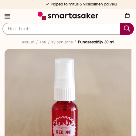
Nopea toimitus & yksilöllinen palvelu
Alkuun
Koti
Kylpyhuone
Punaseetriöljy 30 ml