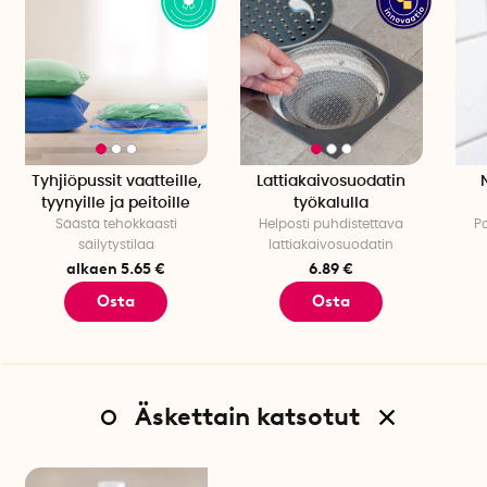
Tyhjiöpussit vaatteille,
Lattiakaivosuodatin
tyynyille ja peitoille
työkalulla
Säästä tehokkaasti
Helposti puhdistettava
P
säilytystilaa
lattiakaivosuodatin
alkaen 5.65 €
6.89 €
Osta
Osta
Äskettain katsotut