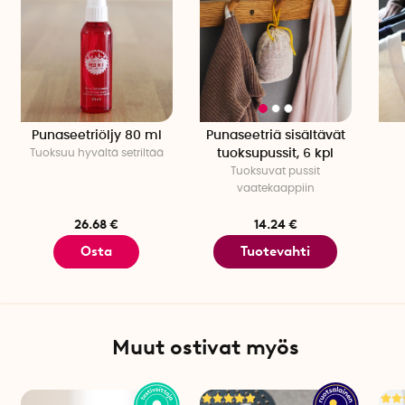
Punaseetriöljy 80 ml
Punaseetriä sisältävät
Tuoksuu hyvältä setriltää
tuoksupussit, 6 kpl
Tuoksuvat pussit
vaatekaappiin
26.68 €
14.24 €
Osta
Tuotevahti
Muut ostivat myös