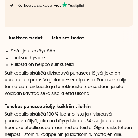
Korkeat asiakasarviot
Tuotteen tiedot
Tekniset tiedot
Sisä- ja ulkokäyttöön
Tuoksuu hyvälle
Pullosta on helppo suihkutella
Suihkepullo sisältää tiivistettyä punaseetriöljyä, joka on
uutettu Juniperus Virginiana -seetripuusta. Punaseetriöljy
tunnetaan raikkaasta ja tehokkaasta tuoksustaan ja sitä
voidaan käyttää sekä sisällä että ulkona.
Tehokas punaseetriöljy kaikkiin tiloihin
Suihkepullo sisältää 100 % luonnollista ja tiivistettyä
punaseetriöljyä, joka on höyrytislattu USA:ssa ja uutettu
huonekaluteollisuuden jäännöstuotteista. Öljyä ruiskutetaan
helposti listoihin, kaappeihin ja laatikoihin, mattojen alle,