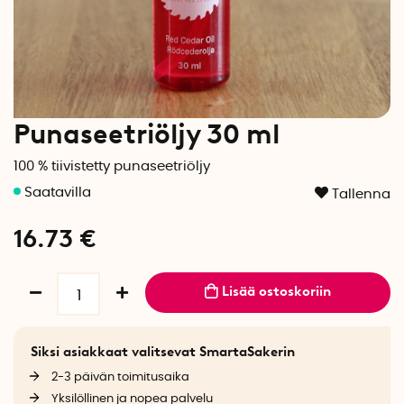
Punaseetriöljy 30 ml
100 % tiivistetty punaseetriöljy
Tallenna
16.73
€
Lisää ostoskoriin
Siksi asiakkaat valitsevat SmartaSakerin
2-3 päivän toimitusaika
Yksilöllinen ja nopea palvelu