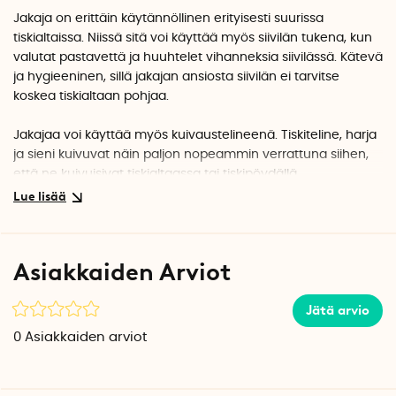
Jakaja on erittäin käytännöllinen erityisesti suurissa
tiskialtaissa. Niissä sitä voi käyttää myös siivilän tukena, kun
valutat pastavettä ja huuhtelet vihanneksia siivilässä. Kätevä
ja hygieeninen, sillä jakajan ansiosta siivilän ei tarvitse
koskea tiskialtaan pohjaa.
Jakajaa voi käyttää myös kuivaustelineenä. Tiskiteline, harja
ja sieni kuivuvat näin paljon nopeammin verrattuna siihen,
että ne kuivuisivat tiskialtaassa tai tiskipöydällä.
Säädettävää jakajaa on saatavana kahdessa mallissa,
Kapeana
ja
Leveänä pullonkuivaimella varustettuna
. Näiden
kahden mallin ero on leveys. Lisäksi leveässä mallissa on
Asiakkaiden Arviot
myös irrotettava metallilevy, jossa on kuivausreiät pulloille.
Jätä arvio
Molempien mallien pituus on pidennettävissä 32,5 cm:stä
56,6 cm:iin, joten ne sopivat lähes kaikkiin vakiokokoisiin
0
Asiakkaiden arviot
lavuaareihin. Silikonipäällysteiset päät varmistavat, että
jakajat tukeutuvat tukevasti tiskipöytään. Lämmönkestävän
ruostumattoman teräksen ansiosta väliseinät soveltuvat