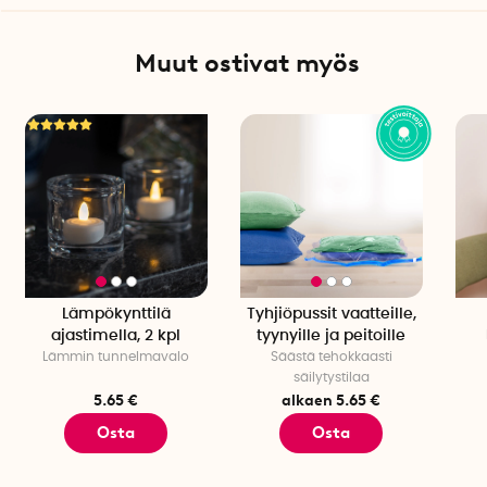
Tuotetiedot:
Säädettävä pituus: 32,5cm – 56,5cm
Muut ostivat myös
Leveys: 10,5 cm
Reikien halkaisija: suurin 7 cm, välillä 4,1 cm ja pienin 3,3 cm
Paino: 330 g
Materiaali: Silikoni ja ruostumaton teräs
Huom! Videolla näkyy vain leveämpi malli Drip.it.
Lämpökynttilä
Tyhjiöpussit vaatteille,
ajastimella, 2 kpl
tyynyille ja peitoille
Lämmin tunnelmavalo
Säästä tehokkaasti
säilytystilaa
5.65 €
alkaen 5.65 €
Osta
Osta