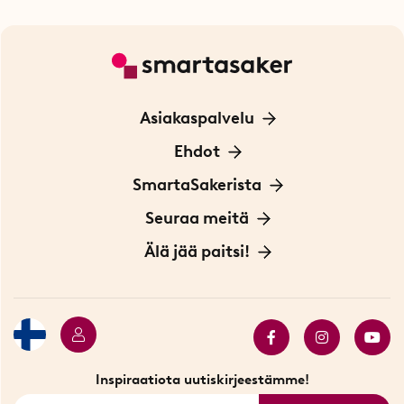
Asiakaspalvelu
Ota yhteyttä
Ehdot
Tietoa evästeistä
SmartaSakerista
Yksityisyydensuoja
Meistä
Seuraa meitä
Sopimusehdot
Myymälä Tukholmassa
Innovaattoriblogi
Älä jää paitsi!
Ympäristöystävälliset toimitukset
Lahjakortti
Myydyimmät tuotteet
Tarjouskulma
Katso kaikki älykkäät tuotteet
Inspiraatiota uutiskirjeestämme!