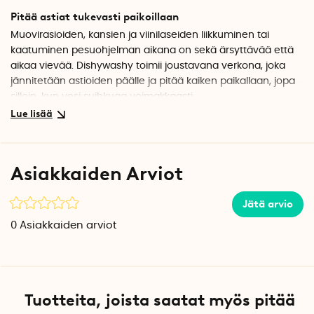
Pitää astiat tukevasti paikoillaan
Muovirasioiden, kansien ja viinilaseiden liikkuminen tai
kaatuminen pesuohjelman aikana on sekä ärsyttävää että
aikaa vievää. Dishywashy toimii joustavana verkona, joka
jännitetään astioiden päälle ja pitää kaiken paikallaan, jopa
silloin, kun vesi suihkuaa voimakkaasti.
Vältä vettä täynnä olevia ruokarasioita
Kun kulhot ja ruokarasit kaatuvat pesun aikana, niihin
kertyvä vesi vaatii usein ylimääräistä jälkityötä. Dishywashy
Asiakkaiden Arviot
pitää ne oikeassa asennossa, jotta vesi voi valua pois kuten
pitää.
Jätä arvio
Suojaa viinilasit ja herkät astiat
0
Asiakkaiden arviot
Viinilasit ja muut herkät astiat voivat helposti kaatua ja
särkyä astianpesukoneessa. Astianpesukonnetin älykäs
muotoilu pitää ne tukevasti paikoillaan koko pesun ajan.
Joustava ja helppo käyttää
Tuotteita, joista saatat myös pitää