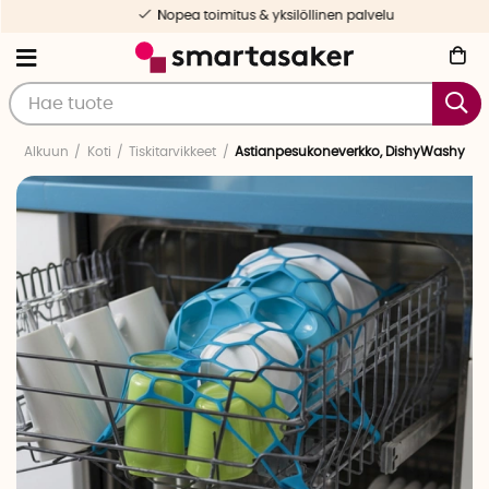
Nopea toimitus & yksilöllinen palvelu
Alkuun
Koti
Tiskitarvikkeet
Astianpesukoneverkko, DishyWashy