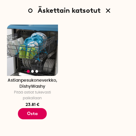
Äskettain katsotut
Astianpesukoneverkko,
DishyWashy
Pitää astiat tukevasti
paikallaan
23.81 €
Osta