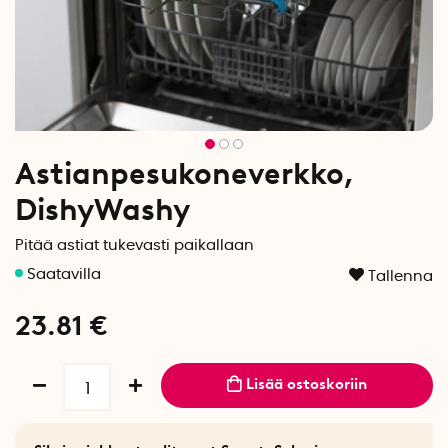
Astianpesukoneverkko,
DishyWashy
Pitää astiat tukevasti paikallaan
Tallenna
23.81
€
Lisää ostoskoriin