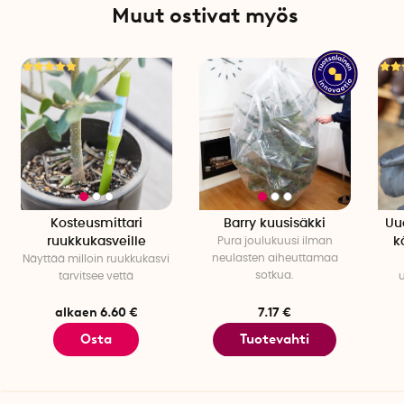
Muut ostivat myös
Kosteusmittari
Barry kuusisäkki
Uu
ruukkukasveille
Pura joulukuusi ilman
k
neulasten aiheuttamaa
Näyttää milloin ruukkukasvi
sotkua.
tarvitsee vettä
alkaen 6.60 €
7.17 €
Osta
Tuotevahti