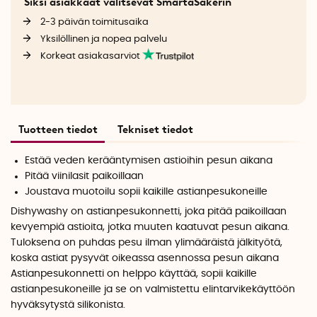
Siksi asiakkaat valitsevat SmartaSakerin
2-3 päivän toimitusaika
Yksilöllinen ja nopea palvelu
Korkeat asiakasarviot
Tuotteen tiedot
Tekniset tiedot
Estää veden kerääntymisen astioihin pesun aikana
Pitää viinilasit paikoillaan
Joustava muotoilu sopii kaikille astianpesukoneille
Dishywashy on astianpesukonnetti, joka pitää paikoillaan
kevyempiä astioita, jotka muuten kaatuvat pesun aikana.
Tuloksena on puhdas pesu ilman ylimääräistä jälkityötä,
koska astiat pysyvät oikeassa asennossa pesun aikana
Astianpesukonnetti on helppo käyttää, sopii kaikille
astianpesukoneille ja se on valmistettu elintarvikekäyttöön
hyväksytystä silikonista.