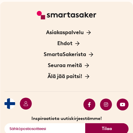
Asiakaspalvelu
Ota yhteyttä
Ehdot
Tietoa evästeistä
SmartaSakerista
Yksityisyydensuoja
Meistä
Seuraa meitä
Sopimusehdot
Myymälä Tukholmassa
Innovaattoriblogi
Älä jää paitsi!
Ympäristöystävälliset toimitukset
Lahjakortti
Myydyimmät tuotteet
Tarjouskulma
Katso kaikki älykkäät tuotteet
Inspiraatiota uutiskirjeestämme!
Tilaa