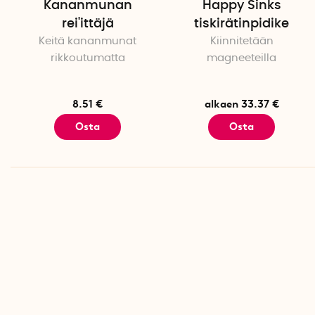
Kananmunan
Happy Sinks
rei'ittäjä
tiskirätinpidike
Keitä kananmunat
Kiinnitetään
rikkoutumatta
magneeteilla
8.51 €
alkaen 33.37 €
Osta
Osta