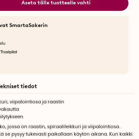
Aseta tälle tuotteelle vahti
sevat SmartaSakerin
elu
ekniset tiedot
kuri, viipalointiosa ja raastin
vakautta
ilytykseen
, jossa on raastin, spiraalileikkuri ja viipalointiosa.
ä se pysyy tukevasti paikallaan käytön aikana. Kun kaikki