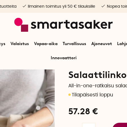
 tuotteita
Ilmainen toimitus yli 50 € tilauksille
Nopea toim
tys
Valaistus
Vapaa-aika
Turvallisuus
Ajoneuvot
Lahj
Innovaattori
Alkuun
Koti
Keittiötarvikkeet
Keittiövarusteet
Salaattilinko ja raastin
Salaattilinko
All-in-one-ratkaisu sala
57.28
€