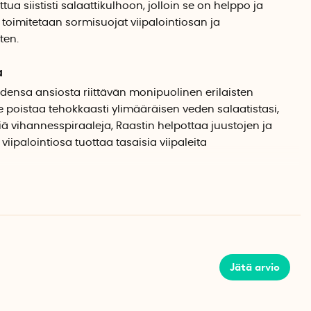
tua siististi salaattikulhoon, jolloin se on helppo ja
toimitetaan sormisuojat viipalointiosan ja
ten.
a
eidensa ansiosta riittävän monipuolinen erilaisten
e poistaa tehokkaasti ylimääräisen veden salaatistasi,
isiä vihannesspiraaleja, Raastin helpottaa juustojen ja
iipalointiosa tuottaa tasaisia viipaleita
yttö
ointiosan ja spiraalileikkurin käyttöön. Se auttaa
a turvallisesti ilman loukkaantumisvaaraa.
ilytystä varten
Jätä arvio
, voit helposti pinota kaikki tarvikkeet pääkulhon sisään.
a kaikki on järjestyksessä.