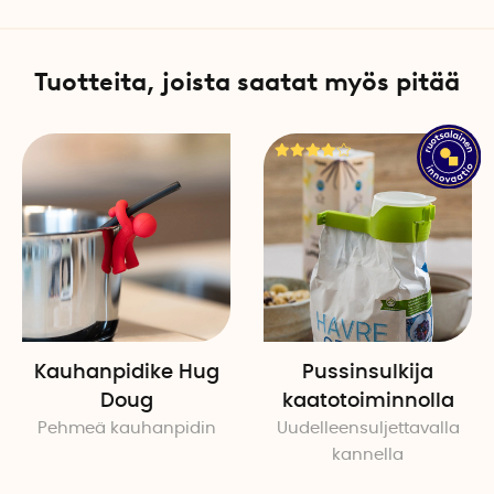
Tee näin
1. Valitse haluamasi osa: sala
Tuotteita, joista saatat myös pitää
2. Aseta levy kanteen ja kiin
3. Käytä sormisuojaa viipal
4. Puhdista kaikki osat käyt
Tekniset tiedot
Paino: 967 g
Materiaali: BPA-vapaata m
Korkeus: 15,5 cm
Leveys: 24 cm
Syvyys: 24 cm
Puhdistus: Vain käsinpesu
Kauhanpidike Hug
Pussinsulkija
Pakkauskohtainen määrä: 1
Doug
kaatotoiminnolla
Pehmeä kauhanpidin
Uudelleensuljettavalla
kannella