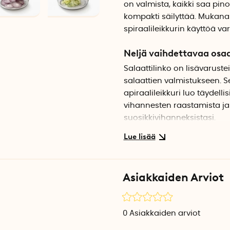
on valmista, kaikki saa pinot
kompakti säilyttää. Mukana 
spiraalileikkurin käyttöä var
Neljä vaihdettavaa osa
Salaattilinko on lisävarust
salaattien valmistukseen. S
apiraalileikkuri luo täydell
vihannesten raastamista ja v
suosikkivihanneksistasi.
Helppo ja turvallinen kä
Mukana on sormisuoja viipal
käyttämään osia nopeasti j
Asiakkaiden Arviot
Pinoamismahdollisuus sä
Kun et enää tarvitse laitetta
0
Asiakkaiden arviot
Näin säilytys on kompaktia j