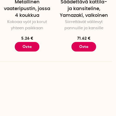
Metallinen
Säädettävä kattila-
vaateripustin, jossa
ja kansiteline,
4 koukkua
Yamazaki, valkoinen
Kokoaa vyöt ja korut
Siirrettävät välilevyt
yhteen paikkaan
pannuille ja kansille
5.26 €
71.62 €
Osta
Osta