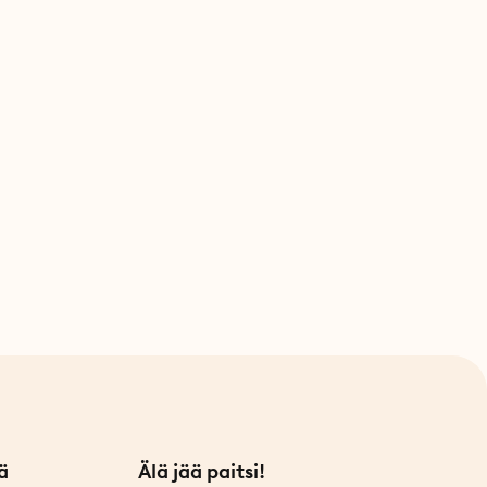
ä
Älä jää paitsi!