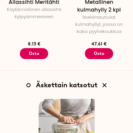
Allassihti Meritähti
Metallinen
Käytännöllinen allassihti
kulmahylly 2 kpl
kylpyammeeseen
Itseliimautuvat
kulmahyllyt, joissa on
kaksi pyyhekoukkua
8.13 €
47.61 €
Osta
Osta
Äskettain katsotut