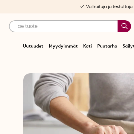
Valikoituja ja testattuja
Uutuudet
Myydyimmät
Koti
Puutarha
Säily