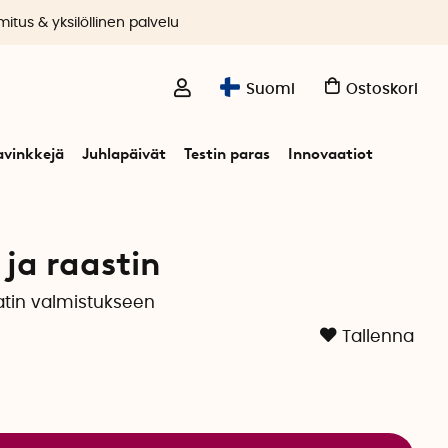
itus & yksilöllinen palvelu
Suomi
Ostoskori
avinkkejä
Juhlapäivät
Testin paras
Innovaatiot
 ja raastin
atin valmistukseen
Tallenna