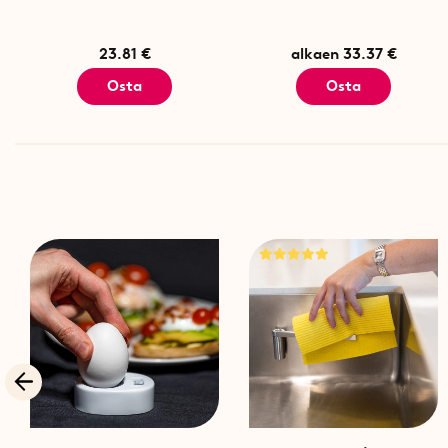
23.81 €
alkaen 33.37 €
Osta
Osta