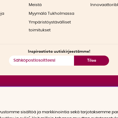
ä
Meistä
Innovaattorib
oja
Myymälä Tukholmassa
Ympäristöystävälliset
toimitukset
Inspiraatiota uutiskirjeestämme!
Tilaa
stomme sisältöä ja markkinointia sekä tarjotaksemme p