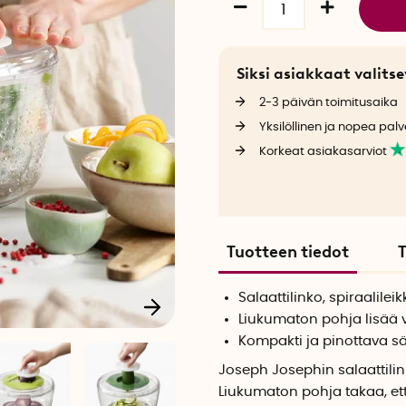
Siksi asiakkaat valit
2-3 päivän toimitusaika
Yksilöllinen ja nopea palv
Korkeat asiakasarviot
Tuotteen tiedot
T
Salaattilinko, spiraalileik
Liukumaton pohja lisää 
Kompakti ja pinottava sä
Joseph Josephin salaattilinko
Liukumaton pohja takaa, ett