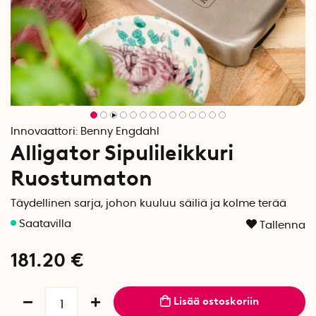
Innovaattori:
Benny Engdahl
Alligator Sipulileikkuri
Ruostumaton
Täydellinen sarja, johon kuuluu säiliä ja kolme terää
Tallenna
181.20
€
Lisää ostoskoriin