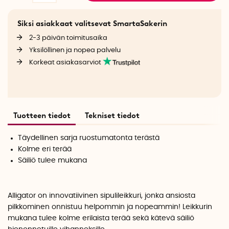
Siksi asiakkaat valitsevat SmartaSakerin
2-3 päivän toimitusaika
Yksilöllinen ja nopea palvelu
Korkeat asiakasarviot
Tuotteen tiedot
Tekniset tiedot
Täydellinen sarja ruostumatonta terästä
Kolme eri terää
Säiliö tulee mukana
Alligator on innovatiivinen sipulileikkuri, jonka ansiosta
pilkkominen onnistuu helpommin ja nopeammin! Leikkurin
mukana tulee kolme erilaista terää sekä kätevä säiliö