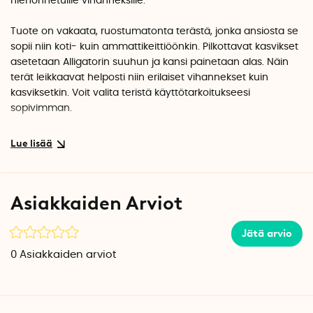
hienonnetuille vihanneksille.
Tuote on vakaata, ruostumatonta terästä, jonka ansiosta se
sopii niin koti- kuin ammattikeittiöönkin. Pilkottavat kasvikset
asetetaan Alligatorin suuhun ja kansi painetaan alas. Näin
terät leikkaavat helposti niin erilaiset vihannekset kuin
kasviksetkin. Voit valita teristä käyttötarkoitukseesi
sopivimman.
Suurimmalla terällä (12 mm x 12 mm) voit leikata esimerkiksi
ranskanperunoita ja kurkku- tai porkkanatikkuja. Pienin terä
(3 mm x 3 mm) on täydellinen esimerkiksi valkosipulin, chilin,
yrttien ja inkiväärien hienontamiseen. Keskikokoinen terä (6
Asiakkaiden Arviot
mm x 6 mm) taas sopii täydellisesti sipulin, vihannesten ja
muiden kasvisten hienontamiseksi ja pilkkomiseksi kuutioiksi.
Jätä arvio
Sipulileikkuri on helppo irrottaa osiksi. Sen puhdistaminen
0
Asiakkaiden arviot
onnistuu helposti tiskikoneessa tai juoksevan veden alla.
Terät on valmistettu ruostumattomasta teräksestä, ja säiliö
puolestaan kestävästä, BPA-vapaasta Tritan-muovista.
Alligaattorilla on 2 vuoden takuu.