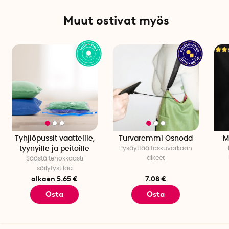
Muut ostivat myös
Tyhjiöpussit vaatteille,
Turvaremmi Osnodd
M
tyynyille ja peitoille
Pysäyttää taskuvarkaan
aikeet
Säästä tehokkaasti
säilytystilaa
alkaen 5.65 €
7.08 €
Osta
Osta