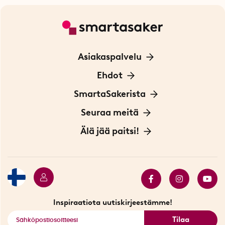
Asiakaspalvelu
Ota yhteyttä
Ehdot
Tietoa evästeistä
SmartaSakerista
Yksityisyydensuoja
Meistä
Seuraa meitä
Sopimusehdot
Myymälä Tukholmassa
Innovaattoriblogi
Älä jää paitsi!
Ympäristöystävälliset toimitukset
Lahjakortti
Myydyimmät tuotteet
Tarjouskulma
Katso kaikki älykkäät tuotteet
Inspiraatiota uutiskirjeestämme!
Tilaa