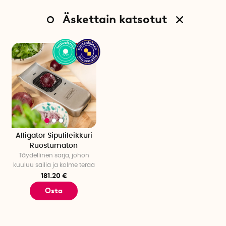
Äskettain katsotut
Alligator Sipulileikkuri
Ruostumaton
Täydellinen sarja, johon
kuuluu säiliä ja kolme terää
181.20 €
Osta