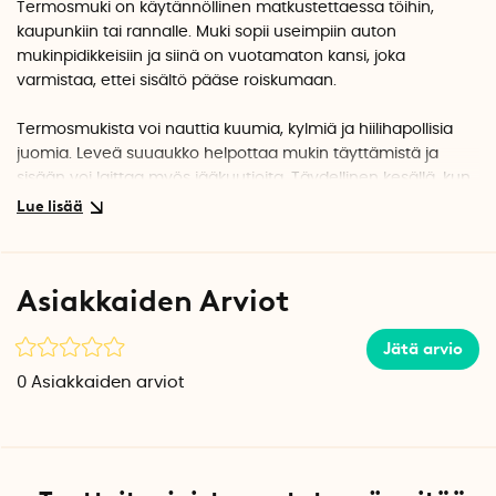
Termosmuki on käytännöllinen matkustettaessa töihin,
kaupunkiin tai rannalle. Muki sopii useimpiin auton
mukinpidikkeisiin ja siinä on vuotamaton kansi, joka
varmistaa, ettei sisältö pääse roiskumaan.
Termosmukista voi nauttia kuumia, kylmiä ja hiilihapollisia
juomia. Leveä suuaukko helpottaa mukin täyttämistä ja
sisään voi laittaa myös jääkuutioita. Täydellinen kesällä, kun
juoman tulee olla jääkylmää!
Vuotamaton muovinen kansi on ruuvattu kiinni
termosmukiin ja siinä on pieni kaatonokka, joka avataan
Asiakkaiden Arviot
ennen mukista juomista. Kaatonokkaan voi myös laittaa
pillin.
Jätä arvio
Kaksinkertaiset ruostumattomasta teräksestä valmistetut
0
Asiakkaiden arviot
seinät ovat täysin maku- ja hajuneutraaleja eivätkä siten
ime juomasta mitään aromia tai makua. Tyhjiöeristys estää
myös kondenssiveden muodostumisen termospullon
ulkopuolelle.