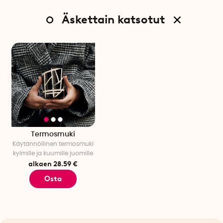
Äskettain katsotut
Termosmuki
Käytännöllinen termosmuki
kylmille ja kuumille juomille
alkaen 28.59 €
Osta