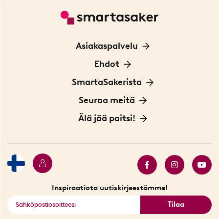
Asiakaspalvelu
Ota yhteyttä
Ehdot
Tietoa evästeistä
SmartaSakerista
Yksityisyydensuoja
Meistä
Seuraa meitä
Sopimusehdot
Myymälä Tukholmassa
Innovaattoriblogi
Älä jää paitsi!
Ympäristöystävälliset toimitukset
Lahjakortti
Myydyimmät tuotteet
Tarjouskulma
Katso kaikki älykkäät tuotteet
Inspiraatiota uutiskirjeestämme!
Tilaa