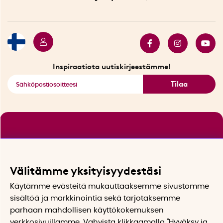
Ympäristöystävälliset toimitukset
Lahjakortti
Myydyimmät tuotteet
Tarjouskulma
Katso kaikki älykkäät tuotteet
Inspiraatiota uutiskirjeestämme!
Tilaa
Välitämme yksityisyydestäsi
Käytämme evästeitä mukauttaaksemme sivustomme
sisältöä ja markkinointia sekä tarjotaksemme
parhaan mahdollisen käyttökokemuksen
verkkosivuillamme. Vahvista klikkaamalla "Hyväksy ja