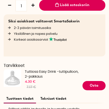
Lisää ostoskoriin
Siksi asiakkaat valitsevat SmartaSakerin
2-3 päivän toimitusaika
Yksilöllinen ja nopea palvelu
Korkeat asiakasarviot
Tarvikkeet
Tuttiosa Easy Drink -tuttipulloon,
2-pakkaus
4.30 €
Osta
7.17 €
Tuotteen tiedot
Tekniset tiedot