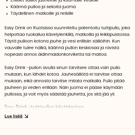
Erilliset säiliöt jauheelle ja kuumalle vedelle
Käännä pulloa ja sekoita juoma
Täydellinen matkoille ja retkille
Easy Drink on Ruotsissa suunniteltu patentoitu tuttipullo, joka
helpottaa ruokailua kävelylenkillä, matkoilla ja leikkipuistossa.
Täytä pulloon kotona jauhe ja vesi erillisiin säiliöihin. Kun
vauvalle tulee nälkä, käännä pullon keskiosaa ja ravista
nopeasti annos äidinmaidonkorviketta tai maitoa.
Easy Drink -pullon avulla sinun tarvitsee ottaa vain pullo
mukaan, kun lähdet kotoa. Jauhesäiliötä ei tarvitse ottaa
mukaan, eikä annosta tarvitse mitata matkalla. Pullo pitää
jauheen ja veden erillään. Näin juoma ei pääse käymään
pullossa, ja voit myös säästää jauhetta, jos sitä jää yli.
Easy Drink -tuttipullon käyttäminen
Pullon täyttämiseksi kierrä pullo auki ja annostele jauhe
alempaan säiliöön. Täytä yläsäiliö lämpimällä vedellä ja
kierrä alaosa takaisin kiinni. Kun ruoka-aika lähenee, käännä
keskiosa ja sekoita jauhe veteen ravistamalla pulloa