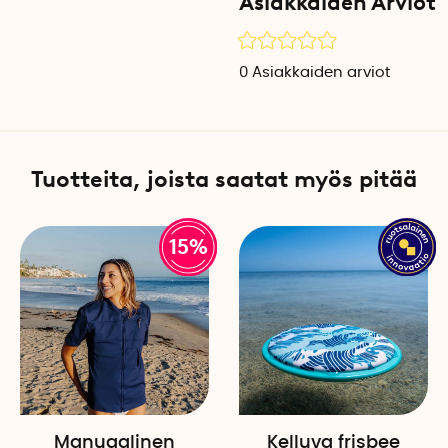
Asiakkaiden Arviot
Liukumaton pinta pare
Vesipommeilla on kumipinnoi
0
Asiakkaiden arviot
Se tekee sen pitämisestä ja
Uudelleen käytettävä ja
Spyra Blast on kestävä vaiht
Tuotteita, joista saatat myös pitää
heittäisit ne pois käytön jä
vähentää roskia luonnossa 
15%
Tekniset tiedot
Halkaisija: 6 cm
Materiaali: Silikoni, magneet
Väri: Valitse sininen tai pu
Määrä pakkauksessa: 4 kpl
Manuaalinen
Kelluva frisbee