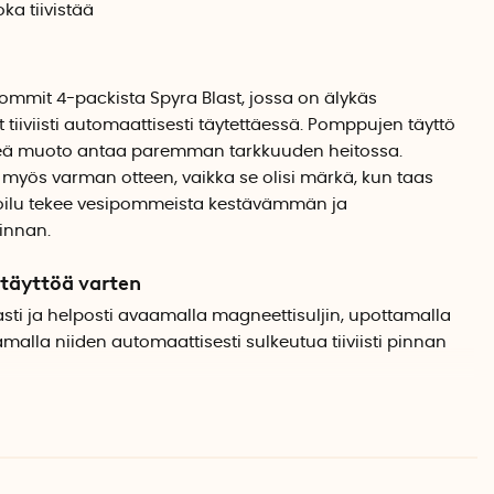
ka tiivistää
ommit 4-packista Spyra Blast, jossa on älykäs
 tiiviisti automaattisesti täytettäessä. Pomppujen täyttö
reä muoto antaa paremman tarkkuuden heitossa.
 myös varman otteen, vaikka se olisi märkä, kun taas
oilu tekee vesipommeista kestävämmän ja
innan.
 täyttöä varten
sti ja helposti avaamalla magneettisuljin, upottamalla
alla niiden automaattisesti sulkeutua tiiviisti pinnan
ipommit, Spyra Blast pysyy pyöreänä heiton koko ajan,
mista.