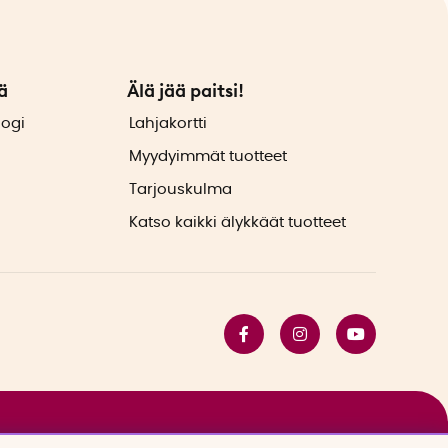
ä
Älä jää paitsi!
logi
Lahjakortti
Myydyimmät tuotteet
Tarjouskulma
Katso kaikki älykkäät tuotteet