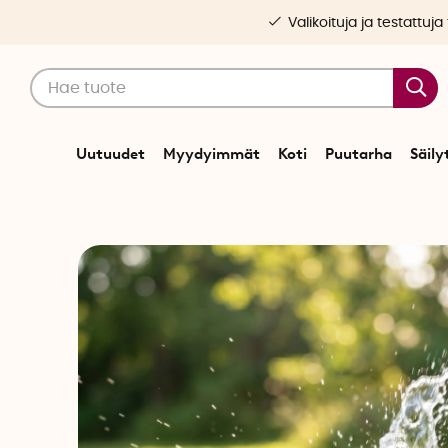
Valikoituja ja testattuja
Uutuudet
Myydyimmät
Koti
Puutarha
Säily
Alkuun
V