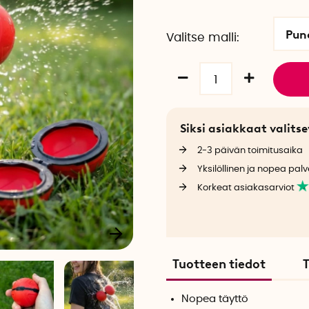
Pun
Valitse malli
Siksi asiakkaat valit
2-3 päivän toimitusaika
Yksilöllinen ja nopea palv
Korkeat asiakasarviot
Tuotteen tiedot
T
Nopea täyttö