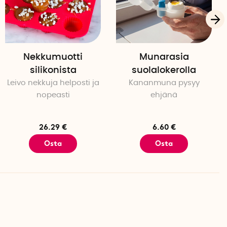
Nekkumuotti
Munarasia
silikonista
suolalokerolla
Leivo nekkuja helposti ja
Kananmuna pysyy
nopeasti
ehjänä
26.29 €
6.60 €
Osta
Osta