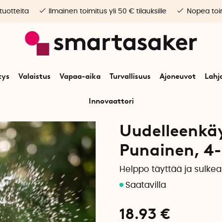
 tuotteita
Ilmainen toimitus yli 50 € tilauksille
Nopea toim
tys
Valaistus
Vapaa-aika
Turvallisuus
Ajoneuvot
Lahj
Innovaattori
apaa-aika
Pelit & leikit
Leiki
Uudelleenkäytettävät vesipallot, 4 kappa
Uudelleenkä
Punainen, 4
Helppo täyttää ja sulkea
18.93
€