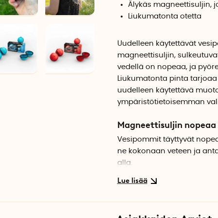
Älykäs magneettisuljin, jo
Liukumatonta otetta
Uudelleen käytettävät vesip
magneettisuljin, sulkeutuvat
vedellä on nopeaa, ja pyö
Liukumatonta pinta tarjoaa
uudelleen käytettävä muot
ympäristötietoisemman val
Magneettisuljin nopeaa
Vesipommit täyttyvät nopea
ne kokonaan veteen ja antam
alla.
Vakaa muoto
Toisin kuin perinteiset ves
mikä helpottaa maaliin osu