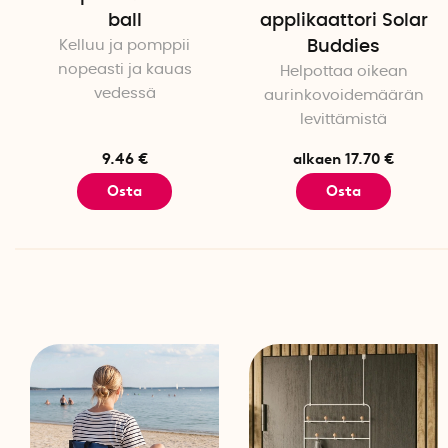
ball
applikaattori Solar
Kelluu ja pomppii
Buddies
nopeasti ja kauas
Helpottaa oikean
vedessä
aurinkovoidemäärän
levittämistä
9.46 €
alkaen 17.70 €
Osta
Osta