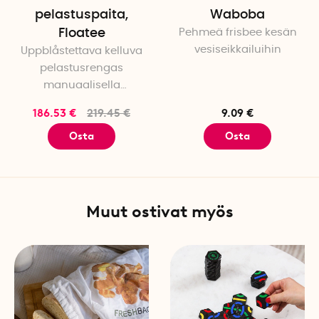
pelastuspaita,
Waboba
Floatee
Pehmeä frisbee kesän
vesiseikkailuihin
Uppblåstettava kelluva
pelastusrengas
manuaalisella
aktivoimisella
186.53 €
219.45 €
9.09 €
Osta
Osta
Muut ostivat myös