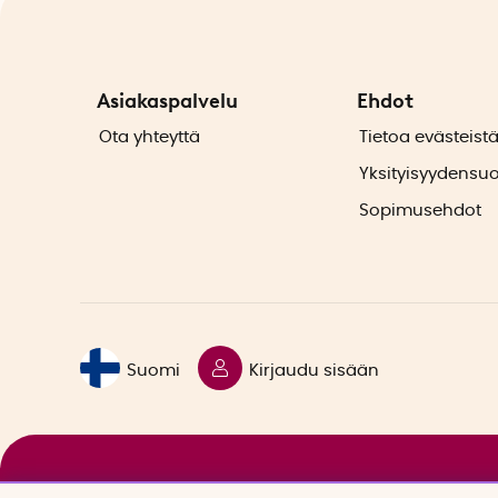
Asiakaspalvelu
Ehdot
Ota yhteyttä
Tietoa evästeist
Yksityisyydensu
Sopimusehdot
Suomi
Kirjaudu sisään