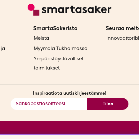
SmartaSakerista
Seuraa meit
ä
Meistä
Innovaattorib
oja
Myymälä Tukholmassa
Ympäristöystävälliset
toimitukset
Inspiraatiota uutiskirjeestämme!
Tilaa