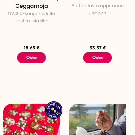
Geggamoja
Auttaa lasta oppimaan
uimaan
UV400-suoja herkille
lasten silmille
18.65 €
33.37 €
Osta
Osta