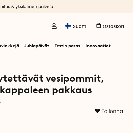
itus & yksilöllinen palvelu
Suomi
Ostoskori
avinkkejä
Juhlapäivät
Testin paras
Innovaatiot
leen pakkaus
ytettävät vesipommit,
-kappaleen pakkaus
.
Tallenna