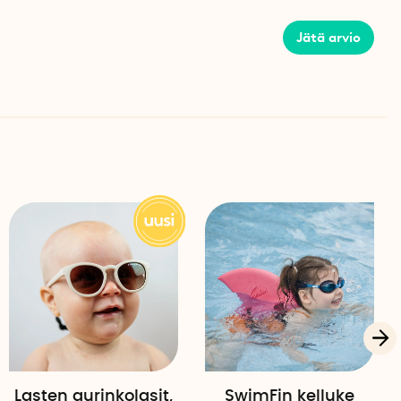
mman otteen vuoksi
Jätä arvio
te, joka tarjoaa tukevan otteen, vaikka se olisi märkä.
 heittämisestä helppoa ilman, että se liukuu kädestä.
 ympäristöystävällinen
oehto kertakäyttöisille pommille. Sen sijaan, että
lkeen, voit täyttää ja käyttää niitä yhä uudelleen. Tämä
ja tekee niistä ympäristöystävällisemmän valinnan.
it
nainen
Lasten aurinkolasit,
SwimFin kelluke