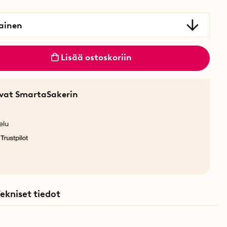
ainen
Lisää ostoskoriin
sevat SmartaSakerin
elu
ekniset tiedot