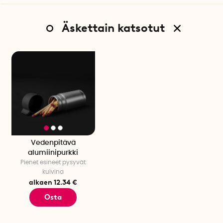
Äskettain katsotut
Vedenpitävä
alumiinipurkki
Pienet esineet pysyvät
kuivina
alkaen 12.34 €
Osta