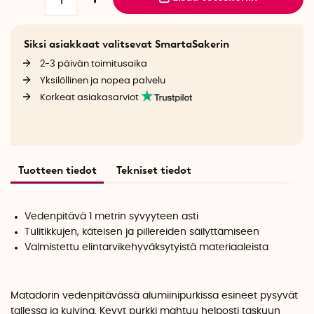
Siksi asiakkaat valitsevat SmartaSakerin
2-3 päivän toimitusaika
Yksilöllinen ja nopea palvelu
Korkeat asiakasarviot
Tuotteen tiedot
Tekniset tiedot
Vedenpitävä 1 metrin syvyyteen asti
Tulitikkujen, käteisen ja pillereiden säilyttämiseen
Valmistettu elintarvikehyväksytyistä materiaaleista
Matadorin vedenpitävässä alumiinipurkissa esineet pysyvät
tallessa ja kuivina. Kevyt purkki mahtuu helposti taskuun