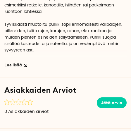
esimerkiksi retkelle, kanootilla, hiihtäen tai patikoimaan
luontoon lähtiessä.
Tyylikkäästi muotoiltu purkki sopii erinomaisesti välipalojen,
pillereiden, tulitikkujen, korujen, rahan, elektroniikan ja
muiden pienten esineiden säilyttämiseen. Purkki suojaa
sisältöä kosteudelta ja sateelta, ja on vedenpitävä metrin
syvyyteen asti.
Pieni silikonikansi varmistaa sisällön pysymisen kuivana.
Kansi avataan ja suljetaan pienen läpän avulla.
Saatavana kaksi kokoa:
40 ml
ja
100 ml
.
Asiakkaiden Arviot
40 ml 1 kpl:n pakkauksessa
Paino: 17 grammaa
Jätä arvio
Mitat: korkeus 6,9 cm, halkaisija 3,25 cm
0
Asiakkaiden arviot
Toimitetaan 1 kpl:n pakkauksessa
100 ml 1 kpl