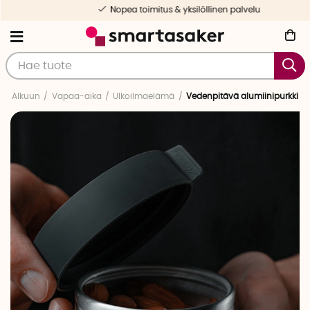
Nopea toimitus & yksilöllinen palvelu
Alkuun
Vapaa-aika
Ulkoilmaelämä
Vedenpitävä alumiinipurkki