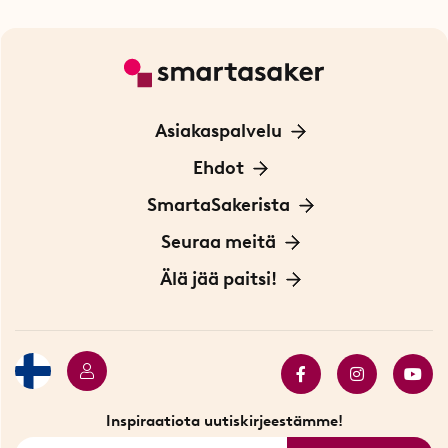
Asiakaspalvelu
Ota yhteyttä
Ehdot
Tietoa evästeistä
SmartaSakerista
Yksityisyydensuoja
Meistä
Seuraa meitä
Sopimusehdot
Myymälä Tukholmassa
Innovaattoriblogi
Älä jää paitsi!
Ympäristöystävälliset toimitukset
Lahjakortti
Myydyimmät tuotteet
Tarjouskulma
Katso kaikki älykkäät tuotteet
Inspiraatiota uutiskirjeestämme!