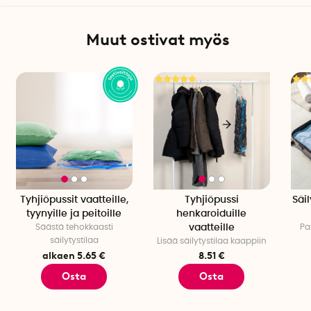
Muut ostivat myös
Tyhjiöpussit vaatteille,
Tyhjiöpussi
Säi
tyynyille ja peitoille
henkaroiduille
Säästä tehokkaasti
vaatteille
Pa
säilytystilaa
Lisää säilytystilaa kaappiin
alkaen 5.65 €
8.51 €
Osta
Osta