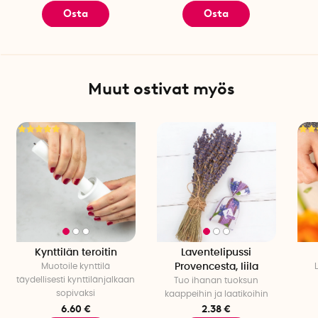
Osta
Osta
Muut ostivat myös
Kynttilän teroitin
Laventelipussi
Muotoile kynttilä
Provencesta, liila
täydellisesti kynttilänjalkaan
Tuo ihanan tuoksun
sopivaksi
kaappeihin ja laatikoihin
6.60 €
2.38 €