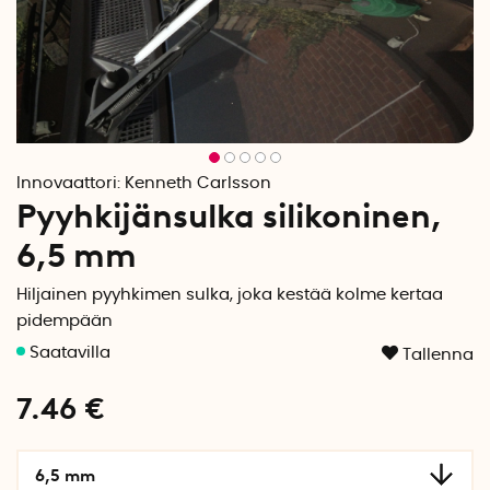
Innovaattori:
Kenneth Carlsson
Pyyhkijänsulka silikoninen,
6,5 mm
Hiljainen pyyhkimen sulka, joka kestää kolme kertaa
pidempään
Tallenna
7.46
€
6,5 mm