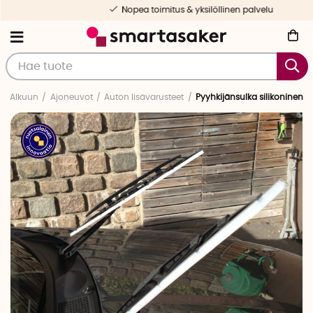
Nopea toimitus & yksilöllinen palvelu
Alkuun
Ajoneuvot
Auton lisävarusteet
Pyyhkijänsulka silikoninen