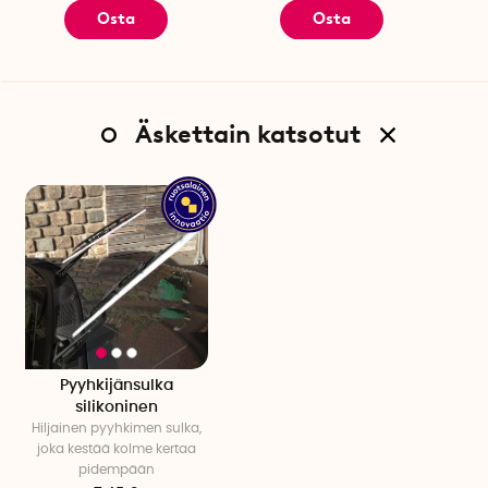
Osta
Osta
Äskettain katsotut
Pyyhkijänsulka
silikoninen
Hiljainen pyyhkimen sulka,
joka kestää kolme kertaa
pidempään