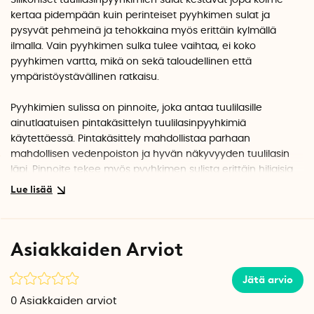
Silikoniset tuulilasinpyyhkimien sulat kestävät jopa kolme
kertaa pidempään kuin perinteiset pyyhkimen sulat ja
pysyvät pehmeinä ja tehokkaina myös erittäin kylmällä
ilmalla. Vain pyyhkimen sulka tulee vaihtaa, ei koko
pyyhkimen vartta, mikä on sekä taloudellinen että
ympäristöystävällinen ratkaisu.
Pyyhkimien sulissa on pinnoite, joka antaa tuulilasille
ainutlaatuisen pintakäsittelyn tuulilasinpyyhkimiä
käytettäessä. Pintakäsittely mahdollistaa parhaan
mahdollisen vedenpoiston ja hyvän näkyvyyden tuulilasin
läpi. Pinnoite tekee myös pyyhkimen sulista erittäin hiljaisia
käytössä.
Pyyhkimien sulat ovat saatavilla kahdessa koossa ja ne
voidaan leikata haluttuun pituuteen:
Asiakkaiden Arviot
Valkoiset pyyhkimen sulat ovat 6,5 mm leveät, pituus 58,9
cm.
Jätä arvio
Mustat pyyhkimen sulat ovat 8 mm leveät, pituus 70 cm.
0
Asiakkaiden arviot