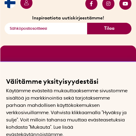
Tarjouskulma
Katso kaikki älykkäät tuotteet
Inspiraatiota uutiskirjeestämme!
Tilaa
Välitämme yksityisyydestäsi
Käytämme evästeitä mukauttaaksemme sivustomme
sisältöä ja markkinointia sekä tarjotaksemme
parhaan mahdollisen käyttökokemuksen
verkkosivuillamme. Vahvista klikkaamalla "Hyväksy ja
sulje". Voit milloin tahansa muuttaa evästeasetuksia
kohdasta "Mukauta". Lue lisää
evästekäytännöistämme
.