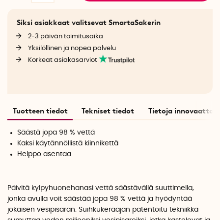
Siksi asiakkaat valitsevat SmartaSakerin
2-3 päivän toimitusaika
Yksilöllinen ja nopea palvelu
Korkeat asiakasarviot
Tuotteen tiedot
Tekniset tiedot
Tietoja innovaattori
Säästä jopa 98 % vettä
Kaksi käytännöllistä kiinnikettä
Helppo asentaa
Päivitä kylpyhuonehanasi vettä säästävällä suuttimella,
jonka avulla voit säästää jopa 98 % vettä ja hyödyntää
jokaisen vesipisaran. Suihkukerääjän patentoitu tekniikka