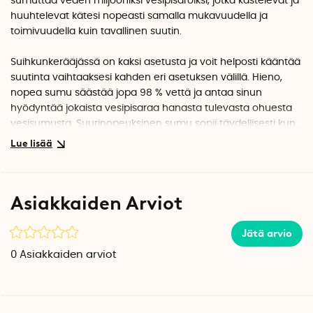
sumuttaa veden miljooniksi vesipisaroiksi, jotka kastelevat ja
huuhtelevat kätesi nopeasti samalla mukavuudella ja
toimivuudella kuin tavallinen suutin.
Suihkunkerääjässä on kaksi asetusta ja voit helposti kääntää
suutinta vaihtaaksesi kahden eri asetuksen välillä. Hieno,
nopea sumu säästää jopa 98 % vettä ja antaa sinun
hyödyntää jokaista vesipisaraa hanasta tulevasta ohuesta
vesisumusta. Suurinopeuksinen sumu sopii täydellisesti kun
teet kylpyhuoneessa jokapäiväisiä askareita, kuten käsien
pesua, hampaiden harjaamista tai jos haluat huuhdella
jotain.
Asiakkaiden Arviot
Jos haluat veden virtaavan hieman nopeammin, käännä
vain suutin suihkuasentoon. Säästät silti 85 % vettä, mutta
pienten ohuiden suuttimien avulla voit esimerkiksi täyttää
Jätä arvio
lasin vedellä hieman nopeammin.
0
Asiakkaiden arviot
Vettä säästävä suutin sopii tavallisiin hanoihin, joissa voit
irrottaa olemassa olevan suuttimen. HUOM! irrotettavassa
suuttimessa on oltava
kierteet ulkopuolella,
katso alla oleva