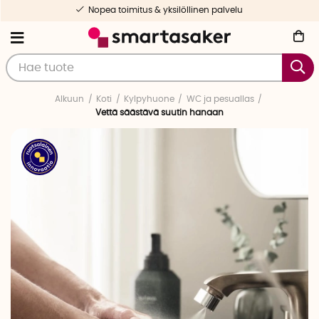
Nopea toimitus & yksilöllinen palvelu
Alkuun
Koti
Kylpyhuone
WC ja pesuallas
Vettä säästävä suutin hanaan