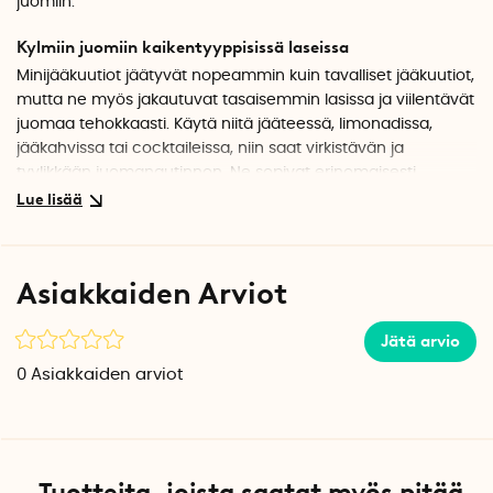
juomiin.
Kylmiin juomiin kaikentyyppisissä laseissa
Minijääkuutiot jäätyvät nopeammin kuin tavalliset jääkuutiot,
mutta ne myös jakautuvat tasaisemmin lasissa ja viilentävät
juomaa tehokkaasti. Käytä niitä jääteessä, limonadissa,
jääkahvissa tai cocktaileissa, niin saat virkistävän ja
tyylikkään juomanautinnon. Ne sopivat erinomaisesti
käytettäväksi myös kapeissa laseissa, juomapulloissa ja
termospulloissa, joihin isommat jääkuutiot eivät mahdu.
Kaikki tarvittava yhdessä pakkauksessa
Asiakkaiden Arviot
Pakkaukseen sisältyy kaksi jääpalamuottia, säilytysasia
tiiviisti sulkeutuvalla kannella ja kauha. Säilytysastia pitää
Jätä arvio
jään raikkaana ja käyttövalmiina. Pienet timantinmuotoiset
jääkuutiot irtoavat muotista taivuttamalla sitä.
0
Asiakkaiden arviot
Käyttöohjeet
1. Irrota kansi ja täytä muotti merkkiin asti.
2. Aseta kansi takaisin paikalleen ja laita muotti pakastimeen
Tuotteita, joista saatat myös pitää
noin 3 tunniksi.