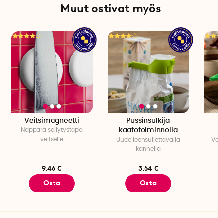
Muut ostivat myös
Veitsimagneetti
Pussinsulkija
Näppärä säilytystapa
kaatotoiminnolla
veitselle
Uudelleensuljettavalla
Vo
kannella
9.46 €
3.64 €
Osta
Osta