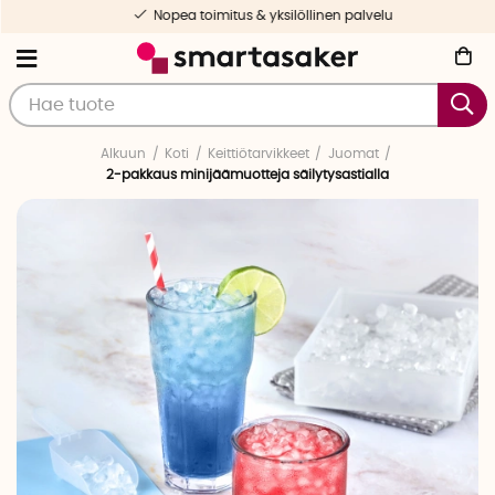
Nopea toimitus & yksilöllinen palvelu
Alkuun
Koti
Keittiötarvikkeet
Juomat
2-pakkaus minijäämuotteja säilytysastialla