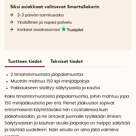
Siksi asiakkaat valitsevat SmartaSakerin
2-3 päivän toimitusaika
Yksilöllinen ja nopea palvelu
Korkeat asiakasarviot
Tuotteen tiedot
Tekniset tiedot
2 timantinmuotista jääpalamuottia
Muottiin mahtuu 150 kpl minijääpaloja
Pakkaukseen sisältyy säilytysastia ja kauha
Kaksi timantinmuotoista jääpalamuottia, joihin mahtuu jopa
150 minijääkuutiota per erä. Pienet jääkuutiot sopivat
erinomaisesti käytettäväksi niin cocktaileissa kuin
jääkahvissakin, ja ne antavat juomalle tyylikkään ilmeen.
Säilytysastian ja kauhan avulla jääpaloja on helppo säilyttää
ja täyttää uudelleen. Näin sinulla on aina jäitä valmiina