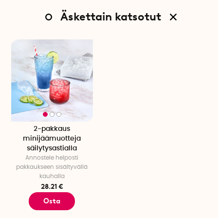
Äskettain katsotut
2-pakkaus
minijäämuotteja
säilytysastialla
Annostele helposti
pakkaukseen sisältyvällä
kauhalla
28.21 €
Osta