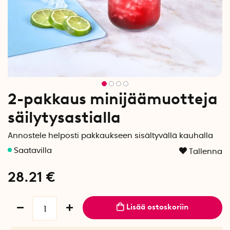
2-pakkaus minijäämuotteja
säilytysastialla
Annostele helposti pakkaukseen sisältyvällä kauhalla
Tallenna
28.21
€
Lisää ostoskoriin