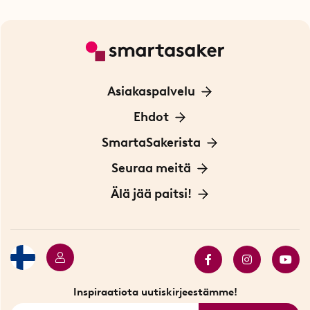
Asiakaspalvelu
Ota yhteyttä
Ehdot
Tietoa evästeistä
SmartaSakerista
Yksityisyydensuoja
Meistä
Seuraa meitä
Sopimusehdot
Myymälä Tukholmassa
Innovaattoriblogi
Älä jää paitsi!
Ympäristöystävälliset toimitukset
Lahjakortti
Myydyimmät tuotteet
Tarjouskulma
Katso kaikki älykkäät tuotteet
Inspiraatiota uutiskirjeestämme!