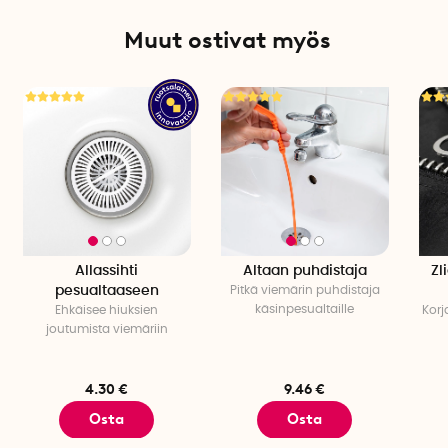
Muut ostivat myös
Allassihti
Altaan puhdistaja
Zl
pesualtaaseen
Pitkä viemärin puhdistaja
käsinpesualtaille
Ehkäisee hiuksien
Korj
joutumista viemäriin
4.30 €
9.46 €
Osta
Osta