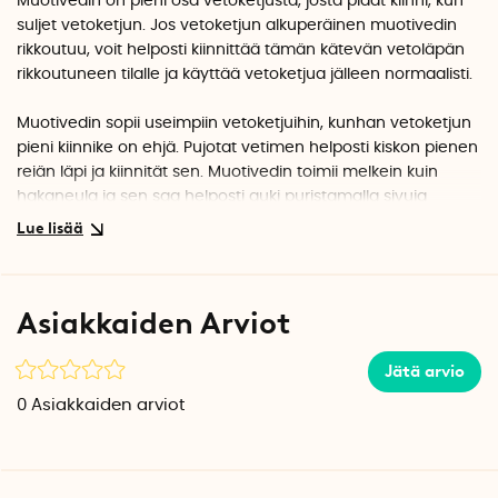
Muotivedin on pieni osa vetoketjusta, josta pidät kiinni, kun
suljet vetoketjun. Jos vetoketjun alkuperäinen muotivedin
rikkoutuu, voit helposti kiinnittää tämän kätevän vetoläpän
rikkoutuneen tilalle ja käyttää vetoketjua jälleen normaalisti.
Muotivedin sopii useimpiin vetoketjuihin, kunhan vetoketjun
pieni kiinnike on ehjä. Pujotat vetimen helposti kiskon pienen
reiän läpi ja kiinnität sen. Muotivedin toimii melkein kuin
hakaneula ja sen saa helposti auki puristamalla sivuja
yhteen ja vetämällä lipasta.
Muotivedin on saatavana useissa väreissä, valitse joko
musta, messinki, hopea ja kulta.
Asiakkaiden Arviot
Huom. Jotta muotivedin voidaan kiinnittää vetoketjuun,
kannattimessa olevan reiän, jonka läpi vedät vetimen, on
Jätä arvio
oltava ehjä.
0
Asiakkaiden arviot
Mitat: 41 mm x 12 mm
Materiaali: Ruostesuojattu metalli
Voidaan rumpukuivaa ja kestää konepesua 60
ºC
asteessa.