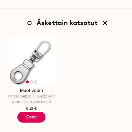
Äskettain katsotut
Muotivedin
Korjaa kelkan niin, että voit
taas sulkea vetoketjun
6.21 €
Osta