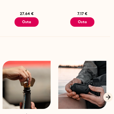
27.64 €
7.17 €
Osta
Osta