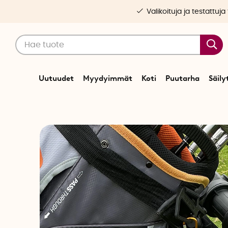
Valikoituja ja testattuja
Uutuudet
Myydyimmät
Koti
Puutarha
Säily