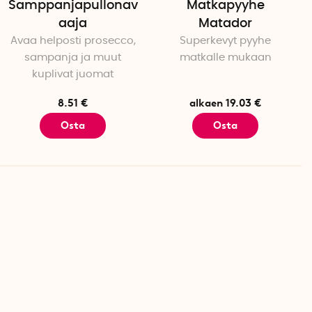
Samppanjapullonav
Matkapyyhe
aaja
Matador
Avaa helposti prosecco,
Superkevyt pyyhe
sampanja ja muut
matkalle mukaan
kuplivat juomat
8.51 €
alkaen 19.03 €
Osta
Osta