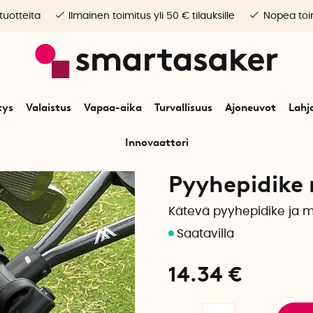
 tuotteita
Ilmainen toimitus yli 50 € tilauksille
Nopea toim
tys
Valaistus
Vapaa-aika
Turvallisuus
Ajoneuvot
Lahj
Innovaattori
Alkuun
Vapaa-aika
Liikunta
Pyyhepidike mikrokuituliinalla
Pyyhepidike 
Kätevä pyyhepidike ja mi
14.34
€