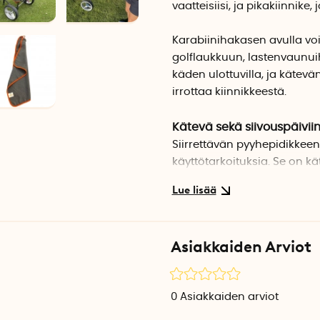
vaatteisiisi, ja pikakiinnike
Karabiinihakasen avulla voit
golflaukkuun, lastenvaunui
käden ulottuvilla, ja kätevä
irrottaa kiinnikkeestä.
Kätevä sekä siivouspäiviin
Siirrettävän pyyhepidikkee
käyttötarkoituksia. Se on kä
saaliin noutamisen jälkeen, 
pallot, sekä lukuisiin muihin 
Pikakiinnike kiinnittää liin
Asiakkaiden Arviot
Pyyhekiinnikkeen pikakiinnit
nopeasti yhdellä kädellä. K
kun työnnät sen pyyheteline
0
Asiakkaiden arviot
voimakkaasti, jolloin pyyhe 