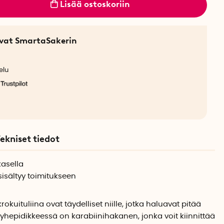
Lisää ostoskoriin
sevat SmartaSakerin
elu
ekniset tiedot
kasella
isältyy toimitukseen
kuituliina ovat täydelliset niille, jotka haluavat pitää
yhepidikkeessä on karabiinihakanen, jonka voit kiinnittää