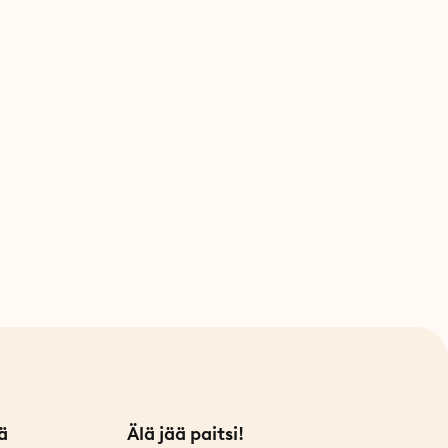
ä
Älä jää paitsi!