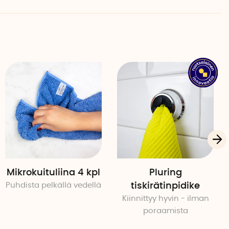
pidikkeen erikseen, löydät sen täältä ->
 cm
olyesteriä, 20 % polyamidia
m x 5 cm x 0,7 cm
 3 cm halkaisija
 2,5 cm
Mikrokuituliina 4 kpl
Pluring
Puhdista pelkällä vedellä
tiskirätinpidike
Kiinnittyy hyvin - ilman
poraamista