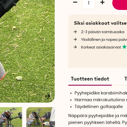
Siksi asiakkaat valit
2-3 päivän toimitusaika
Yksilöllinen ja nopea palv
Korkeat asiakasarviot
Tuotteen tiedot
T
Pyyhepidike karabiiniha
Harmaa mikrokuituliina s
Täydellinen golfaajalle
Näppärä pyyhepidike ja mikro
pienen pyyhkeen lähellä. Py