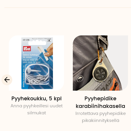
Pyyhekoukku, 5 kpl
Pyyhepidike
Anna pyyhkeillesi uudet
karabiinihakasella
silmukat
Irrotettava pyyhepidike
pikakiinnityksellä