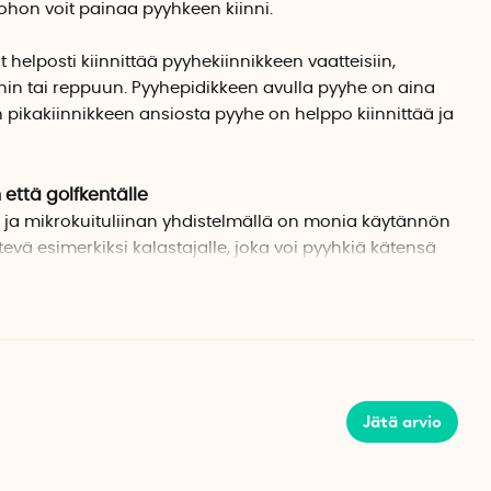
, johon voit painaa pyyhkeen kiinni.
 helposti kiinnittää pyyhekiinnikkeen vaatteisiin,
hin tai reppuun. Pyyhepidikkeen avulla pyyhe on aina
n pikakiinnikkeen ansiosta pyyhe on helppo kiinnittää ja
 että golfkentälle
n ja mikrokuituliinan yhdistelmällä on monia käytännön
tevä esimerkiksi kalastajalle, joka voi pyyhkiä kätensä
golfarille, joka haluaa pyyhkiä mailat, mailanvarret ja
retki- ja siivoustilanteisiin.
an
yksen ansiosta voit kiinnittää ja irrottaa pyyhkeen
olmionmuotoiset kumipiikit pitävät pyyhkeen paikallaan,
Jätä arvio
eseen. Voit irrottaa pyyhkeen helposti vetämällä
irtoaa helposti pidikkeestä.