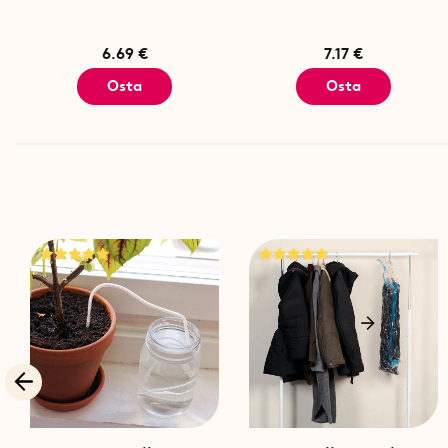
6.69 €
7.17 €
Osta
Osta