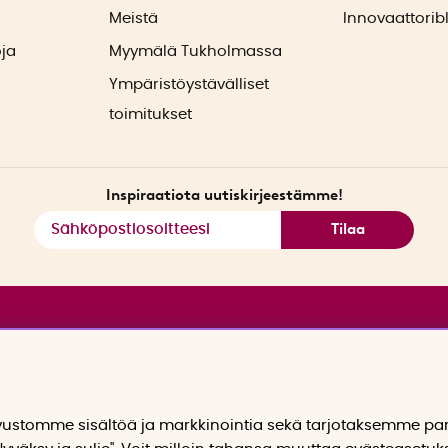
ä
Meistä
Innovaattorib
oja
Myymälä Tukholmassa
Ympäristöystävälliset
toimitukset
Inspiraatiota uutiskirjeestämme!
Tilaa
stomme sisältöä ja markkinointia sekä tarjotaksemme p