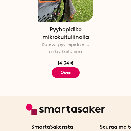
Pyyhepidike
mikrokuituliinalla
Kätevä pyyhepidike ja
mikrokuituliina
14.34 €
Osta
SmartaSakerista
Seuraa meit