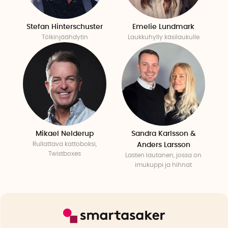
Stefan Hinterschuster
Emelie Lundmark
Tölkinjäähdytin
Laukkuhylly käsilaukulle
Mikael Nelderup
Sandra Karlsson &
Rullattava kattoboksi,
Anders Larsson
Twistboxes
Lasten lautanen, jossa on
imukuppi ja hihnat