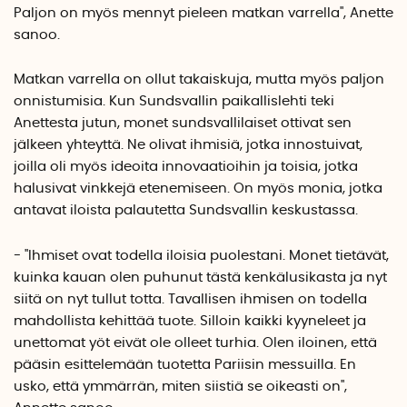
Paljon on myös mennyt pieleen matkan varrella", Anette
sanoo.
Matkan varrella on ollut takaiskuja, mutta myös paljon
onnistumisia. Kun Sundsvallin paikallislehti teki
Anettesta jutun, monet sundsvallilaiset ottivat sen
jälkeen yhteyttä. Ne olivat ihmisiä, jotka innostuivat,
joilla oli myös ideoita innovaatioihin ja toisia, jotka
halusivat vinkkejä etenemiseen. On myös monia, jotka
antavat iloista palautetta Sundsvallin keskustassa.
- "Ihmiset ovat todella iloisia puolestani. Monet tietävät,
kuinka kauan olen puhunut tästä kenkälusikasta ja nyt
siitä on nyt tullut totta. Tavallisen ihmisen on todella
mahdollista kehittää tuote. Silloin kaikki kyyneleet ja
unettomat yöt eivät ole olleet turhia. Olen iloinen, että
pääsin esittelemään tuotetta Pariisin messuilla. En
usko, että ymmärrän, miten siistiä se oikeasti on",