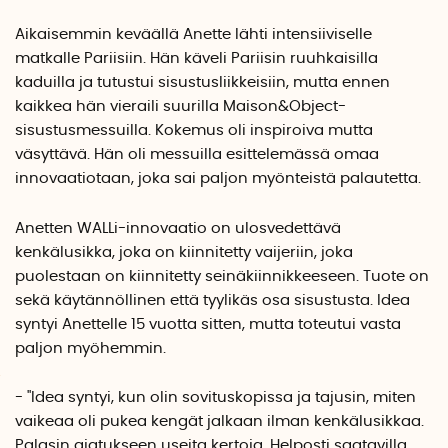
Aikaisemmin keväällä Anette lähti intensiiviselle
matkalle Pariisiin. Hän käveli Pariisin ruuhkaisilla
kaduilla ja tutustui sisustusliikkeisiin, mutta ennen
kaikkea hän vieraili suurilla Maison&Object-
sisustusmessuilla. Kokemus oli inspiroiva mutta
väsyttävä. Hän oli messuilla esittelemässä omaa
innovaatiotaan, joka sai paljon myönteistä palautetta.
Anetten WALLi-innovaatio on ulosvedettävä
kenkälusikka, joka on kiinnitetty vaijeriin, joka
puolestaan on kiinnitetty seinäkiinnikkeeseen. Tuote on
sekä käytännöllinen että tyylikäs osa sisustusta. Idea
syntyi Anettelle 15 vuotta sitten, mutta toteutui vasta
paljon myöhemmin.
- "Idea syntyi, kun olin sovituskopissa ja tajusin, miten
vaikeaa oli pukea kengät jalkaan ilman kenkälusikkaa.
Palasin ajatukseen useita kertoja. Helposti saatavilla