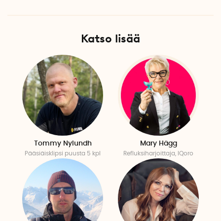
Katso lisää
Tommy Nylundh
Mary Hägg
Pääsiäisklipsi puusta 5 kpl
Refluksiharjoittaja, IQoro