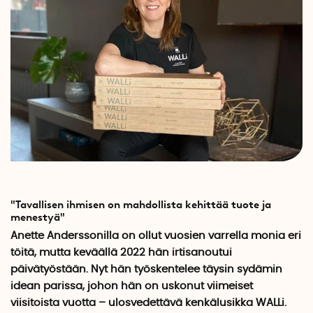
"Tavallisen ihmisen on mahdollista kehittää tuote ja
menestyä"
Anette Anderssonilla on ollut vuosien varrella monia eri
töitä, mutta keväällä 2022 hän irtisanoutui
päivätyöstään. Nyt hän työskentelee täysin sydämin
idean parissa, johon hän on uskonut viimeiset
viisitoista vuotta ­– ulosvedettävä kenkälusikka
WALLi
.