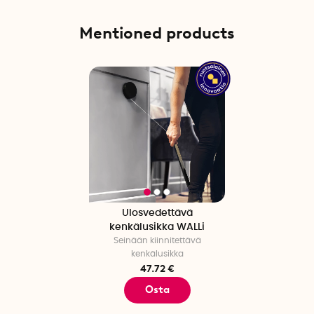
Mentioned products
Ulosvedettävä
kenkälusikka WALLi
Seinään kiinnitettävä
kenkälusikka
47.72 €
Osta