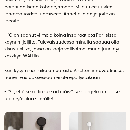
näkee myös kuntosalit ja kuntokeskukset
potentiaalisena kohderyhmänä. Mitä tulee uusien
innovaatioiden luomiseen, Annettella on jo joitakin
ideoita.
- "Olen saanut viime aikoina inspiraatiota Pariisissa
käyntini jäljiltä. Tulevaisuudessa minulla saattaa olla
sisustusliike, jossa on laaja valikoima, mutta juuri nyt
keskityn WALLiin.
Kun kysymme, mikä on parasta Anetten innovaatiossa,
hänen vastauksessaan ei ole epäilystäkään.
- "Se, että se ratkaisee arkipäiväisen ongelman. Ja se
tuo myös iloa silmälle!