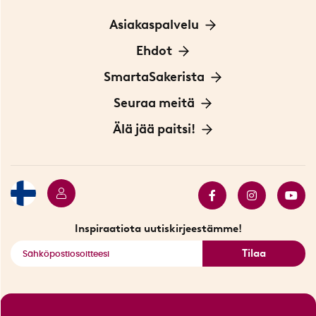
Asiakaspalvelu
Ota yhteyttä
Ehdot
Tietoa evästeistä
SmartaSakerista
Yksityisyydensuoja
Meistä
Seuraa meitä
Sopimusehdot
Myymälä Tukholmassa
Innovaattoriblogi
Älä jää paitsi!
Ympäristöystävälliset toimitukset
Lahjakortti
Myydyimmät tuotteet
Tarjouskulma
Katso kaikki älykkäät tuotteet
Inspiraatiota uutiskirjeestämme!
Tilaa