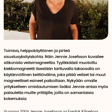
Toimiva, helppokäyttöinen ja pirteä
sisustusyksityiskohta. Näin Jennie Josefsson kuvailee
silikonista veitsimagneettia. Tyylikkäästi muotoiltu
kiekkomagneetti itsestään tarttuvalla takaosalla on
käytännöllinen keittiöväline, joka pitää veitset tai muut
magneettiset esineet paikoillaan. Nykyään omalle
yritykselleen omistautumisen lisäksi Jennie antaa myös
palautetta muille yrittäjille, joilla on samanlaisia
kokemuksia.
Vuonna 2004 Jennie Josefsson ja Fredrik Kågefors