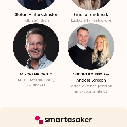
Stefan Hinterschuster
Emelie Lundmark
Tölkinjäähdytin
Laukkuhylly käsilaukulle
Mikael Nelderup
Sandra Karlsson &
Rullattava kattoboksi,
Anders Larsson
Twistboxes
Lasten lautanen, jossa on
imukuppi ja hihnat