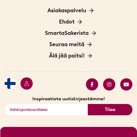
Asiakaspalvelu
Ota yhteyttä
Ehdot
Tietoa evästeistä
SmartaSakerista
Yksityisyydensuoja
Meistä
Seuraa meitä
Sopimusehdot
Myymälä Tukholmassa
Innovaattoriblogi
Älä jää paitsi!
Ympäristöystävälliset toimitukset
Lahjakortti
Myydyimmät tuotteet
Tarjouskulma
Katso kaikki älykkäät tuotteet
Inspiraatiota uutiskirjeestämme!
Tilaa