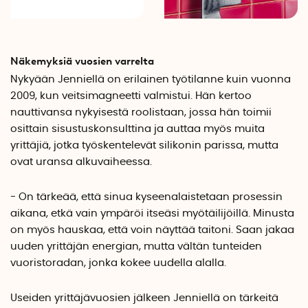
Näkemyksiä vuosien varrelta
Nykyään Jenniellä on erilainen työtilanne kuin vuonna
2009, kun veitsimagneetti valmistui. Hän kertoo
nauttivansa nykyisestä roolistaan, jossa hän toimii
osittain sisustuskonsulttina ja auttaa myös muita
yrittäjiä, jotka työskentelevät silikonin parissa, mutta
ovat uransa alkuvaiheessa.
- On tärkeää, että sinua kyseenalaistetaan prosessin
aikana, etkä vain ympäröi itseäsi myötäilijöillä. Minusta
on myös hauskaa, että voin näyttää taitoni. Saan jakaa
uuden yrittäjän energian, mutta vältän tunteiden
vuoristoradan, jonka kokee uudella alalla.
Useiden yrittäjävuosien jälkeen Jenniellä on tärkeitä