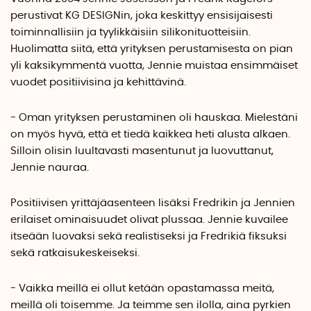
perustivat KG DESIGNin, joka keskittyy ensisijaisesti
toiminnallisiin ja tyylikkäisiin silikonituotteisiin.
Huolimatta siitä, että yrityksen perustamisesta on pian
yli kaksikymmentä vuotta, Jennie muistaa ensimmäiset
vuodet positiivisina ja kehittävinä.
- Oman yrityksen perustaminen oli hauskaa. Mielestäni
on myös hyvä, että et tiedä kaikkea heti alusta alkaen.
Silloin olisin luultavasti masentunut ja luovuttanut,
Jennie nauraa.
Positiivisen yrittäjäasenteen lisäksi Fredrikin ja Jennien
erilaiset ominaisuudet olivat plussaa. Jennie kuvailee
itseään luovaksi sekä realistiseksi ja Fredrikiä fiksuksi
sekä ratkaisukeskeiseksi.
- Vaikka meillä ei ollut ketään opastamassa meitä,
meillä oli toisemme. Ja teimme sen ilolla, aina pyrkien