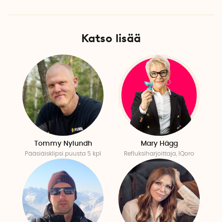
Katso lisää
Tommy Nylundh
Mary Hägg
Pääsiäisklipsi puusta 5 kpl
Refluksiharjoittaja, IQoro