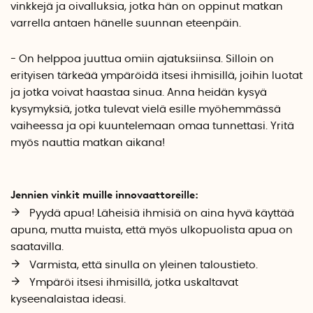
vinkkejä ja oivalluksia, jotka hän on oppinut matkan
varrella antaen hänelle suunnan eteenpäin.
- On helppoa juuttua omiin ajatuksiinsa. Silloin on
erityisen tärkeää ympäröidä itsesi ihmisillä, joihin luotat
ja jotka voivat haastaa sinua. Anna heidän kysyä
kysymyksiä, jotka tulevat vielä esille myöhemmässä
vaiheessa ja opi kuuntelemaan omaa tunnettasi. Yritä
myös nauttia matkan aikana!
Jennien vinkit muille innovaattoreille:
Pyydä apua! Läheisiä ihmisiä on aina hyvä käyttää
apuna, mutta muista, että myös ulkopuolista apua on
saatavilla.
Varmista, että sinulla on yleinen taloustieto.
Ympäröi itsesi ihmisillä, jotka uskaltavat
kyseenalaistaa ideasi.