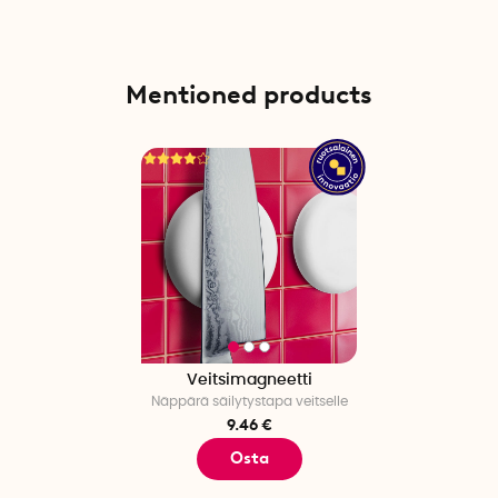
Mentioned products
Veitsimagneetti
Näppärä säilytystapa veitselle
9.46 €
Osta