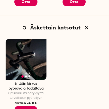
Osta
Osta
valotilassa.
Äskettain katsotut
Erittäin kirkas
pyörävalo, ladattava
Optimaalista näkyvyyttä
turvalliseen pyöräilyyn
alkaen 74.11 €