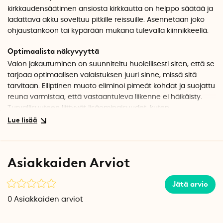
kirkkaudensäätimen ansiosta kirkkautta on helppo säätää ja
ladattava akku soveltuu pitkille reissuille. Asennetaan joko
ohjaustankoon tai kypärään mukana tulevalla kiinnikkeellä.
Optimaalista näkyvyyttä
Valon jakautuminen on suunniteltu huolellisesti siten, että se
tarjoaa optimaalisen valaistuksen juuri sinne, missä sitä
tarvitaan. Elliptinen muoto eliminoi pimeät kohdat ja suojattu
reuna varmistaa, että vastaantuleva liikenne ei häikäisty.
Turvallisuuteen liittyvät lisäominaisuudet, kuten
päivänvalotila ja sivunäkyvyysikkuna, tekevät valosta
jokaisen pyöräilijän välttämättömän varusteen.
Kaikille pyöräilyreissuille
Asiakkaiden Arviot
4000 mAh akku tekee valosta täydellisen sekä kaupungin
kaduille että pitkille kävelyretkille.
Jätä arvio
Yksinkertainen kirkkauden säätö
0
Asiakkaiden arviot
Pyörävalo ei ole vain tehokas, vaan se on myös
käyttäjäystävällinen. Innovatiivisen valon säätönupin