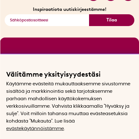
Katso kaikki älykkäät tuotteet
Inspiraatiota uutiskirjeestämme!
Tilaa
Välitämme yksityisyydestäsi
Käytämme evästeitä mukauttaaksemme sivustomme
sisältöä ja markkinointia sekä tarjotaksemme
parhaan mahdollisen käyttökokemuksen
verkkosivuillamme. Vahvista klikkaamalla "Hyväksy ja
sulje". Voit milloin tahansa muuttaa evästeasetuksia
kohdasta "Mukauta". Lue lisää
evästekäytännöistämme
.