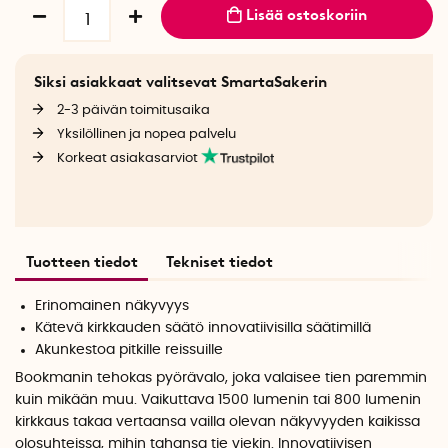
Lisää ostoskoriin
Siksi asiakkaat valitsevat SmartaSakerin
2-3 päivän toimitusaika
Yksilöllinen ja nopea palvelu
Korkeat asiakasarviot
Tuotteen tiedot
Tekniset tiedot
Erinomainen näkyvyys
Kätevä kirkkauden säätö innovatiivisilla säätimillä
Akunkestoa pitkille reissuille
Bookmanin tehokas pyörävalo, joka valaisee tien paremmin
kuin mikään muu. Vaikuttava 1500 lumenin tai 800 lumenin
kirkkaus takaa vertaansa vailla olevan näkyvyyden kaikissa
olosuhteissa, mihin tahansa tie viekin. Innovatiivisen