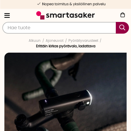
Nopea toimitus & yksilöllinen palvelu
Alkuun
Ajoneuvot
Pyöräilyvarusteet
Erittäin kirkas pyörävalo, ladattava