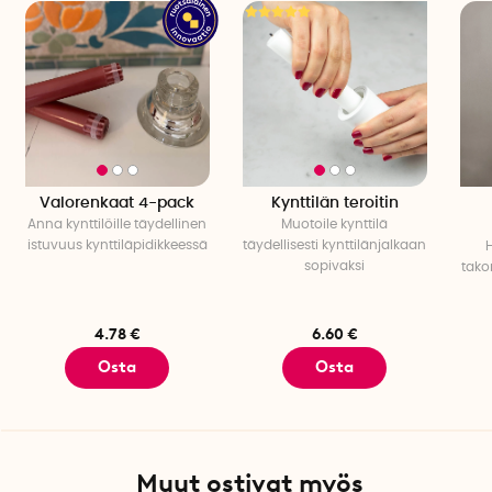
Valorenkaat 4-pack
Kynttilän teroitin
Anna kynttilöille täydellinen
Muotoile kynttilä
istuvuus kynttiläpidikkeessä
täydellisesti kynttilänjalkaan
H
sopivaksi
tako
4.78 €
6.60 €
Osta
Osta
Muut ostivat myös