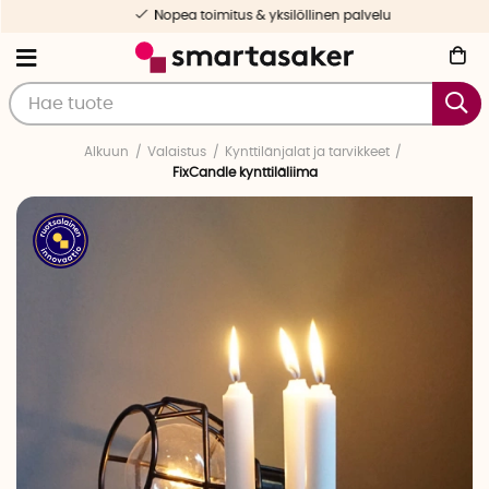
Nopea toimitus & yksilöllinen palvelu
Alkuun
Valaistus
Kynttilänjalat ja tarvikkeet
FixCandle kynttiläliima