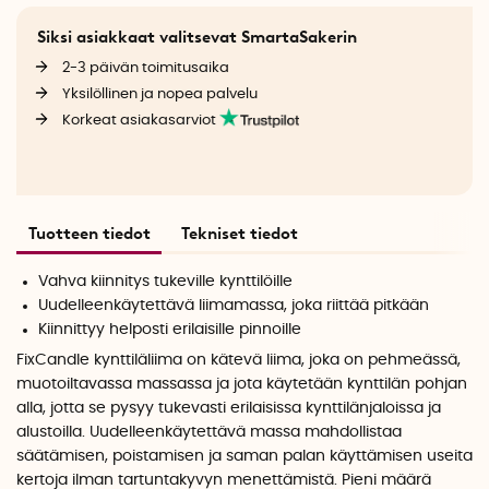
Siksi asiakkaat valitsevat SmartaSakerin
2-3 päivän toimitusaika
Yksilöllinen ja nopea palvelu
Korkeat asiakasarviot
Tuotteen tiedot
Tekniset tiedot
Vahva kiinnitys tukeville kynttilöille
Uudelleenkäytettävä liimamassa, joka riittää pitkään
Kiinnittyy helposti erilaisille pinnoille
FixCandle kynttiläliima on kätevä liima, joka on pehmeässä,
muotoiltavassa massassa ja jota käytetään kynttilän pohjan
alla, jotta se pysyy tukevasti erilaisissa kynttilänjaloissa ja
alustoilla. Uudelleenkäytettävä massa mahdollistaa
säätämisen, poistamisen ja saman palan käyttämisen useita
kertoja ilman tartuntakyvyn menettämistä. Pieni määrä