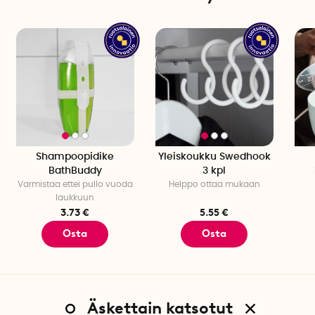
Shampoopidike
Yleiskoukku Swedhook
BathBuddy
3 kpl
Varmistaa ettei pullo vuoda
Helppo ottaa mukaan
laukkuun
3.73 €
5.55 €
Osta
Osta
Äskettain katsotut