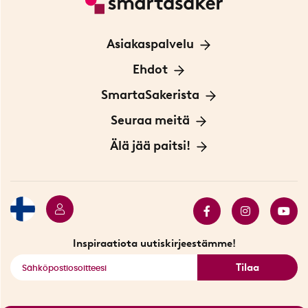
Asiakaspalvelu
Ota yhteyttä
Ehdot
Tietoa evästeistä
SmartaSakerista
Yksityisyydensuoja
Meistä
Seuraa meitä
Sopimusehdot
Myymälä Tukholmassa
Innovaattoriblogi
Älä jää paitsi!
Ympäristöystävälliset toimitukset
Lahjakortti
Myydyimmät tuotteet
Tarjouskulma
Katso kaikki älykkäät tuotteet
Inspiraatiota uutiskirjeestämme!
Tilaa