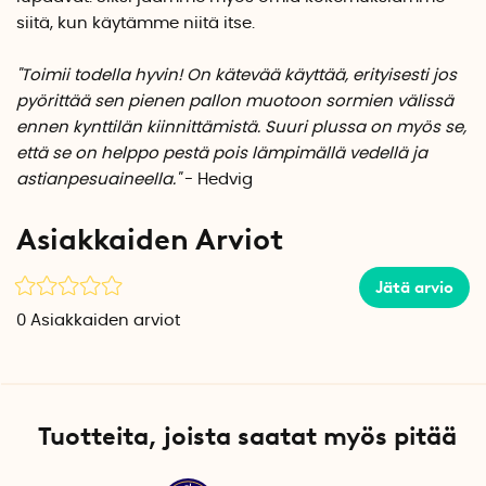
Kappaleita pakkauksessa: 1
siitä, kun käytämme niitä itse.
Ruotsalaiset innovaattorit: Lena & Eddie Dyfverman
"Toimii todella hyvin! On kätevää käyttää, erityisesti jos
pyörittää sen pienen pallon muotoon sormien välissä
ennen kynttilän kiinnittämistä. Suuri plussa on myös se,
että se on helppo pestä pois lämpimällä vedellä ja
astianpesuaineella."
- Hedvig
Asiakkaiden Arviot
Jätä arvio
0
Asiakkaiden arviot
Tuotteita, joista saatat myös pitää