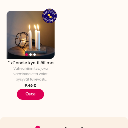
FixCandle kynttiläliima
Vahva kiinnitys, joka
varmistaa että valot
pysyvät tukevasti
paikoillaan
9.46 €
Osta