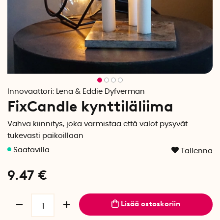
Innovaattori:
Lena & Eddie Dyfverman
FixCandle kynttiläliima
Vahva kiinnitys, joka varmistaa että valot pysyvät
tukevasti paikoillaan
Tallenna
9.47
€
Lisää ostoskoriin