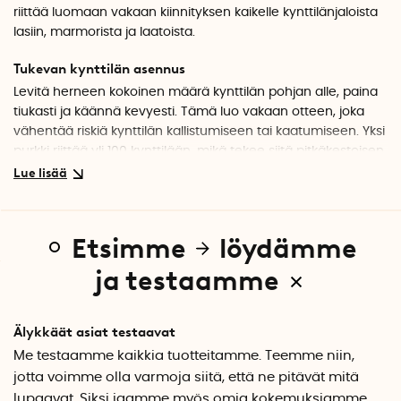
riittää luomaan vakaan kiinnityksen kaikelle kynttilänjaloista
lasiin, marmorista ja laatoista.
Tukevan kynttilän asennus
Levitä herneen kokoinen määrä kynttilän pohjan alle, paina
tiukasti ja käännä kevyesti. Tämä luo vakaan otteen, joka
vähentää riskiä kynttilän kallistumiseen tai kaatumiseen. Yksi
purkki riittää yli 100 kynttilään, mikä tekee siitä pitkäkestoisen
käytettävän.
Kiinnittyy useille materiaaleille
Kynttiläliima toimii useilla yleisillä pinnoilla kotona, kuten
Etsimme
löydämme
kivellä, laatalla, marmorilla, teräksellä ja lasilla. Tämä
helpottaa saman liiman käyttöä erilaisille kynttilänjaloille ja
ja testaamme
alustoille.
Erityispiirteet
Älykkäät asiat testaavat
Tilavuus: 23 ml
Me testaamme kaikkia tuotteitamme. Teemme niin,
Riittää: yli 100 kynttilää
jotta voimme olla varmoja siitä, että ne pitävät mitä
Pinnat: kynttilänjalat, kivet, laatat, marmor, teräs ja lasi
lupaavat. Siksi jaamme myös omia kokemuksiamme