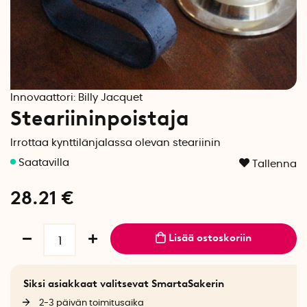
Innovaattori:
Billy Jacquet
Steariininpoistaja
Irrottaa kynttilänjalassa olevan steariinin
Tallenna
28.21
€
Lisää ostoskoriin
Siksi asiakkaat valitsevat SmartaSakerin
2-3 päivän toimitusaika