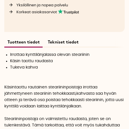
Yksilöllinen ja nopea palvelu
Korkeat asiakasarviot
Tuotteen tiedot
Tekniset tiedot
Irrottaa kynttilänjalassa olevan steariinin
Käsin taottu raudasta
Tukeva kahva
Käsintaottu rautainen steariininpoistaja irrottaa
jähmettyneen steariinin tehokkaasti,kahvasta saa hyvän
otteen ja terävä osa poistaa tehokkaasti steariinin, jotta uusi
kynttilä voidaan laittaa kynttilänjalkaan.
Steariininpoistaja on valmistettu raudasta, joten se on
tulenkestävä. Tämä tarkoittaa, että voit myös tukahduttaa