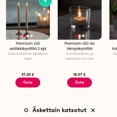
Premium LED
Premium LED iso
antiikkikynttilä 2 kpl
lämpökynttilä
hä
Aidonnäköinen lepattava
Tunnelmallinen ja
Ka
liekki
realistinen kynttilä
37.20 €
18.07 €
Osta
Osta
Äskettain katsotut