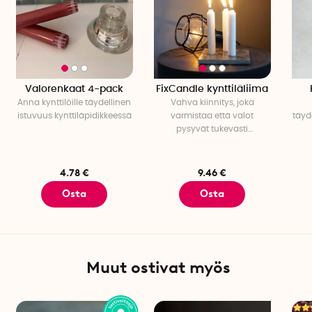
Valorenkaat 4-pack
FixCandle kynttiläliima
Anna kynttilöille täydellinen
Vahva kiinnitys, joka
istuvuus kynttiläpidikkeessä
varmistaa että valot
täyde
pysyvät tukevasti
paikoillaan
4.78 €
9.46 €
Osta
Osta
Muut ostivat myös