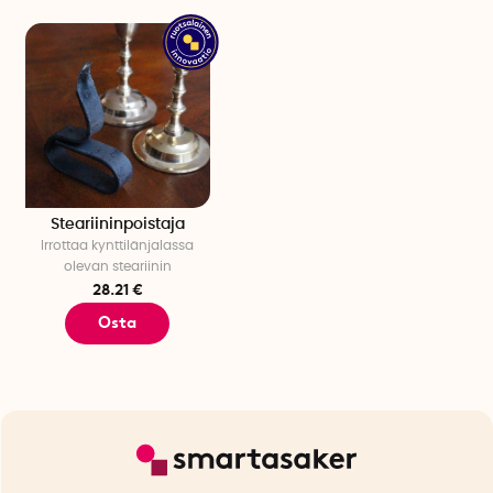
Steariininpoistaja
Irrottaa kynttilänjalassa
olevan steariinin
28.21 €
Osta