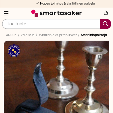
Nopea toimitus & yksilöllinen palvelu
Alkuun
Valaistus
Kynttilänjalat ja tarvikkeet
Steariininpoistaja