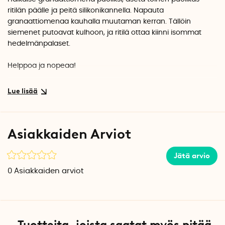
ritilän päälle ja peitä silikonikannella. Napauta
granaattiomenaa kauhalla muutaman kerran. Tällöin
siemenet putoavat kulhoon, ja ritilä ottaa kiinni isommat
hedelmänpalaset.
Helppoa ja nopeaa!
Kaikki osat ovat konepestäviä. Granaattiomenan siementen
irrottaja on valmistettu BPA-vapaasta muovista ja silikonista.
Tuotetiedot
Asiakkaiden Arviot
Pituus: 19,5 cm
Korkeus: 16,8 cm
Leveys: 14 cm
Jätä arvio
Materiaali: BPA-vapaa muovi ja silikoni
0
Asiakkaiden arviot
5 vuoden takuu
Tuotteita, joista saatat myös pitää