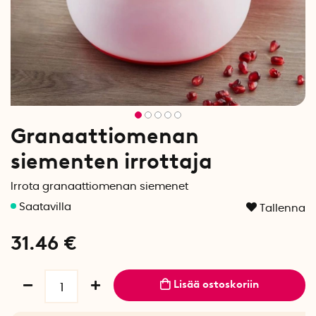
Granaattiomenan
siementen irrottaja
Irrota granaattiomenan siemenet
Tallenna
31.46
€
Lisää ostoskoriin