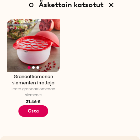
Äskettain katsotut
Granaattiomenan
siementen irrottaja
Irrota granaattiomenan
siemenet
31.46 €
Osta