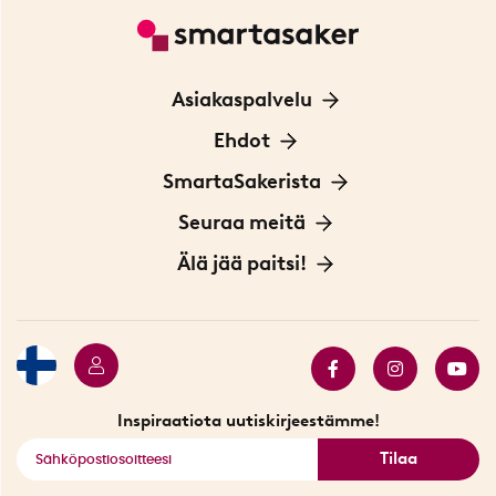
Asiakaspalvelu
Ota yhteyttä
Ehdot
Tietoa evästeistä
SmartaSakerista
Yksityisyydensuoja
Meistä
Seuraa meitä
Sopimusehdot
Myymälä Tukholmassa
Innovaattoriblogi
Älä jää paitsi!
Ympäristöystävälliset toimitukset
Lahjakortti
Myydyimmät tuotteet
Tarjouskulma
Katso kaikki älykkäät tuotteet
Inspiraatiota uutiskirjeestämme!
Tilaa