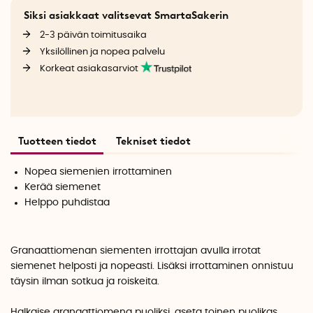
Siksi asiakkaat valitsevat SmartaSakerin
2-3 päivän toimitusaika
Yksilöllinen ja nopea palvelu
Korkeat asiakasarviot
Tuotteen tiedot
Tekniset tiedot
Nopea siemenien irrottaminen
Kerää siemenet
Helppo puhdistaa
Granaattiomenan siementen irrottajan avulla irrotat
siemenet helposti ja nopeasti. Lisäksi irrottaminen onnistuu
täysin ilman sotkua ja roiskeita.
Halkaise granaattiomena puoliksi, aseta toinen puolikas