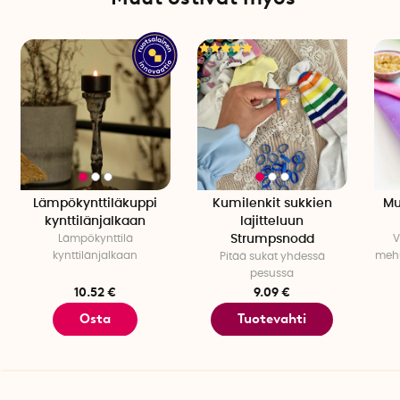
Lämpökynttiläkuppi
Kumilenkit sukkien
Mu
kynttilänjalkaan
lajitteluun
Lämpökynttilä
Strumpsnodd
V
kynttilänjalkaan
mehu
Pitää sukat yhdessä
pesussa
10.52 €
9.09 €
Osta
Tuotevahti