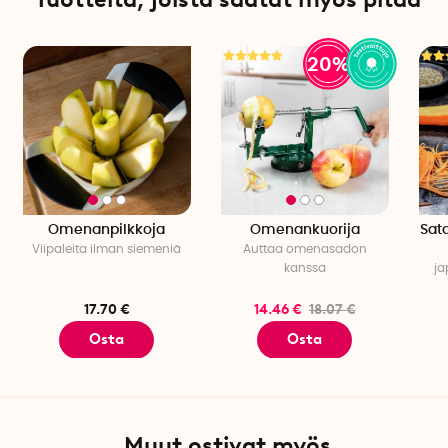
20%
Omenanpilkkoja
Omenankuorija
Sat
Viipaleita ilman siemeniä
Auttaa omenasadon
kanssa
ja
17.70 €
14.46 €
18.07 €
Osta
Osta
Muut ostivat myös