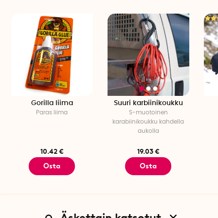
Häkavaroitin on helppo asentaa mukana toimitetulla 3M-
teipillä, joten asennus on nopeaa ja ilman työkaluja. Se tulisi
sijoittaa 1-3 metrin päähän polttoainetta käyttävästä
laitteesta ja paljon käytetyille alueille, kuten
makuuhuoneisiin ja olohuoneisiin. Laite voidaan myös
ruuvata paikalleen mukana toimitetulla ruuvilla ja
asennuslevyllä. Kiinnitä laite ensin asennuslevyyn joko
teipillä tai ruuvilla. Liu'uta sitten laite kiinnityslevylle ylhäältä
alaspäin.
Gorilla liima
Suuri karbiinikoukku
Tekniset tiedot:
Paras liima
S-muotoinen
Paino: n. 100 g
karabiinikoukku kahdella
Pituus: 12 cm
aukolla
Leveys: 7 cm
Korkeus: 3 cm
10.42 €
19.03 €
Väri: Valkoinen
Osta
Osta
Pariston käyttöikä: 3 vuotta
Paristo: 2 AA (sisältyy toimitukseen)
Hälytyssignaali: 85 db 3m etäisyydellä
Lämpötila-alue: -10 °C - +40 °C
Tyyppi: Sähkökemiallinen
Äskettain katsotut