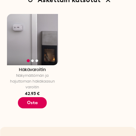
Sertifiointi: CE, EN 50291-1:2018, EN50291-2:2019.
Häkävaroitin
Näkymättömän ja
hajuttoman häkäkaasun
varoitin
42.93 €
Osta