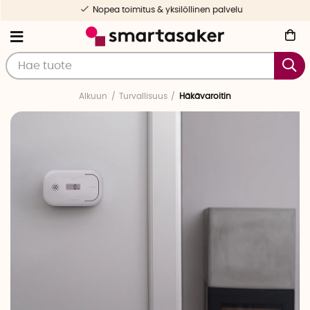
Nopea toimitus & yksilöllinen palvelu
Alkuun
Turvallisuus
Häkävaroitin