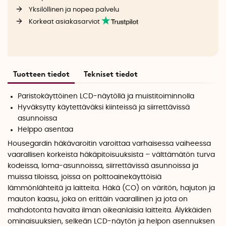
Yksilöllinen ja nopea palvelu
Korkeat asiakasarviot
Tuotteen tiedot
Tekniset tiedot
Paristokäyttöinen LCD-näytöllä ja muistitoiminnolla
Hyväksytty käytettäväksi kiinteissä ja siirrettävissä
asunnoissa
Helppo asentaa
Housegardin häkävaroitin varoittaa varhaisessa vaiheessa
vaarallisen korkeista häkäpitoisuuksista – välttämätön turva
kodeissa, loma-asunnoissa, siirrettävissä asunnoissa ja
muissa tiloissa, joissa on polttoainekäyttöisiä
lämmönlähteitä ja laitteita. Häkä (CO) on väritön, hajuton ja
mauton kaasu, joka on erittäin vaarallinen ja jota on
mahdotonta havaita ilman oikeanlaisia laitteita. Älykkäiden
ominaisuuksien, selkeän LCD-näytön ja helpon asennuksen