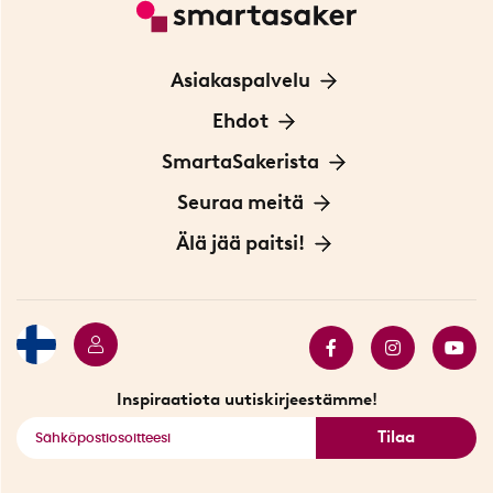
Asiakaspalvelu
Ota yhteyttä
Ehdot
Tietoa evästeistä
SmartaSakerista
Yksityisyydensuoja
Meistä
Seuraa meitä
Sopimusehdot
Myymälä Tukholmassa
Innovaattoriblogi
Älä jää paitsi!
Ympäristöystävälliset toimitukset
Lahjakortti
Myydyimmät tuotteet
Tarjouskulma
Katso kaikki älykkäät tuotteet
Inspiraatiota uutiskirjeestämme!
Tilaa