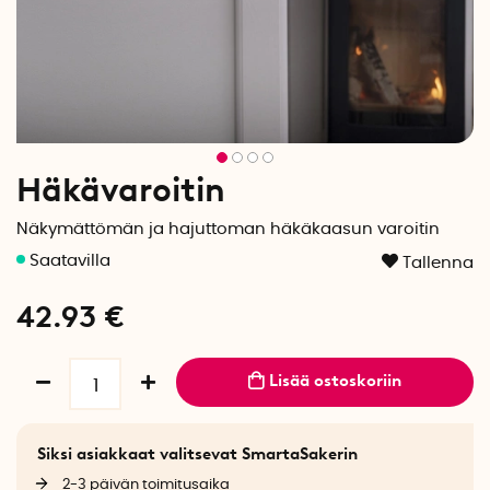
Häkävaroitin
Näkymättömän ja hajuttoman häkäkaasun varoitin
Tallenna
42.93
€
Lisää ostoskoriin
Siksi asiakkaat valitsevat SmartaSakerin
2-3 päivän toimitusaika