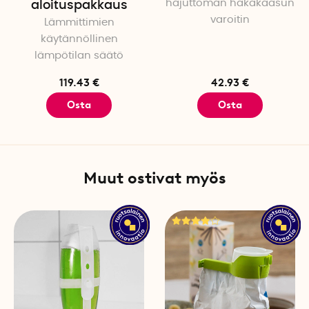
hajuttoman häkäkaasun
aloituspakkaus
kompaktit mitat, 8,5 x 5,7 x
varoitin
Lämmittimien
on noin 282 grammaa, ja se
käytännöllinen
paristokestoa) tai USB-C:llä
lämpötilan säätö
Tekniset tiedot
119.43 €
42.93 €
Väri: Valkoinen
Osta
Osta
Paino: 282 g
Pituus: 8,5 cm
Leveys: 5,7 cm
Korkeus: 6,5 cm
Muut ostivat myös
Yhteys: Wi-Fi 6 & Bluetooth 
Vesilämpötila: 0,1 °C - 70 °C
Lämpötilan tarkkuus: ±2 % 
Putkikompatibiliteetti (ulk 
Kupari: 15, 18, 22, 28 mm
Kromattu kupari: 15, 18, 22
Muovi (PEX): 16, 20, 25 mm
Monikerros (PAL): 16, 20, 25