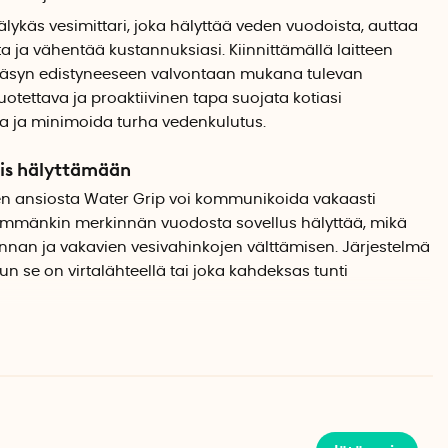
älykäs vesimittari, joka hälyttää veden vuodoista, auttaa
ja vähentää kustannuksiasi. Kiinnittämällä laitteen
 pääsyn edistyneeseen valvontaan mukana tulevan
uotettava ja proaktiivinen tapa suojata kotiasi
ta ja minimoida turha vedenkulutus.
mis hälyttämään
en ansiosta Water Grip voi kommunikoida vakaasti
immänkin merkinnän vuodosta sovellus hälyttää, mikä
nan ja vakavien vesivahinkojen välttämisen. Järjestelmä
 kun se on virtalähteellä tai joka kahdeksas tunti
uksesta
Water Grip tarjoaa selkeän yleiskuvan päivittäisestä
i ole vain positiivista ympäristölle, vaan auttaa myös
ksia. Sovelluksessa voit seurata käyttötapoja ja
ppuja, jotka saattavat viitata tehottomaan käyttöön.