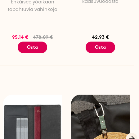
kaasuvuodosta
Ehkäisee yöaikaan
 6,5 cm, sulautuvat helposti kodin ympäristöön. Sen paino
tapahtuvia vahinkoja
 voi toimia kahdella AA-paristolla (max kolme vuotta
. HUOM! Water Grip on tarkoitettu vain sisäkäyttöön.
95.14 €
478.09 €
42.93 €
Osta
Osta
5
max
diameter):
 mm
, 32 mm