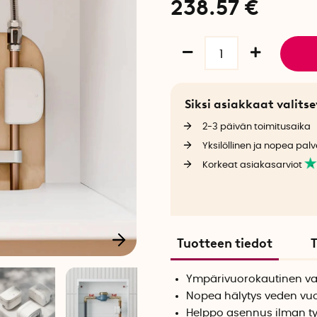
238.57
€
Siksi asiakkaat valit
2-3 päivän toimitusaika
Yksilöllinen ja nopea palv
Korkeat asiakasarviot
Tuotteen tiedot
T
Ympärivuorokautinen val
Nopea hälytys veden vu
Helppo asennus ilman t