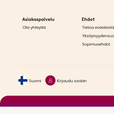
Asiakaspalvelu
Ehdot
Ota yhteyttä
Tietoa evästeist
Yksityisyydensu
Sopimusehdot
Suomi
Kirjaudu sisään