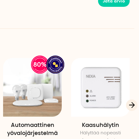
Jätä arvio
 monen eri putkimateriaalin ja -koon kanssa: kupari,
ri, monikerrosputket, ruostumaton teräs ja galvanoitu
tää useimmissa kotitalouksissa ongelmitta. Se kestää
80%
sti ja vaivattomasti ilman, että sinun tarvitsee
 erityisiä työkaluja. Se kiinnitetään putkeen clamp-on-
ä täydellisen sekä kerrostaloihin että omakotitaloihin. Sinun
apuva vesiputki tai muut soveltuvat putket asunnossa ja
dify-sovelluksessa. Sovellus on saatavilla englanniksi.
ävyys keskiössä
iissä yhteistyössä Länsförsäkringar:n kanssa. Tavoitteena
Automaattinen
Kaasuhälytin
lla vaikuttaa arjessa - sekä vähentämään vesivahinkojen
yövalojärjestelmä
Hälyttää nopeasti
tävämpää veden käyttöä. Minimalistinen muotoilu ja