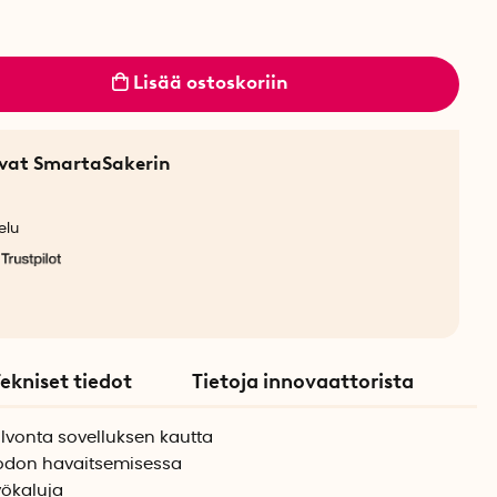
Lisää ostoskoriin
sevat SmartaSakerin
elu
ekniset tiedot
Tietoja innovaattorista
vonta sovelluksen kautta
odon havaitsemisessa
yökaluja