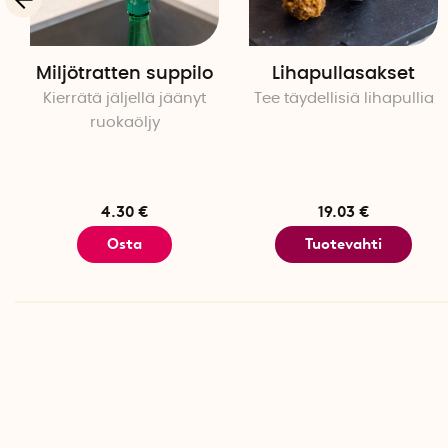
Miljötratten suppilo
Lihapullasakset
Kierrätä jäljellä jäänyt
Tee täydellisiä lihapullia
ruokaöljy
4.30 €
19.03 €
Osta
Tuotevahti