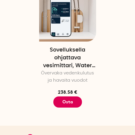
Sovelluksella
ohjattava
vesimittari, Water
Övervaka vedenkulutus
grip
ja havaita vuodot
238.58 €
Osta