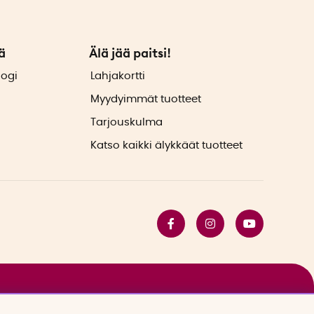
ä
Älä jää paitsi!
logi
Lahjakortti
Myydyimmät tuotteet
Tarjouskulma
Katso kaikki älykkäät tuotteet