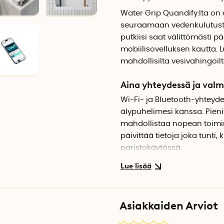
Water Grip Quandify:lta on 
seuraamaan vedenkulutusta 
putkiisi saat välittömästi
mobiilisovelluksen kautta. L
mahdollisilta vesivahingoil
Aina yhteydessä ja val
Wi-Fi- ja Bluetooth-yhteyd
älypuhelimesi kanssa. Pien
mahdollistaa nopean toimin
päivittää tietoja joka tunti,
paristokäytössä.
Saat tietoja vedenkulut
Vuotohavaitsemisen lisäksi 
vedenkulutuksestasi. Tämä e
Asiakkaiden Arviot
vähentämään veden kustannu
tunnistaa epätavallisia hui