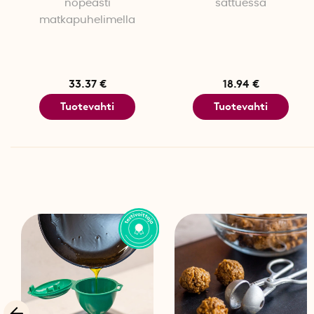
nopeasti
sattuessa
matkapuhelimella
33.37 €
18.94 €
Tuotevahti
Tuotevahti