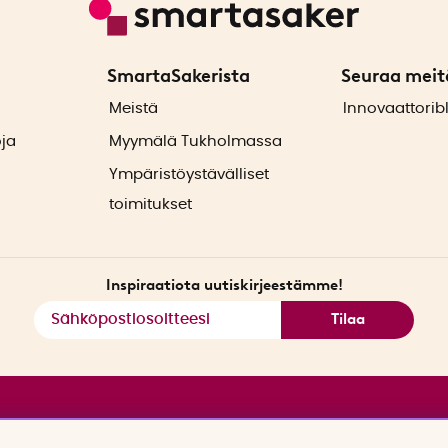
SmartaSakerista
Seuraa meit
ä
Meistä
Innovaattorib
oja
Myymälä Tukholmassa
Ympäristöystävälliset
toimitukset
Inspiraatiota uutiskirjeestämme!
Tilaa