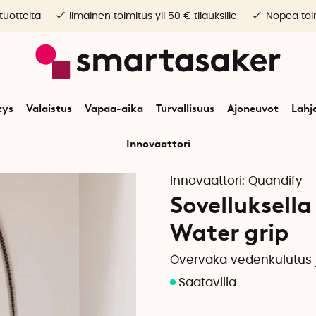
 tuotteita
Ilmainen toimitus yli 50 € tilauksille
Nopea toim
tys
Valaistus
Vapaa-aika
Turvallisuus
Ajoneuvot
Lahj
Innovaattori
Koti
Elektroniikka
Älykäs koti
Sovelluksella ohjattava vesimittari, Wa
Innovaattori:
Quandify
Sovelluksella
Water grip
Övervaka vedenkulutus 