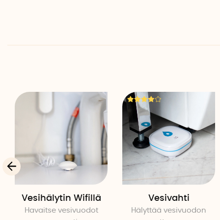
Vesihälytin Wifillä
Vesivahti
Havaitse vesivuodot
Hälyttää vesivuodon