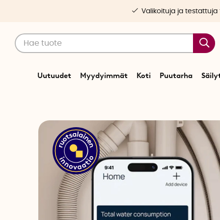
Valikoituja ja testattuja
Uutuudet
Myydyimmät
Koti
Puutarha
Säily
Alkuun