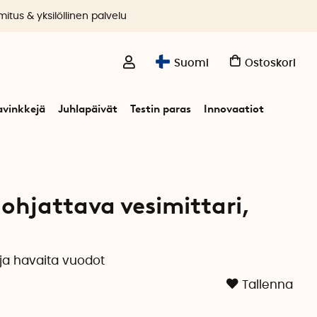
itus & yksilöllinen palvelu
Suomi
Ostoskori
avinkkejä
Juhlapäivät
Testin paras
Innovaatiot
ter grip
 ohjattava vesimittari,
ja havaita vuodot
Tallenna