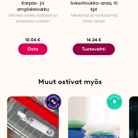
Kärpäs- ja
Sokeritoukka-ansa, 10
ampiaisloukku
kpl
Tehokas loukku kärpäsiä ja
Tehokkaat ja myrkyttömät
ampiaisia vastaan
liima-ansat
10.04 €
14.24 €
Osta
Tuotevahti
Muut ostivat myös