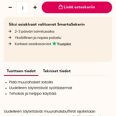
Lisää ostoskoriin
Siksi asiakkaat valitsevat SmartaSakerin
2-3 päivän toimitusaika
Yksilöllinen ja nopea palvelu
Korkeat asiakasarviot
Tuotteen tiedot
Tekniset tiedot
Pidä muurahaiset loitolla
Uudelleen täytettävät syöttiasemat
Tehokas ja helppo käyttää
Uudelleen täytettävät muurahaisbuffetit sijoitetaan