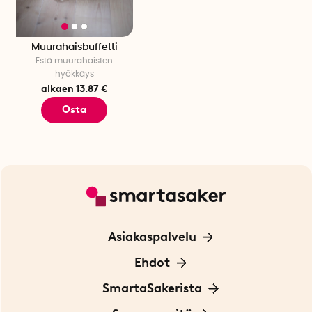
Muurahaisbuffetti
Estä muurahaisten
hyökkäys
alkaen 13.87 €
Osta
Asiakaspalvelu
Ota yhteyttä
Ehdot
Tietoa evästeistä
SmartaSakerista
Yksityisyydensuoja
Meistä