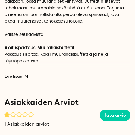
paikkaan, jossa muurahaiset viihtyvät. Buffetit hillitsevät
tehokkaasti muurahaisia sekä sisällä että ulkona. Torjunta-
aineena on luonnollista alkuperää oleva spinosadi, joka
pitää muurahaiset tehokkaasti loitolla.
Valitse seuraavista:
Aloituspakkaus: Muurahaisbuffetit
Pakkaus sisältää: Kaksi muurahaisbuffettia ja neljä
täyttöpakkausta
Täyttöpakkaus: Täyttöpakkaus
Pakkaus sisältää: Neljä täyttöpakkausta
Muurahaisbuffetti Myr Effekt luokitellaan torjunta-aineeksi,
Asiakkaiden Arviot
teho 3.
Lue aina
tuotteen etiketti ja tuotetiedot ennen käyttöä.
Jätä arvio
1
Asiakkaiden arviot