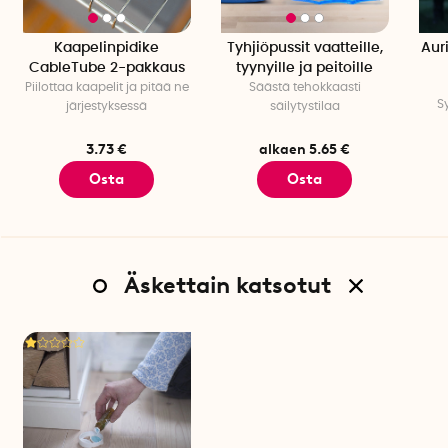
Kaapelinpidike
Tyhjiöpussit vaatteille,
Aur
CableTube 2-pakkaus
tyynyille ja peitoille
Piilottaa kaapelit ja pitää ne
Säästä tehokkaasti
S
järjestyksessä
säilytystilaa
3.73 €
alkaen 5.65 €
Osta
Osta
Äskettain katsotut