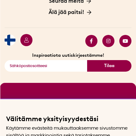
Seuraa meitä
Sopimusehdot
Myymälä Tukholmassa
Innovaattoriblogi
Älä jää paitsi!
Ympäristöystävälliset toimitukset
Lahjakortti
Myydyimmät tuotteet
Tarjouskulma
Katso kaikki älykkäät tuotteet
Inspiraatiota uutiskirjeestämme!
Tilaa
Välitämme yksityisyydestäsi
Käytämme evästeitä mukauttaaksemme sivustomme
sisältöä ja markkinointia sekä tarjotaksemme