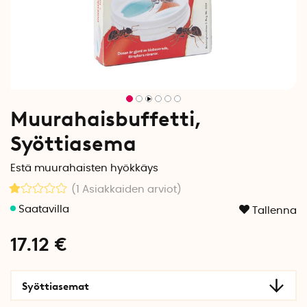
Muurahaisbuffetti,
Syöttiasema
Estä muurahaisten hyökkäys
(1
Asiakkaiden arviot
)
Tallenna
17.12
€
Syöttiasemat