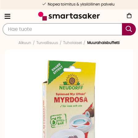
Nopea toimitus & yksilöllinen palvelu
Alkuun
Turvallisuus
Tuholaiset
Muurahaisbuffetti