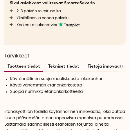
Siksi asiakkaat valitsevat SmartaSakerin
2-3 päivän toimitusaika
Yksilöllinen ja nopea palvelu
Korkeat asiakasarviot
Tarvikkeet
Tuotteen tiedot
Tekniset tiedot
Tietoja innovaattori
Käytännöllinen suoja maaliskuusta lokakuuhun
Käytä vähemmän etanankarkotetta
Suojaa nurmikko etanankarkotteelta
Etanasyötti on todella käytännöllinen innovaatio, joka auttaa
sinua pääsemään eroon tappavista etanoista puutarhassa.
Laittamalla säännöllisesti etanoiden torjunta-aineita