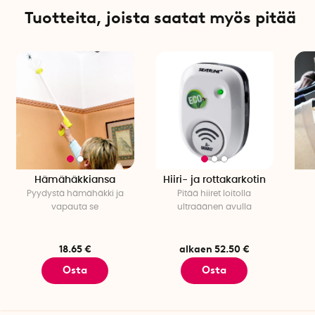
Tuotteita, joista saatat myös pitää
Laita hieman etanakarkotetta etanasyöttiin ja aseta se
puutarhaan. Yleensä noin teelusikallinen 15-20 pelletillä
riittää, koska pohja ei saa peittyä kokonaan. Koska käytät
vain vähän etanankarkotetta kerrallaan, yksi pakkaus
etanankarkotetta tulee kestämään pitkään. Etanasyötti
estää myös rautafosfaattipitoisen ja happamoittavan
torjunta-aineen imeytymisen nurmikkoon.
Kun etana-aine kostuu yöllä, sen tuoksu houkuttelee
etanoita muutaman metrin etäisyydeltä. Etanasyötin
Hämähäkkiansa
Hiiri- ja rottakarkotin
poimintasäde on noin 2-3 metriä, joten etanasyötti on hyvä
Pyydystä hämähäkki ja
Pitää hiiret loitolla
sijoittaa sinne, missä etanoiden kanssa on eniten ongelmia,
vapauta se
ultraäänen avulla
esimerkiksi kukkapenkin viereen, tontin rajalle tai lavan
istutusten lähettyville.
18.65 €
alkaen 52.50 €
Jos tarkistat etanasyötit päivittäin, huomaat pian, mitkä
Osta
Osta
syötit ovat houkutelleet etanoita. Joko siitä, että ne ovat
syöneet paljon etanakarkotetta tai jos löydät etanoiden
limaisia jälkiä. Jos jossain etanasyötissä on vähemmän