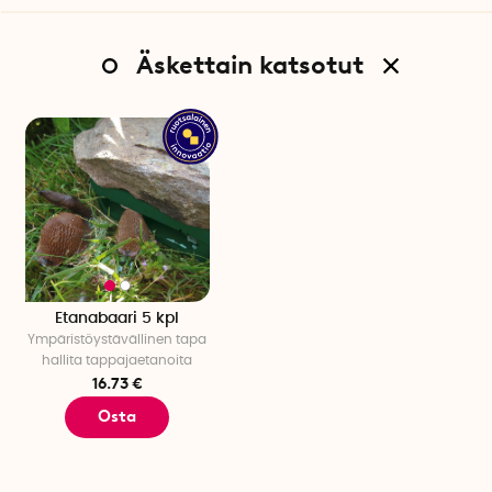
nopeammin.
Etanasyötti on valmistettu Ruotsissa ja se on valmistettu
Äskettain katsotut
PET-muovista.
Etanasyötti ei sisälly.
Pakkaukseen sisältyy: 5 etanabuffettia
Mitat: 10,5 cm x 9 cm x 3 cm
Aukko: 8 cm x 1,5 cm
Etanabaari 5 kpl
Ympäristöystävällinen tapa
hallita tappajaetanoita
16.73 €
Osta