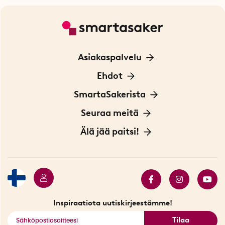
Asiakaspalvelu
Ota yhteyttä
Ehdot
Tietoa evästeistä
SmartaSakerista
Yksityisyydensuoja
Meistä
Seuraa meitä
Sopimusehdot
Myymälä Tukholmassa
Innovaattoriblogi
Älä jää paitsi!
Ympäristöystävälliset toimitukset
Lahjakortti
Myydyimmät tuotteet
Tarjouskulma
Katso kaikki älykkäät tuotteet
Inspiraatiota uutiskirjeestämme!
Tilaa