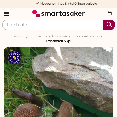
Nopea toimitus & yksilöllinen palvelu
Alkuun
Turvallisuus
Tuholaiset
Tuholaiset ulkona
Etanabaari 5 kpl