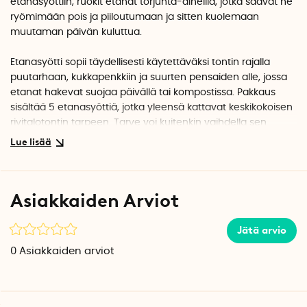
etanasyöttiin, ruokit etanat torjunta-aineilla, jotka saavat ne
ryömimään pois ja piiloutumaan ja sitten kuolemaan
muutaman päivän kuluttua.
Etanasyötti sopii täydellisesti käytettäväksi tontin rajalla
puutarhaan, kukkapenkkiin ja suurten pensaiden alle, jossa
etanat hakevat suojaa päivällä tai kompostissa. Pakkaus
sisältää 5 etanasyöttiä, jotka yleensä kattavat keskikokoisen
rivitalotontin tarpeen. Tarve voi kuitenkin vaihdella sen
mukaan, kuinka paljon etanoita on, kuinka pitkä tontin raja
on tai kuinka monta kasvia sinulla on, jotka houkuttelevat
etanoita.
Asiakkaiden Arviot
Etanahyökkäyksen pysäyttäminen voi kestää kauan, mutta
etanasyötin avulla taistelet etanoita vastaan vuorokauden
ympäri. Etanasyötit voidaan laittaa puutarhaan, kun
Jätä arvio
lämpötila ylittää noin 5-6 astetta ja ne voivat seistä ulkona
0
Asiakkaiden arviot
puutarhassa koko kesän. Sinun tarvitsee vain ottaa ne sisälle
syksyllä, kun lämpötila laskee alle 5-6 asteen. Etanat
lepäävät talvella kun lämpötila putoaa alle 4 asteen eikä
niistä silloin ole haittaa.