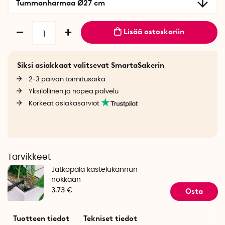
Tummanharmaa Ø27 cm
Lisää ostoskoriin
Siksi asiakkaat valitsevat SmartaSakerin
2-3 päivän toimitusaika
Yksilöllinen ja nopea palvelu
Korkeat asiakasarviot
Tarvikkeet
Jatkopala kastelukannun
nokkaan
Osta
3.73 €
Tuotteen tiedot
Tekniset tiedot