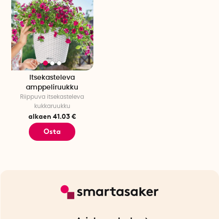
Kevytsora sisältyy.
Kattokoukku ei sisälly toimitukseen.
Itsekasteleva
amppeliruukku
Riippuva itsekasteleva
kukkaruukku
alkaen 41.03 €
Osta