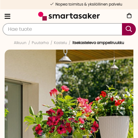
Nopea toimitus & yksilöllinen palvelu
Alkuun
Puutarha
Kastelu
Itsekasteleva amppeliruukku