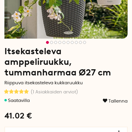
Itsekasteleva
amppeliruukku,
tummanharmaa Ø27 cm
Riippuva itsekasteleva kukkaruukku
(1
Asiakkaiden arviot
)
Tallenna
41.02
€