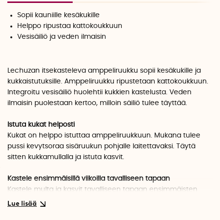
Sopii kauniille kesäkukille
Helppo ripustaa kattokoukkuun
Vesisäiliö ja veden ilmaisin
Lechuzan itsekasteleva amppeliruukku sopii kesäkukille ja
kukkaistutuksille. Amppeliruukku ripustetaan kattokoukkuun.
Integroitu vesisäiliö huolehtii kukkien kastelusta. Veden
ilmaisin puolestaan kertoo, milloin säiliö tulee täyttää.
Istuta kukat helposti
Kukat on helppo istuttaa amppeliruukkuun. Mukana tulee
pussi kevytsoraa sisäruukun pohjalle laitettavaksi. Täytä
sitten kukkamullalla ja istuta kasvit.
Kastele ensimmäisillä viikoilla tavalliseen tapaan
Kastele multa ja kasvit tavalliseen tapaan ensimmäisten
viikkojen aikana (noin 10-12 viikkoa). Nosta sisäruukkua
ajoittain tarkistaaksesi kuinka pitkälle juuret ovat ulottuneet.